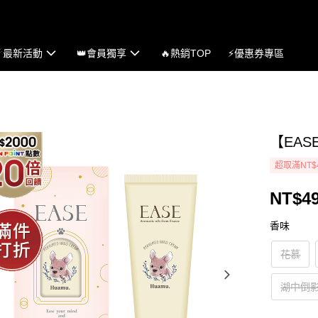
☄最新活動
👑會員獨享
🔥熱銷TOP
⚡優惠券專區
【EAS
超取滿NT$
NT$4
香味
花慕
湖中倒