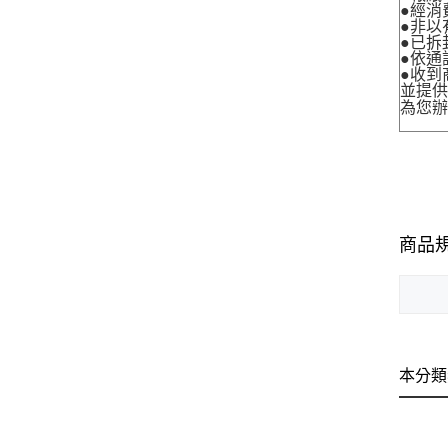
●經消
●非以
●已拆
●依通
●收到
並提
為您
商品
本分類