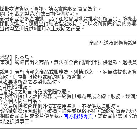
品採批次進貨以下資訊，請以實際收到實品為主。
圖片刊載之製造/有效日期僅供參考。
部分商品為多產地進口品，產地會因進貨批次有所差異，隨機出
品採批次進貨，隨機出貨無法指定效期，請以收到實際商品的效期
品出貨均至少提供6個月以上效期之商品。
商品配送及退換貨說
送地點】限本島。
意事項】網路售出之商品，無法在全台實體門市提供退款、退換
。
貨說明】若您購買之商品或服務為下列情形之一，恕無法提供退
腐敗、保存期限較短或解約時即將逾期。
費者要求所為之客製化給付。
、期刊或雜誌。
費者拆封之影音商品或電腦軟體。
有形媒介提供之數位內容或一經提供即為完成之線上服務，經消
封之個人衛生用品。
訊交易解除權合理例外情事適用準則，不提供退貨服務。
商品後如發現有瑕疵、破損、缺件或規格不符，請於到貨後7天內以客服
供相關商品照片或影片傳至我司
，該商品仍需回收請
官方粉絲專頁
辦理退換貨事宜。