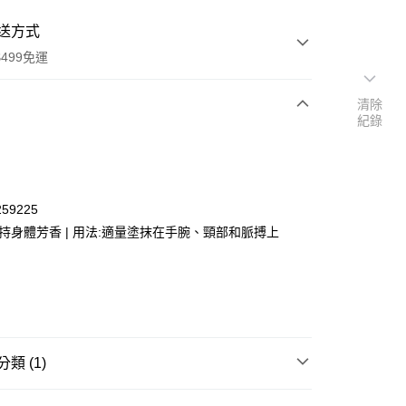
送方式
499免運
清除
紀錄
次付款
付款
59225
保持身體芳香 | 用法:適量塗抹在手腕、頸部和脈搏上
類 (1)
y
享優惠⚡