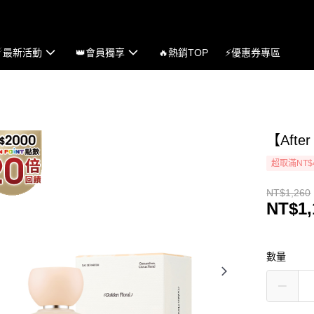
☄最新活動
👑會員獨享
🔥熱銷TOP
⚡優惠券專區
【Aft
超取滿NT$
NT$1,260
NT$1,
數量