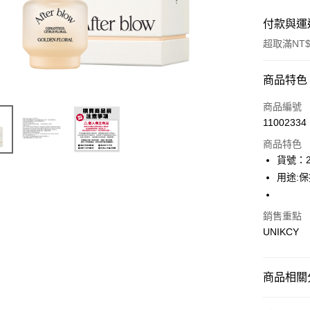
付款與運
超取滿NT$
付款方式
商品特色
icash Pay
商品編號
11002334
信用卡一
商品特色
超商取貨
貨號：2
用途:
LINE Pay
Apple Pay
銷售重點
UNIKCY
街口支付
悠遊付
商品相關分
Google Pa
⚡新品上市