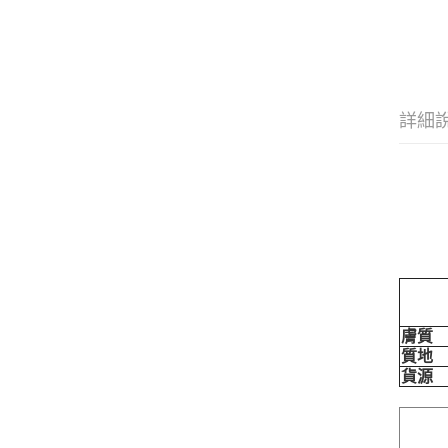
詳細
膚質
質地
貨源