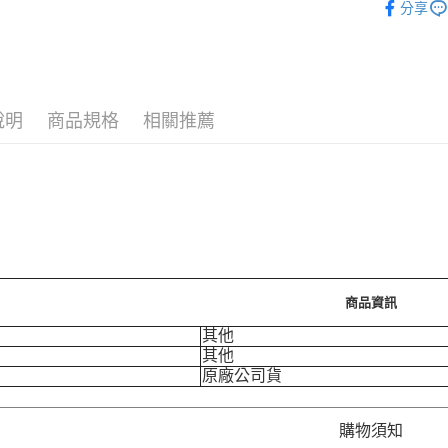
分享
運送方式
7-11取
每筆NT$7
說明
商品規格
相關推薦
付款後7-
每筆NT$7
宅配［需2
每筆NT$1
商品資訊
其他
其他
原廠公司貨
購物須知