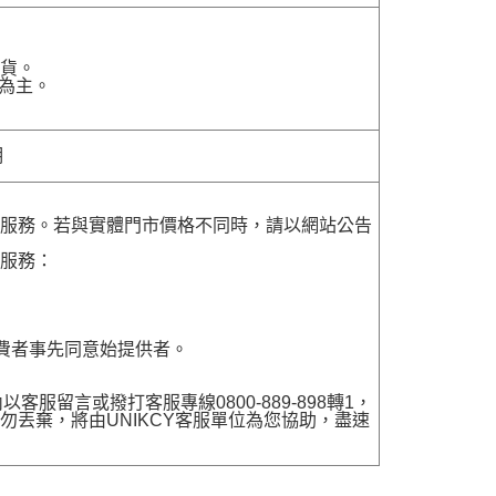
貨。
為主。
明
貨服務。若與實體門市價格不同時，請以網站公告
貨服務：
費者事先同意始提供者。
留言或撥打客服專線0800-889-898轉1，
勿丟棄，將由UNIKCY客服單位為您協助，盡速