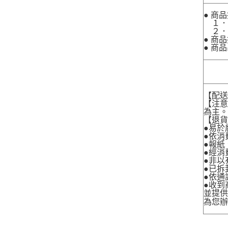
● 商
１．
２．
● 商
● 商
【配
【注
為主
【退
●易於
●依消
●報紙
●經消
●非以
●已拆
●依通
●收到
並提
為您