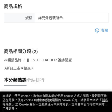
商品規格
規格
詳見外包裝所示
客服
商品相關分類 (2)
📣暢銷品牌
❚ ESTEE LAUDER 雅詩蘭黛
⚡新品上市享優惠⚡
本分類熱銷
全站排行
本網站中使用 cookie，欲查詢有關本網站使用 cookie 方式之詳情，及若您不希
熱門標籤
望在電腦上使用 cookie 時應如何變更電腦的 cookie 設定，請參閱本網站「
隱私
權條款
」之 Cookie 聲明。您繼續使用本網站即表示您同意本公司得按本網站使
用條款之 Cookie 聲明使用 cookie。
了解更多 >