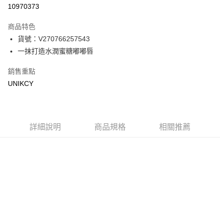
信用卡一次付款
10970373
超商取貨付款
商品特色
LINE Pay
貨號：V270766257543
一抹打造水潤蜜糖嘟嘟唇
Apple Pay
銷售重點
街口支付
UNIKCY
悠遊付
Google Pay
詳細說明
商品規格
相關推薦
運送方式
7-11取貨付款［需3-5個工作天不含預購商品］
每筆NT$70，滿NT$499(含以上)免運費
付款後7-11取貨［需3-5個工作天不含預購商品］
每筆NT$70，滿NT$499(含以上)免運費
宅配［需2-3個工作天不含預購商品］