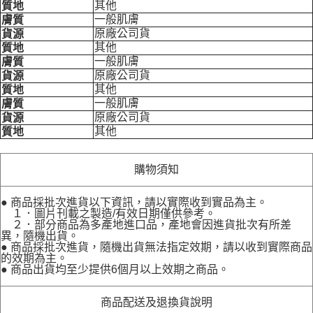
其他
質地
一般肌膚
膚質
原廠公司貨
貨源
其他
質地
一般肌膚
膚質
原廠公司貨
貨源
其他
質地
一般肌膚
膚質
原廠公司貨
貨源
其他
質地
購物須知
● 商品採批次進貨以下資訊，請以實際收到實品為主。
１．圖片刊載之製造/有效日期僅供參考。
２．部分商品為多產地進口品，產地會因進貨批次有所差
異，隨機出貨。
● 商品採批次進貨，隨機出貨無法指定效期，請以收到實際商品
的效期為主。
● 商品出貨均至少提供6個月以上效期之商品。
商品配送及退換貨說明