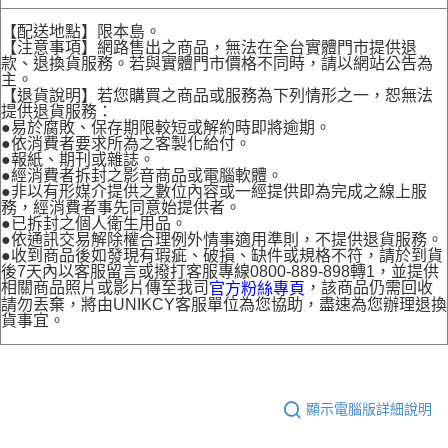
【配送地點】限本島。
【注意事項】網路售出之商品，無法在全台實體門市提供退
款、退換貨服務。若與實體門市價格不同時，請以網站公告為
主。
【退貨說明】若您購買之商品或服務為下列情形之一，恕無法
提供退貨服務：
●易於腐敗、保存期限較短或解約時即將逾期。
●依消費者要求所為之客製化給付。
●報紙、期刊或雜誌。
●經消費者拆封之影音商品或電腦軟體。
●非以有形媒介提供之數位內容或一經提供即為完成之線上服
務，經消費者事先同意始提供者。
●已拆封之個人衛生用品。
●依通訊交易解除權合理例外情事適用準則，不提供退貨服務。
●收到商品後如發現有瑕疵、破損、缺件或規格不符，請於到貨
後7天內以客服留言或撥打客服專線0800-889-898轉1，並提供
相關商品照片或影片傳至我司
，該商品仍需回收
官方粉絲專頁
請勿丟棄，將由UNIKCY客服單位為您協助，盡速為您辦理退換
貨事宜。
顯示電腦版詳細說明