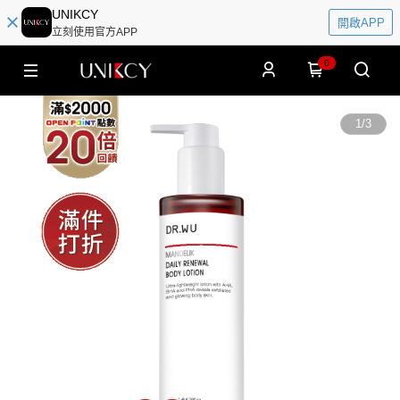
UNIKCY
開啟APP
立刻使用官方APP
0
1
/
3