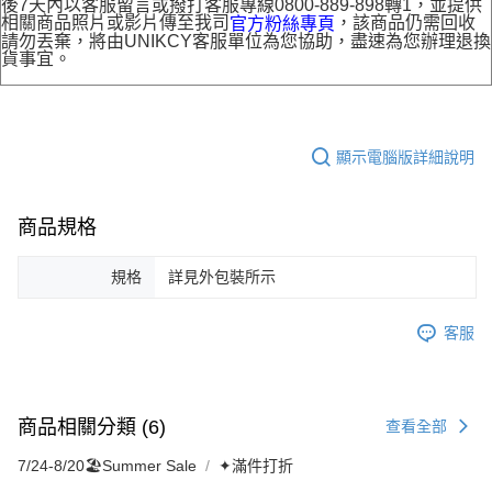
後7天內以客服留言或撥打客服專線0800-889-898轉1，並提供
相關商品照片或影片傳至我司
，該商品仍需回收
官方粉絲專頁
請勿丟棄，將由UNIKCY客服單位為您協助，盡速為您辦理退換
貨事宜。
顯示電腦版詳細說明
商品規格
規格
詳見外包裝所示
客服
商品相關分類 (6)
查看全部
7/24-8/20🏖️Summer Sale
✦滿件打折