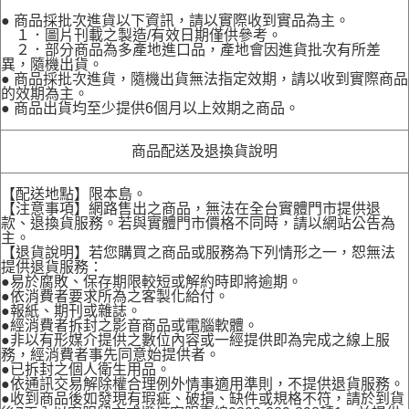
● 商品採批次進貨以下資訊，請以實際收到實品為主。
１．圖片刊載之製造/有效日期僅供參考。
２．部分商品為多產地進口品，產地會因進貨批次有所差
異，隨機出貨。
● 商品採批次進貨，隨機出貨無法指定效期，請以收到實際商品
的效期為主。
● 商品出貨均至少提供6個月以上效期之商品。
商品配送及退換貨說明
【配送地點】限本島。
【注意事項】網路售出之商品，無法在全台實體門市提供退
款、退換貨服務。若與實體門市價格不同時，請以網站公告為
主。
【退貨說明】若您購買之商品或服務為下列情形之一，恕無法
提供退貨服務：
●易於腐敗、保存期限較短或解約時即將逾期。
●依消費者要求所為之客製化給付。
●報紙、期刊或雜誌。
●經消費者拆封之影音商品或電腦軟體。
●非以有形媒介提供之數位內容或一經提供即為完成之線上服
務，經消費者事先同意始提供者。
●已拆封之個人衛生用品。
●依通訊交易解除權合理例外情事適用準則，不提供退貨服務。
●收到商品後如發現有瑕疵、破損、缺件或規格不符，請於到貨