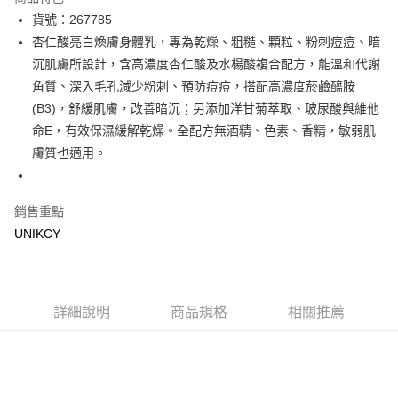
LINE Pay
貨號：267785
杏仁酸亮白煥膚身體乳，專為乾燥、粗糙、顆粒、粉刺痘痘、暗
Apple Pay
沉肌膚所設計，含高濃度杏仁酸及水楊酸複合配方，能溫和代謝
街口支付
角質、深入毛孔減少粉刺、預防痘痘，搭配高濃度菸鹼醯胺
(B3)，舒緩肌膚，改善暗沉；另添加洋甘菊萃取、玻尿酸與維他
悠遊付
命E，有效保濕緩解乾燥。全配方無酒精、色素、香精，敏弱肌
Google Pay
膚質也適用。
運送方式
銷售重點
7-11取貨付款［需3-5個工作天不含預購商品］
UNIKCY
每筆NT$70，滿NT$499(含以上)免運費
付款後7-11取貨［需3-5個工作天不含預購商品］
每筆NT$70，滿NT$499(含以上)免運費
詳細說明
商品規格
相關推薦
宅配［需2-3個工作天不含預購商品］
每筆NT$100，滿NT$799(含以上)免運費