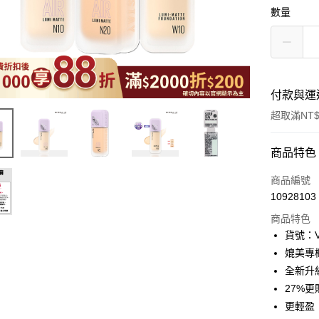
數量
付款與運
超取滿NT$
付款方式
商品特色
icash Pay
商品編號
10928103
信用卡一
商品特色
超商取貨
貨號：V2
媲美專櫃
LINE Pay
全新升
Apple Pay
27%
更輕盈
街口支付