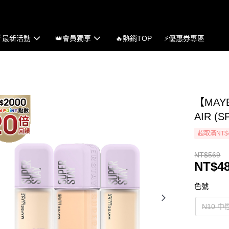
☄最新活動
👑會員獨享
🔥熱銷TOP
⚡優惠券專區
【MAY
AIR (
超取滿NT$
NT$569
NT$4
色號
N10 