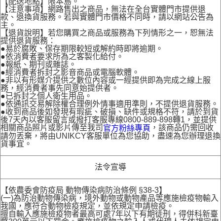
【配送地點】限本島。
【注意事項】網路售出之商品，無法在全台實體門市提供退
款、退換貨服務。若與實體門市價格不同時，請以網站公告為
主。
【退貨說明】若您購買之商品或服務為下列情形之一，恕無法
提供退貨服務：
●易於腐敗、保存期限較短或解約時即將逾期。
●依消費者要求所為之客製化給付。
●報紙、期刊或雜誌。
●經消費者拆封之影音商品或電腦軟體。
●非以有形媒介提供之數位內容或一經提供即為完成之線上服
務，經消費者事先同意始提供者。
●已拆封之個人衛生用品。
●依通訊交易解除權合理例外情事適用準則，不提供退貨服務。
●收到商品後如發現有瑕疵、破損、缺件或規格不符，請於到貨
後7天內以客服留言或撥打客服專線0800-889-898轉1，並提供
相關商品照片或影片傳至我司
，該商品仍需回收
官方粉絲專頁
請勿丟棄，將由UNIKCY客服單位為您協助，盡速為您辦理退換
貨事宜。
法令宣導
【依農委會防疫局 動物傳染病防治條例 §38-3】
(一)為防治動物傳染病，境外動物或動物產品等應施檢疫物輸入
我國，應符合動物檢疫規定，並依規定申請檢疫。
擅自輸入應施檢疫物者最高可處7年以下有期徒刑，得併科新臺