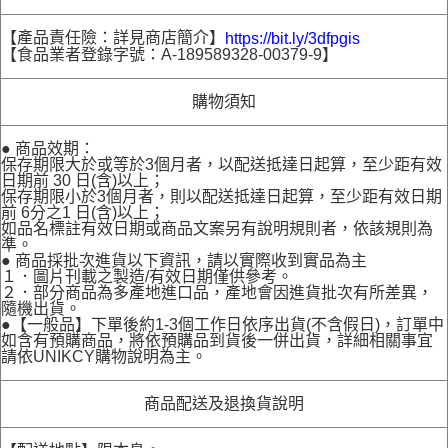
【產品責任險：詳見商店簡介】
https://bit.ly/3dfpgis
【食品業者登錄字號：A-189589328-00379-9】
購物須知
● 商品效期：
保存期限大於或等於3個月者，以配送抵達日起算，至少距有效
日期前 30 日(含)以上；
保存期限小於3個月者，則以配送抵達日起算，至少距有效日期
前 6分之1 日(含)以上；
如品名標註有效日期或商品文案另有說明規則者，依該規則為
準。
● 商品採批次進貨以下資訊，請以實際收到實品為主
１．圖片刊載之製造/有效日期僅供參考。
２．部分商品為多產地進口品，產地會因進貨批次有所差異，
隨機出貨。
●【一般品】下單後約1-3個工作日依序出貨(不含假日)，訂單中
如含有預購商品，將依預購品到貨後一併出貨，詳細相關事宜
請依UNIKCY購物說明為主。
商品配送及退換貨說明