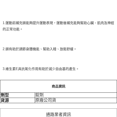
1.運動前補充鎂能夠提升運動表現，運動後補充能夠幫助心臟、肌肉及神經
的正常功能。
2.鎂有助於調節身體機能、幫助入睡、放鬆舒緩。
3.維生素E具抗氧化作用有助於減少自由基的產生。
商品資訊
錠劑
劑型
原廠公司貨
貨源
通路業者資訊