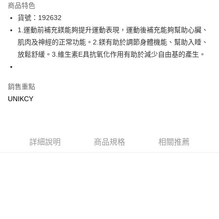
商品特色
LINE Pay
貨號：192632
1.運動前補充鎂能夠提升運動表現，運動後補充能夠幫助心臟、
Apple Pay
肌肉及神經的正常功能。2.鎂有助於調節身體機能、幫助入睡、
街口支付
放鬆舒緩。3.維生素E具抗氧化作用有助於減少自由基的產生。
悠遊付
銷售重點
Google Pay
UNIKCY
運送方式
7-11取貨付款［需3-5個工作天不含預購商品］
每筆NT$70，滿NT$499(含以上)免運費
詳細說明
商品規格
相關推薦
付款後7-11取貨［需3-5個工作天不含預購商品］
每筆NT$70，滿NT$499(含以上)免運費
宅配［需2-3個工作天不含預購商品］
每筆NT$100，滿NT$799(含以上)免運費