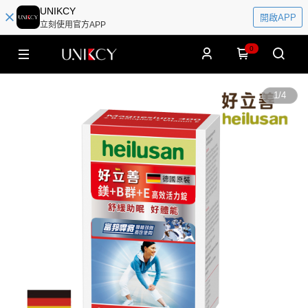
UNIKCY
開啟APP
立刻使用官方APP
0
1
/
4