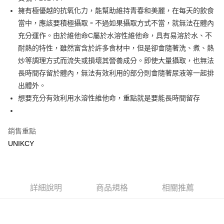
擁有極優越的抗氧化力，能幫助維持青春和美麗，在每天的飲食
Apple Pay
當中，應該要積極攝取。不過如果攝取方式不當，就無法在體內
街口支付
充分運作。由於維他命C屬於水溶性維他命，具有易溶於水、不
耐熱的特性，雖然富含於許多食材中，但是卻會隨著洗、煮、熱
悠遊付
炒等調理方式而流失或損壞其營養成分。即使大量攝取，也無法
Google Pay
長時間存留於體內，無法有效利用的部分則會隨著尿液等一起排
出體外。
運送方式
想要充分有效利用水溶性維他命，重點就是要能長時間留存
7-11取貨付款［需3-5個工作天不含預購商品］
每筆NT$70，滿NT$499(含以上)免運費
銷售重點
付款後7-11取貨［需3-5個工作天不含預購商品］
UNIKCY
每筆NT$70，滿NT$499(含以上)免運費
宅配［需2-3個工作天不含預購商品］
詳細說明
商品規格
相關推薦
每筆NT$100，滿NT$799(含以上)免運費