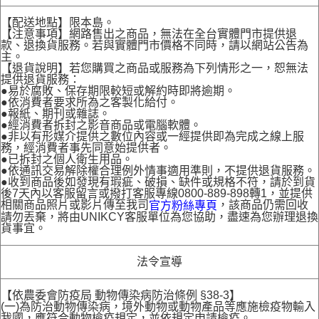
【配送地點】限本島。
【注意事項】網路售出之商品，無法在全台實體門市提供退
款、退換貨服務。若與實體門市價格不同時，請以網站公告為
主。
【退貨說明】若您購買之商品或服務為下列情形之一，恕無法
提供退貨服務：
●易於腐敗、保存期限較短或解約時即將逾期。
●依消費者要求所為之客製化給付。
●報紙、期刊或雜誌。
●經消費者拆封之影音商品或電腦軟體。
●非以有形媒介提供之數位內容或一經提供即為完成之線上服
務，經消費者事先同意始提供者。
●已拆封之個人衛生用品。
●依通訊交易解除權合理例外情事適用準則，不提供退貨服務。
●收到商品後如發現有瑕疵、破損、缺件或規格不符，請於到貨
後7天內以客服留言或撥打客服專線0800-889-898轉1，並提供
相關商品照片或影片傳至我司
，該商品仍需回收
官方粉絲專頁
請勿丟棄，將由UNIKCY客服單位為您協助，盡速為您辦理退換
貨事宜。
法令宣導
【依農委會防疫局 動物傳染病防治條例 §38-3】
(一)為防治動物傳染病，境外動物或動物產品等應施檢疫物輸入
我國，應符合動物檢疫規定，並依規定申請檢疫。