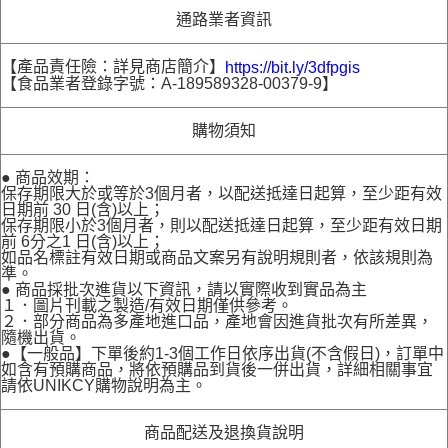
通路業者資訊
【產品責任險：詳見商店簡介】
https://bit.ly/3dfpgis
【食品業者登錄字號：A-189589328-00379-9】
購物須知
● 商品效期：
保存期限大於或等於3個月者，以配送抵達日起算，至少距有效
日期前 30 日(含)以上；
保存期限小於3個月者，則以配送抵達日起算，至少距有效日期
前 6分之1 日(含)以上；
如品名標註有效日期或商品文案另有說明規則者，依該規則為
準。
● 商品採批次進貨以下資訊，請以實際收到實品為主
１．圖片刊載之製造/有效日期僅供參考。
２．部分商品為多產地進口品，產地會因進貨批次有所差異，
隨機出貨。
●【一般品】下單後約1-3個工作日依序出貨(不含假日)，訂單中
如含有預購商品，將依預購品到貨後一併出貨，詳細相關事宜
請依UNIKCY購物說明為主。
商品配送及退換貨說明