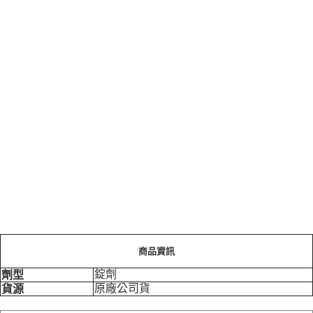
商品資訊
錠劑
劑型
原廠公司貨
貨源