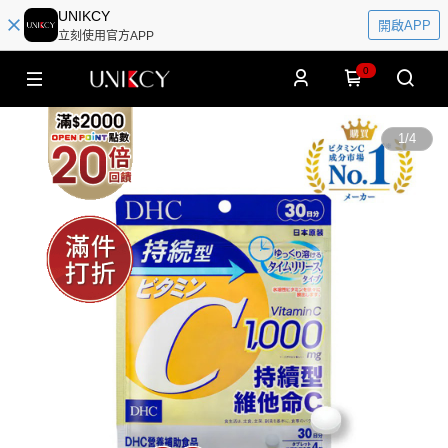
UNIKCY
開啟APP
立刻使用官方APP
0
1
/
4