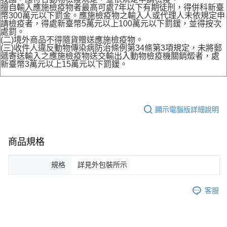
擅自輸入應施檢疫物者最高可處7年以下有期徒刑，得併科新臺
幣300萬元以下罰金。應施檢疫物之輸入人或代理人未依規定申
請檢疫者，得處新臺幣5萬元以上100萬元以下罰鍰，並得按次
處罰。
(二)境外商品不得隨貨贈送應施檢疫物。
(三)收件人違反動物傳染病防治條例第34條第3項規定，未將郵
遞寄送輸入之應施檢疫物送交輸出入動物檢疫機關銷燬者，處
新臺幣3萬元以上15萬元以下罰鍰。
顯示電腦版詳細說明
商品規格
規格
詳見外包裝所示
客服