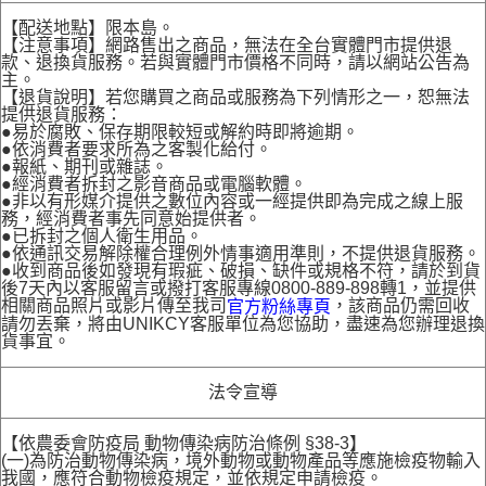
【配送地點】限本島。
【注意事項】網路售出之商品，無法在全台實體門市提供退
款、退換貨服務。若與實體門市價格不同時，請以網站公告為
主。
【退貨說明】若您購買之商品或服務為下列情形之一，恕無法
提供退貨服務：
●易於腐敗、保存期限較短或解約時即將逾期。
●依消費者要求所為之客製化給付。
●報紙、期刊或雜誌。
●經消費者拆封之影音商品或電腦軟體。
●非以有形媒介提供之數位內容或一經提供即為完成之線上服
務，經消費者事先同意始提供者。
●已拆封之個人衛生用品。
●依通訊交易解除權合理例外情事適用準則，不提供退貨服務。
●收到商品後如發現有瑕疵、破損、缺件或規格不符，請於到貨
後7天內以客服留言或撥打客服專線0800-889-898轉1，並提供
相關商品照片或影片傳至我司
，該商品仍需回收
官方粉絲專頁
請勿丟棄，將由UNIKCY客服單位為您協助，盡速為您辦理退換
貨事宜。
法令宣導
【依農委會防疫局 動物傳染病防治條例 §38-3】
(一)為防治動物傳染病，境外動物或動物產品等應施檢疫物輸入
我國，應符合動物檢疫規定，並依規定申請檢疫。