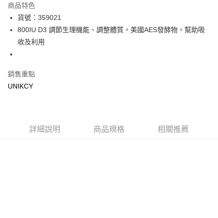
商品特色
LINE Pay
貨號：359021
800IU D3 調節生理機能、調整體質。美國AES發酵物，幫助吸
Apple Pay
收及利用
街口支付
悠遊付
銷售重點
UNIKCY
Google Pay
運送方式
7-11取貨付款［需3-5個工作天不含預購商品］
詳細說明
商品規格
相關推薦
每筆NT$70，滿NT$499(含以上)免運費
付款後7-11取貨［需3-5個工作天不含預購商品］
每筆NT$70，滿NT$499(含以上)免運費
宅配［需2-3個工作天不含預購商品］
每筆NT$100，滿NT$799(含以上)免運費