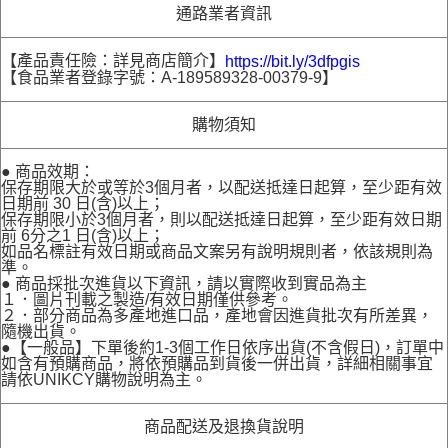
通路業者資訊
【產品責任險：詳見商店簡介】
https://bit.ly/3dfpgis
【食品業者登錄字號：A-189589328-00379-9】
購物須知
● 商品效期：
保存期限大於或等於3個月者，以配送抵達日起算，至少距有效
日期前 30 日(含)以上；
保存期限小於3個月者，則以配送抵達日起算，至少距有效日期
前 6分之1 日(含)以上；
如品名標註有效日期或商品文案另有說明規則者，依該規則為
準。
● 商品採批次進貨以下資訊，請以實際收到實品為主
１．圖片刊載之製造/有效日期僅供參考。
２．部分商品為多產地進口品，產地會因進貨批次有所差異，
隨機出貨。
●【一般品】下單後約1-3個工作日依序出貨(不含假日)，訂單中
如含有預購商品，將依預購品到貨後一併出貨，詳細相關事宜
請依UNIKCY購物說明為主。
商品配送及退換貨說明