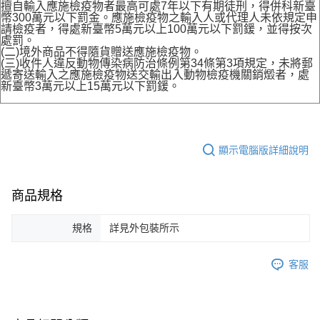
擅自輸入應施檢疫物者最高可處7年以下有期徒刑，得併科新臺
幣300萬元以下罰金。應施檢疫物之輸入人或代理人未依規定申
請檢疫者，得處新臺幣5萬元以上100萬元以下罰鍰，並得按次
處罰。
(二)境外商品不得隨貨贈送應施檢疫物。
(三)收件人違反動物傳染病防治條例第34條第3項規定，未將郵
遞寄送輸入之應施檢疫物送交輸出入動物檢疫機關銷燬者，處
新臺幣3萬元以上15萬元以下罰鍰。
顯示電腦版詳細說明
商品規格
規格
詳見外包裝所示
客服