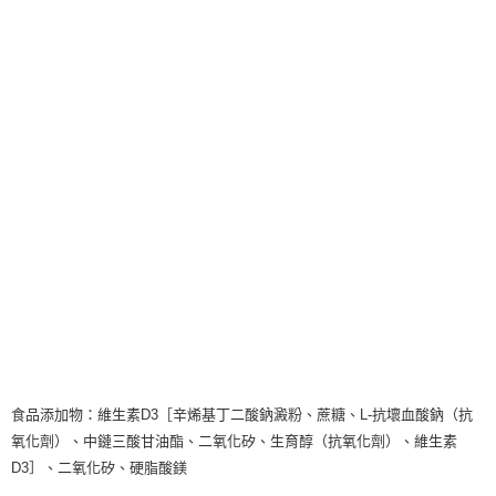
食品添加物：維生素D3［辛烯基丁二酸鈉澱粉、蔗糖、L-抗壞血酸鈉（抗
氧化劑）、中鏈三酸甘油酯、二氧化矽、生育醇（抗氧化劑）、維生素
D3］、二氧化矽、硬脂酸鎂