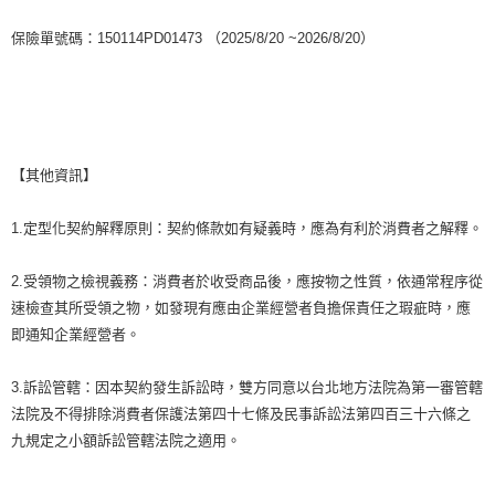
保險單號碼：150114PD01473 （2025/8/20 ~2026/8/20）
【其他資訊】
1.定型化契約解釋原則：契約條款如有疑義時，應為有利於消費者之解釋。
2.受領物之檢視義務：消費者於收受商品後，應按物之性質，依通常程序從
速檢查其所受領之物，如發現有應由企業經營者負擔保責任之瑕疵時，應
即通知企業經營者。
3.訴訟管轄：因本契約發生訴訟時，雙方同意以台北地方法院為第一審管轄
法院及不得排除消費者保護法第四十七條及民事訴訟法第四百三十六條之
九規定之小額訴訟管轄法院之適用。