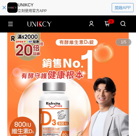
UNIKCY
開啟APP
立刻使用官方APP
0
1
/
5