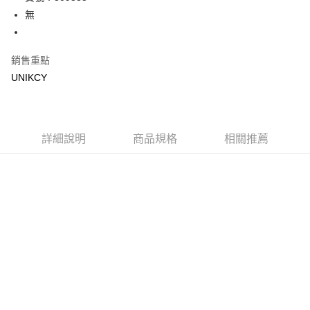
無
Apple Pay
街口支付
銷售重點
悠遊付
UNIKCY
Google Pay
運送方式
詳細說明
商品規格
相關推薦
7-11取貨付款［需3-5個工作天不含預購商品］
每筆NT$70，滿NT$499(含以上)免運費
付款後7-11取貨［需3-5個工作天不含預購商品］
每筆NT$70，滿NT$499(含以上)免運費
宅配［需2-3個工作天不含預購商品］
每筆NT$100，滿NT$799(含以上)免運費