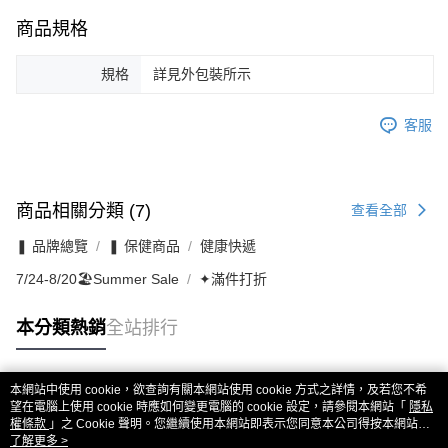
商品規格
規格
詳見外包裝所示
客服
商品相關分類 (7)
查看全部
❚ 品牌總覽
❚ 保健商品
健康快遞
7/24-8/20🏖️Summer Sale
✦滿件打折
本分類熱銷
全站排行
本網站中使用 cookie，欲查詢有關本網站使用 cookie 方式之詳情，及若您不希
熱門標籤
望在電腦上使用 cookie 時應如何變更電腦的 cookie 設定，請參閱本網站「
隱私
權條款
」之 Cookie 聲明。您繼續使用本網站即表示您同意本公司得按本網站使
用條款之 Cookie 聲明使用 cookie。
了解更多 >