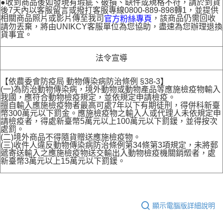
●收到商品後如發現有瑕疵、破損、缺件或規格不符，請於到貨
後7天內以客服留言或撥打客服專線0800-889-898轉1，並提供
相關商品照片或影片傳至我司
，該商品仍需回收
官方粉絲專頁
請勿丟棄，將由UNIKCY客服單位為您協助，盡速為您辦理退換
貨事宜。
法令宣導
【依農委會防疫局 動物傳染病防治條例 §38-3】
(一)為防治動物傳染病，境外動物或動物產品等應施檢疫物輸入
我國，應符合動物檢疫規定，並依規定申請檢疫。
擅自輸入應施檢疫物者最高可處7年以下有期徒刑，得併科新臺
幣300萬元以下罰金。應施檢疫物之輸入人或代理人未依規定申
請檢疫者，得處新臺幣5萬元以上100萬元以下罰鍰，並得按次
處罰。
(二)境外商品不得隨貨贈送應施檢疫物。
(三)收件人違反動物傳染病防治條例第34條第3項規定，未將郵
遞寄送輸入之應施檢疫物送交輸出入動物檢疫機關銷燬者，處
新臺幣3萬元以上15萬元以下罰鍰。
顯示電腦版詳細說明