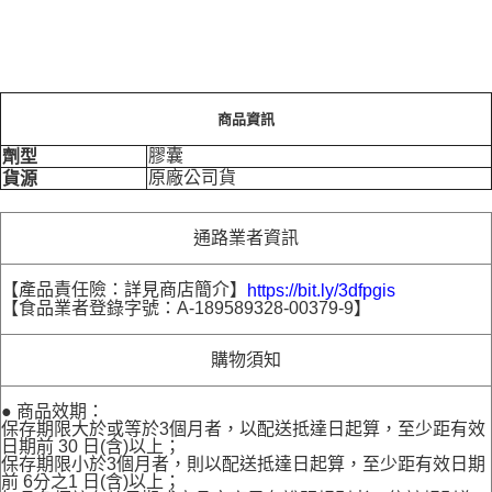
商品資訊
膠囊
劑型
原廠公司貨
貨源
通路業者資訊
【產品責任險：詳見商店簡介】
https://bit.ly/3dfpgis
【食品業者登錄字號：A-189589328-00379-9】
購物須知
● 商品效期：
保存期限大於或等於3個月者，以配送抵達日起算，至少距有效
日期前 30 日(含)以上；
保存期限小於3個月者，則以配送抵達日起算，至少距有效日期
前 6分之1 日(含)以上；