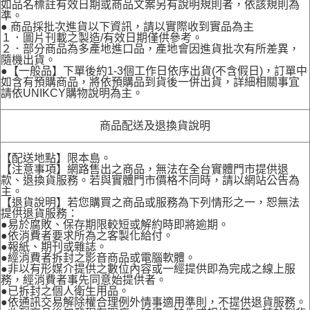
如品名標註有效日期或商品文案另有說明規則者，依該規則為
準。
● 商品採批次進貨以下資訊，請以實際收到實品為主
１．圖片刊載之製造/有效日期僅供參考。
２．部分商品為多產地進口品，產地會因進貨批次有所差異，
隨機出貨。
●【一般品】下單後約1-3個工作日依序出貨(不含假日)，訂單中
如含有預購商品，將依預購品到貨後一併出貨，詳細相關事宜
請依UNIKCY購物說明為主。
商品配送及退換貨說明
【配送地點】限本島。
【注意事項】網路售出之商品，無法在全台實體門市提供退
款、退換貨服務。若與實體門市價格不同時，請以網站公告為
主。
【退貨說明】若您購買之商品或服務為下列情形之一，恕無法
提供退貨服務：
●易於腐敗、保存期限較短或解約時即將逾期。
●依消費者要求所為之客製化給付。
●報紙、期刊或雜誌。
●經消費者拆封之影音商品或電腦軟體。
●非以有形媒介提供之數位內容或一經提供即為完成之線上服
務，經消費者事先同意始提供者。
●已拆封之個人衛生用品。
●依通訊交易解除權合理例外情事適用準則，不提供退貨服務。