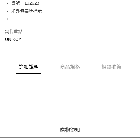
LINE Pay
貨號：102623
如外包裝所標示
Apple Pay
街口支付
銷售重點
悠遊付
UNIKCY
Google Pay
運送方式
詳細說明
商品規格
相關推薦
7-11取貨付款［需3-5個工作天不含預購商品］
每筆NT$70，滿NT$499(含以上)免運費
付款後7-11取貨［需3-5個工作天不含預購商品］
每筆NT$70，滿NT$499(含以上)免運費
宅配［需2-3個工作天不含預購商品］
每筆NT$100，滿NT$799(含以上)免運費
購物須知