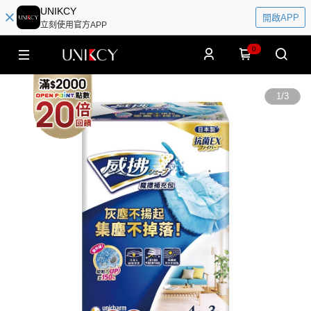
UNIKCY
開啟APP
立刻使用官方APP
0
1
/
3