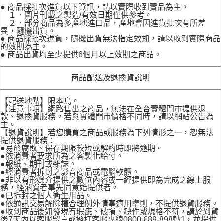
● 商品採批次進貨以下資訊，請以實際收到實品為主。
１．圖片刊載之製造/有效日期僅供參考。
２．部分商品為多產地進口品，產地會因進貨批次有所差
異，隨機出貨。
● 商品採批次進貨，隨機出貨無法指定效期，請以收到實際商品
的效期為主。
● 商品出貨均至少提供6個月以上效期之商品。
商品配送及退換貨說明
【配送地點】限本島。
【注意事項】網路售出之商品，無法在全台實體門市提供退
款、退換貨服務。若與實體門市價格不同時，請以網站公告為
主。
【退貨說明】若您購買之商品或服務為下列情形之一，恕無法
提供退貨服務：
●易於腐敗、保存期限較短或解約時即將逾期。
●依消費者要求所為之客製化給付。
●報紙、期刊或雜誌。
●經消費者拆封之影音商品或電腦軟體。
●非以有形媒介提供之數位內容或一經提供即為完成之線上服
務，經消費者事先同意始提供者。
●已拆封之個人衛生用品。
●依通訊交易解除權合理例外情事適用準則，不提供退貨服務。
●收到商品後如發現有瑕疵、破損、缺件或規格不符，請於到貨
後7天內以客服留言或撥打客服專線0800-889-898轉1，並提供