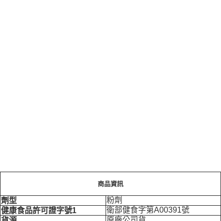
商品資訊
粉劑
劑型
衛部健食字第A00391號
健康食品許可證字號1
原廠公司貨
貨源