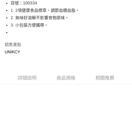
LINE Pay
貨號：100334
1. 2項健康食品標章，調節血糖血脂。
Apple Pay
2. 無味好溶解不影響食物原味。
街口支付
3. 小包裝方便攜帶。
悠遊付
銷售重點
Google Pay
UNIKCY
運送方式
7-11取貨付款［需3-5個工作天不含預購商品］
每筆NT$70，滿NT$499(含以上)免運費
詳細說明
商品規格
相關推薦
付款後7-11取貨［需3-5個工作天不含預購商品］
每筆NT$70，滿NT$499(含以上)免運費
宅配［需2-3個工作天不含預購商品］
每筆NT$100，滿NT$799(含以上)免運費