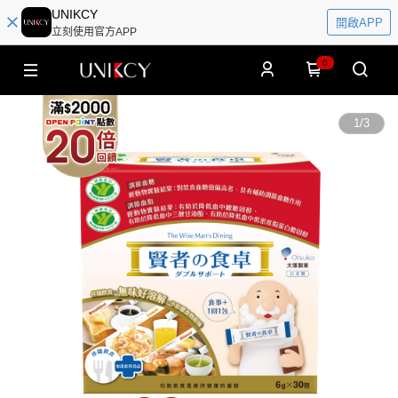
UNIKCY
開啟APP
立刻使用官方APP
0
1
/
3