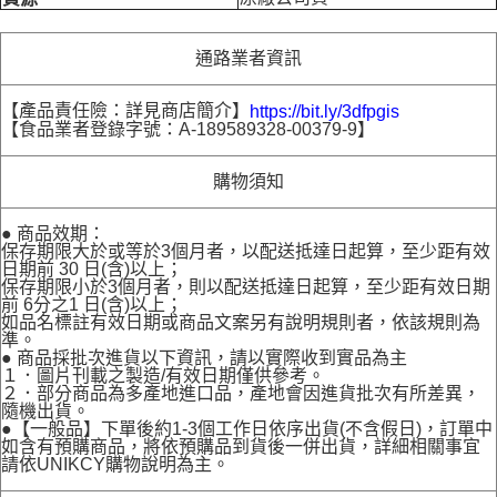
通路業者資訊
【產品責任險：詳見商店簡介】
https://bit.ly/3dfpgis
【食品業者登錄字號：A-189589328-00379-9】
購物須知
● 商品效期：
保存期限大於或等於3個月者，以配送抵達日起算，至少距有效
日期前 30 日(含)以上；
保存期限小於3個月者，則以配送抵達日起算，至少距有效日期
前 6分之1 日(含)以上；
如品名標註有效日期或商品文案另有說明規則者，依該規則為
準。
● 商品採批次進貨以下資訊，請以實際收到實品為主
１．圖片刊載之製造/有效日期僅供參考。
２．部分商品為多產地進口品，產地會因進貨批次有所差異，
隨機出貨。
●【一般品】下單後約1-3個工作日依序出貨(不含假日)，訂單中
如含有預購商品，將依預購品到貨後一併出貨，詳細相關事宜
請依UNIKCY購物說明為主。