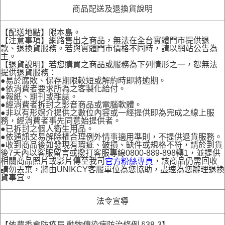
商品配送及退換貨說明
【配送地點】限本島。
【注意事項】網路售出之商品，無法在全台實體門市提供退
款、退換貨服務。若與實體門市價格不同時，請以網站公告為
主。
【退貨說明】若您購買之商品或服務為下列情形之一，恕無法
提供退貨服務：
●易於腐敗、保存期限較短或解約時即將逾期。
●依消費者要求所為之客製化給付。
●報紙、期刊或雜誌。
●經消費者拆封之影音商品或電腦軟體。
●非以有形媒介提供之數位內容或一經提供即為完成之線上服
務，經消費者事先同意始提供者。
●已拆封之個人衛生用品。
●依通訊交易解除權合理例外情事適用準則，不提供退貨服務。
●收到商品後如發現有瑕疵、破損、缺件或規格不符，請於到貨
後7天內以客服留言或撥打客服專線0800-889-898轉1，並提供
相關商品照片或影片傳至我司
，該商品仍需回收
官方粉絲專頁
請勿丟棄，將由UNIKCY客服單位為您協助，盡速為您辦理退換
貨事宜。
法令宣導
【依農委會防疫局 動物傳染病防治條例 §38-3】