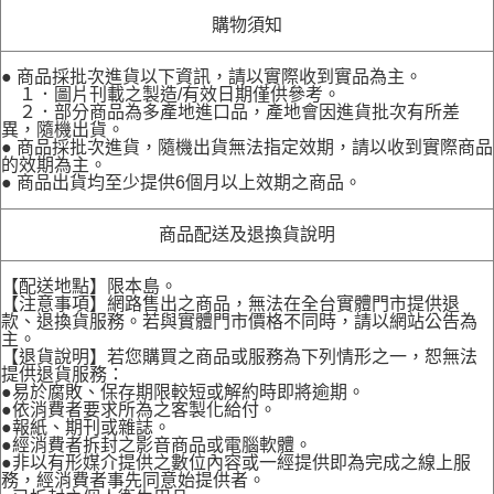
購物須知
● 商品採批次進貨以下資訊，請以實際收到實品為主。
１．圖片刊載之製造/有效日期僅供參考。
２．部分商品為多產地進口品，產地會因進貨批次有所差
異，隨機出貨。
● 商品採批次進貨，隨機出貨無法指定效期，請以收到實際商品
的效期為主。
● 商品出貨均至少提供6個月以上效期之商品。
商品配送及退換貨說明
【配送地點】限本島。
【注意事項】網路售出之商品，無法在全台實體門市提供退
款、退換貨服務。若與實體門市價格不同時，請以網站公告為
主。
【退貨說明】若您購買之商品或服務為下列情形之一，恕無法
提供退貨服務：
●易於腐敗、保存期限較短或解約時即將逾期。
●依消費者要求所為之客製化給付。
●報紙、期刊或雜誌。
●經消費者拆封之影音商品或電腦軟體。
●非以有形媒介提供之數位內容或一經提供即為完成之線上服
務，經消費者事先同意始提供者。