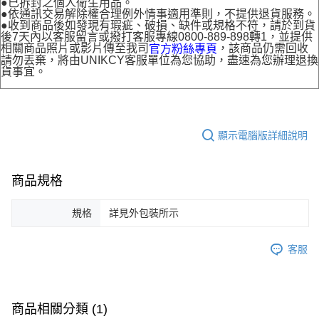
●已拆封之個人衛生用品。
●依通訊交易解除權合理例外情事適用準則，不提供退貨服務。
●收到商品後如發現有瑕疵、破損、缺件或規格不符，請於到貨
後7天內以客服留言或撥打客服專線0800-889-898轉1，並提供
相關商品照片或影片傳至我司
，該商品仍需回收
官方粉絲專頁
請勿丟棄，將由UNIKCY客服單位為您協助，盡速為您辦理退換
貨事宜。
顯示電腦版詳細說明
商品規格
規格
詳見外包裝所示
客服
商品相關分類 (1)