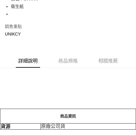
衛生紙
街口支付
悠遊付
銷售重點
Google Pay
UNIKCY
運送方式
宅配［需2-3個工作天不含預購商品］
詳細說明
商品規格
相關推薦
每筆NT$100，滿NT$799(含以上)免運費
商品資訊
原廠公司貨
貨源