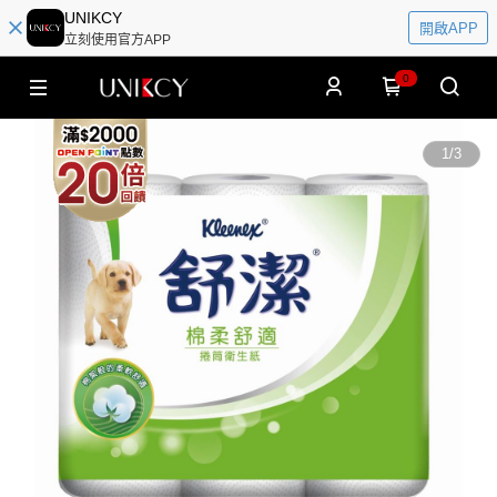
UNIKCY
開啟APP
立刻使用官方APP
0
1
/
3