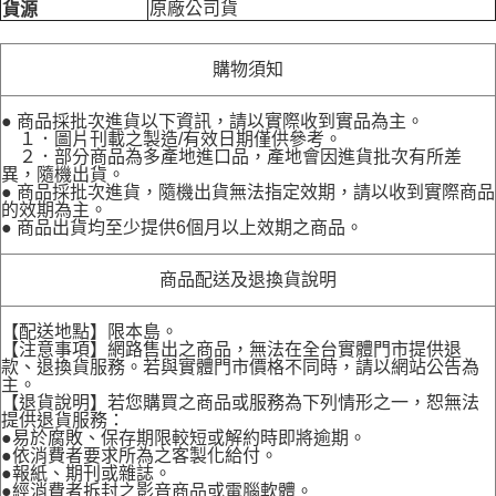
原廠公司貨
貨源
購物須知
● 商品採批次進貨以下資訊，請以實際收到實品為主。
１．圖片刊載之製造/有效日期僅供參考。
２．部分商品為多產地進口品，產地會因進貨批次有所差
異，隨機出貨。
● 商品採批次進貨，隨機出貨無法指定效期，請以收到實際商品
的效期為主。
● 商品出貨均至少提供6個月以上效期之商品。
商品配送及退換貨說明
【配送地點】限本島。
【注意事項】網路售出之商品，無法在全台實體門市提供退
款、退換貨服務。若與實體門市價格不同時，請以網站公告為
主。
【退貨說明】若您購買之商品或服務為下列情形之一，恕無法
提供退貨服務：
●易於腐敗、保存期限較短或解約時即將逾期。
●依消費者要求所為之客製化給付。
●報紙、期刊或雜誌。
●經消費者拆封之影音商品或電腦軟體。