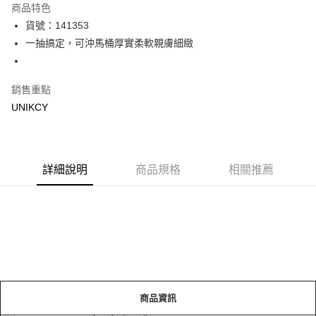
商品特色
LINE Pay
貨號：141353
一抽搞定，可沖馬桶厚實柔軟親膚細緻
Apple Pay
街口支付
銷售重點
悠遊付
UNIKCY
Google Pay
運送方式
詳細說明
商品規格
相關推薦
7-11取貨付款［需3-5個工作天不含預購商品］
每筆NT$70，滿NT$499(含以上)免運費
付款後7-11取貨［需3-5個工作天不含預購商品］
每筆NT$70，滿NT$499(含以上)免運費
宅配［需2-3個工作天不含預購商品］
每筆NT$100，滿NT$799(含以上)免運費
商品資訊