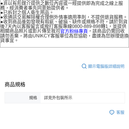
●非以有形媒介提供之數位內容或一經提供即為完成之線上服
務，經消費者事先同意始提供者。
●已拆封之個人衛生用品。
●依通訊交易解除權合理例外情事適用準則，不提供退貨服務。
●收到商品後如發現有瑕疵、破損、缺件或規格不符，請於到貨
後7天內以客服留言或撥打客服專線0800-889-898轉1，並提供
相關商品照片或影片傳至我司
，該商品仍需回收
官方粉絲專頁
請勿丟棄，將由UNIKCY客服單位為您協助，盡速為您辦理退換
貨事宜。
顯示電腦版詳細說明
商品規格
規格
詳見外包裝所示
客服