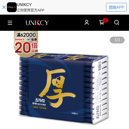
UNIKCY
開啟APP
立刻使用官方APP
0
1
/
3