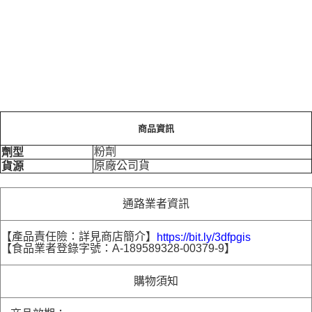
商品資訊
粉劑
劑型
原廠公司貨
貨源
通路業者資訊
【產品責任險：詳見商店簡介】
https://bit.ly/3dfpgis
【食品業者登錄字號：A-189589328-00379-9】
購物須知