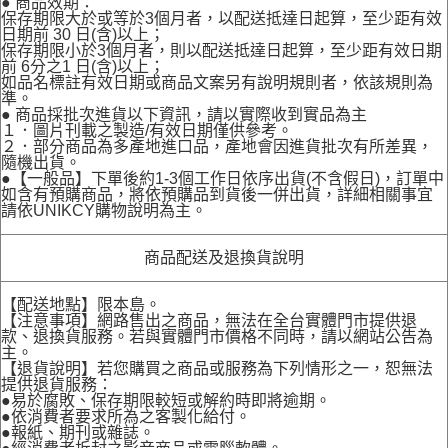
● 商品效期：
保存期限大於或等於3個月者，以配送抵達日起算，至少距有效
日期前 30 日(含)以上；
保存期限小於3個月者，則以配送抵達日起算，至少距有效日期
前 6分之1 日(含)以上；
如品名標註有效日期或商品文案另有說明規則者，依該規則為
準。
● 商品採批次進貨以下資訊，請以實際收到實品為主
１．圖片刊載之製造/有效日期僅供參考。
２．部分商品為多產地進口品，產地會因進貨批次有所差異，
隨機出貨。
●【一般品】下單後約1-3個工作日依序出貨(不含假日)，訂單中
如含有預購商品，將依預購品到貨後一併出貨，詳細相關事宜
請依UNIKCY購物說明為主。
商品配送及退換貨說明
【配送地點】限本島。
【注意事項】網路售出之商品，無法在全台實體門市提供退
款、退換貨服務。若與實體門市價格不同時，請以網站公告為
主。
【退貨說明】若您購買之商品或服務為下列情形之一，恕無法
提供退貨服務：
●易於腐敗、保存期限較短或解約時即將逾期。
●依消費者要求所為之客製化給付。
●報紙、期刊或雜誌。