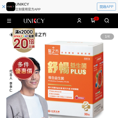
UNIKCY
開啟APP
立刻使用官方APP
0
1
/
4