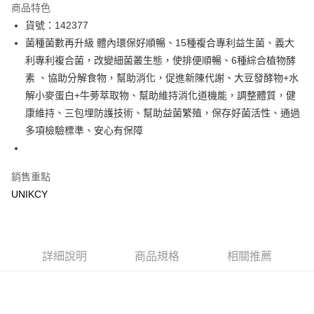
商品特色
LINE Pay
貨號：142377
菌種菌數再升級 體內環保好順暢、15種複合專利益生菌、義大
Apple Pay
利專利複合菌，改變細菌叢生態，使排便順暢、6種綜合植物酵
街口支付
素 、協助分解食物，幫助消化，促進新陳代謝、大豆發酵物+水
解小麥蛋白+牛蒡萃取物、幫助維持消化道機能，調整體質，健
悠遊付
康維持、三包埋防護技術、幫助益菌繁殖，保存好菌活性、通過
Google Pay
多項檢驗標準、安心有保障
運送方式
銷售重點
7-11取貨付款［需3-5個工作天不含預購商品］
UNIKCY
每筆NT$70，滿NT$499(含以上)免運費
付款後7-11取貨［需3-5個工作天不含預購商品］
每筆NT$70，滿NT$499(含以上)免運費
詳細說明
商品規格
相關推薦
宅配［需2-3個工作天不含預購商品］
每筆NT$100，滿NT$799(含以上)免運費