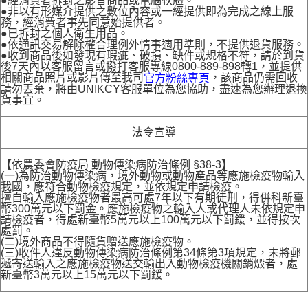
●經消費者拆封之影音商品或電腦軟體。
●非以有形媒介提供之數位內容或一經提供即為完成之線上服
務，經消費者事先同意始提供者。
●已拆封之個人衛生用品。
●依通訊交易解除權合理例外情事適用準則，不提供退貨服務。
●收到商品後如發現有瑕疵、破損、缺件或規格不符，請於到貨
後7天內以客服留言或撥打客服專線0800-889-898轉1，並提供
相關商品照片或影片傳至我司
，該商品仍需回收
官方粉絲專頁
請勿丟棄，將由UNIKCY客服單位為您協助，盡速為您辦理退換
貨事宜。
法令宣導
【依農委會防疫局 動物傳染病防治條例 §38-3】
(一)為防治動物傳染病，境外動物或動物產品等應施檢疫物輸入
我國，應符合動物檢疫規定，並依規定申請檢疫。
擅自輸入應施檢疫物者最高可處7年以下有期徒刑，得併科新臺
幣300萬元以下罰金。應施檢疫物之輸入人或代理人未依規定申
請檢疫者，得處新臺幣5萬元以上100萬元以下罰鍰，並得按次
處罰。
(二)境外商品不得隨貨贈送應施檢疫物。
(三)收件人違反動物傳染病防治條例第34條第3項規定，未將郵
遞寄送輸入之應施檢疫物送交輸出入動物檢疫機關銷燬者，處
新臺幣3萬元以上15萬元以下罰鍰。