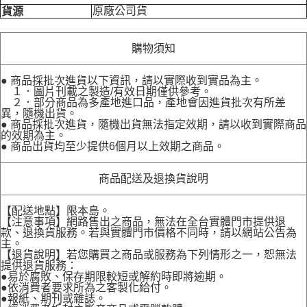
原廠公司貨
貨源
購物須知
● 商品採批次進貨以下資訊，請以實際收到實品為主。
１．圖片刊載之製造/有效日期僅供參考。
２．部分商品為多產地進口品，產地會因進貨批次有所差
異，隨機出貨。
● 商品採批次進貨，隨機出貨無法指定效期，請以收到實際商品
的效期為主。
● 商品出貨均至少提供6個月以上效期之商品。
商品配送及退換貨說明
【配送地點】限本島。
【注意事項】網路售出之商品，無法在全台實體門市提供退
款、退換貨服務。若與實體門市價格不同時，請以網站公告為
主。
【退貨說明】若您購買之商品或服務為下列情形之一，恕無法
提供退貨服務：
●易於腐敗、保存期限較短或解約時即將逾期。
●依消費者要求所為之客製化給付。
●報紙、期刊或雜誌。