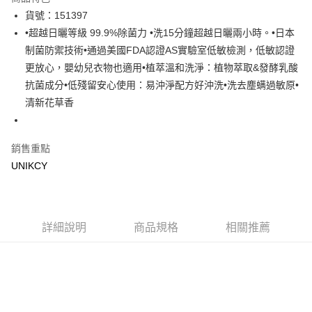
Apple Pay
貨號：151397
•超越日曬等級 99.9%除菌力 •洗15分鐘超越日曬兩小時。•日本
街口支付
制菌防禦技術•通過美國FDA認證AS實驗室低敏檢測，低敏認證
悠遊付
更放心，嬰幼兒衣物也適用•植萃溫和洗淨：植物萃取&發酵乳酸
抗菌成分•低殘留安心使用：易沖淨配方好沖洗•洗去塵螨過敏原•
Google Pay
清新花草香
運送方式
宅配［需2-3個工作天不含預購商品］
銷售重點
每筆NT$100，滿NT$799(含以上)免運費
UNIKCY
詳細說明
商品規格
相關推薦