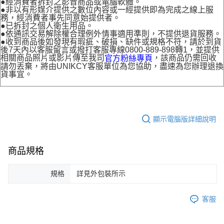
●經消費者拆封之影音商品或電腦軟體。
●非以有形媒介提供之數位內容或一經提供即為完成之線上服
務，經消費者事先同意始提供者。
●已拆封之個人衛生用品。
●依通訊交易解除權合理例外情事適用準則，不提供退貨服務。
●收到商品後如發現有瑕疵、破損、缺件或規格不符，請於到貨
後7天內以客服留言或撥打客服專線0800-889-898轉1，並提供
相關商品照片或影片傳至我司
，該商品仍需回收
官方粉絲專頁
請勿丟棄，將由UNIKCY客服單位為您協助，盡速為您辦理退換
貨事宜。
顯示電腦版詳細說明
商品規格
規格
詳見外包裝所示
客服