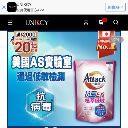
UNIKCY
開啟APP
立刻使用官方APP
0
1
/
4