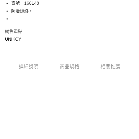
LINE Pay
貨號：168148
防治蟑螂。
Apple Pay
街口支付
銷售重點
悠遊付
UNIKCY
Google Pay
運送方式
詳細說明
商品規格
相關推薦
7-11取貨付款［需3-5個工作天不含預購商品］
每筆NT$70，滿NT$499(含以上)免運費
付款後7-11取貨［需3-5個工作天不含預購商品］
每筆NT$70，滿NT$499(含以上)免運費
宅配［需2-3個工作天不含預購商品］
每筆NT$100，滿NT$799(含以上)免運費