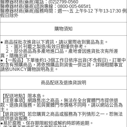
醫療器材商(藥商)電話：(02)2799-0560
醫療器材商(藥商)諮詢專線：0800-005-665#1
醫療器材商(藥商)服務時間：週一~五 上午9-12 下午13-17:30 例
假日除外
購物須知
● 商品採批次進貨以下資訊，請以實際收到實品為主。
１．圖片刊載之製造/有效日期僅供參考。
２．部分商品為多產地進口品，產地會因進貨批次有所差
異，隨機出貨。
●【一般品】下單後約1-3個工作日依序出貨(不含假日)，訂單中
如含有預購商品，將依預購品到貨後一併出貨，詳細相關事宜
請依UNIKCY購物說明為主。
商品配送及退換貨說明
【配送地點】限本島。
【注意事項】網路售出之商品，無法在全台實體門市提供退
款、退換貨服務。若與實體門市價格不同時，請以網站公告為
主。
【退貨說明】若您購買之商品或服務為下列情形之一，恕無法
提供退貨服務：
●易於腐敗、保存期限較短或解約時即將逾期。