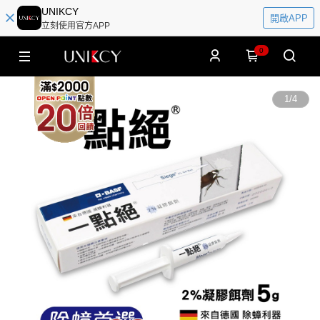
UNIKCY
開啟APP
立刻使用官方APP
0
1
/
4