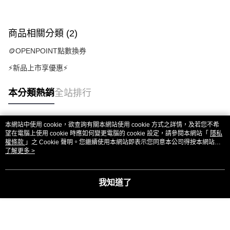
商品相關分類 (2)
🪙OPENPOINT點數換券
⚡新品上市享優惠⚡
本分類熱銷
全站排行
本網站中使用 cookie，欲查詢有關本網站使用 cookie 方式之詳情，及若您不希
熱門標籤
望在電腦上使用 cookie 時應如何變更電腦的 cookie 設定，請參閱本網站「
隱私
權條款
」之 Cookie 聲明。您繼續使用本網站即表示您同意本公司得按本網站使
用條款之 Cookie 聲明使用 cookie。
了解更多 >
我知道了