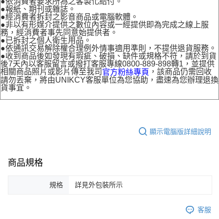
●依消費者要求所為之客製化給付。
●報紙、期刊或雜誌。
●經消費者拆封之影音商品或電腦軟體。
●非以有形媒介提供之數位內容或一經提供即為完成之線上服
務，經消費者事先同意始提供者。
●已拆封之個人衛生用品。
●依通訊交易解除權合理例外情事適用準則，不提供退貨服務。
●收到商品後如發現有瑕疵、破損、缺件或規格不符，請於到貨
後7天內以客服留言或撥打客服專線0800-889-898轉1，並提供
相關商品照片或影片傳至我司
，該商品仍需回收
官方粉絲專頁
請勿丟棄，將由UNIKCY客服單位為您協助，盡速為您辦理退換
貨事宜。
顯示電腦版詳細說明
商品規格
規格
詳見外包裝所示
客服