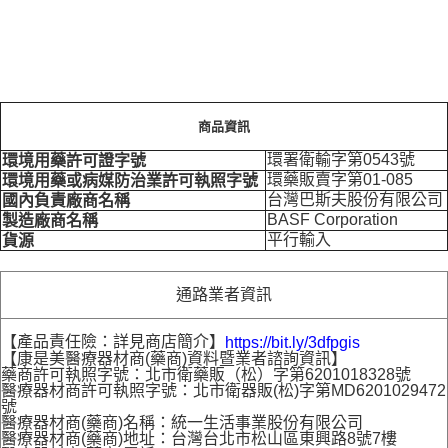
商品資訊
環署衛輸字第0543號
環境用藥許可證字號
環藥販賣字第01-085
環境用藥或病媒防治業許可執照字號
台灣巴斯夫股份有限公司
國內負責廠商名稱
BASF Corporation
製造廠商名稱
平行輸入
貨源
通路業者資訊
【產品責任險：詳見商店簡介】
https://bit.ly/3dfpgis
【康是美醫療器材商(藥商)資料暨業者諮詢資訊】
藥商許可執照字號：北市衛藥販（松）字第6201018328號
醫療器材商許可執照字號：北市衛器販(松)字第MD6201029472
號
醫療器材商(藥商)名稱：統一生活事業股份有限公司
醫療器材商(藥商)地址：台灣台北市松山區東興路8號7樓