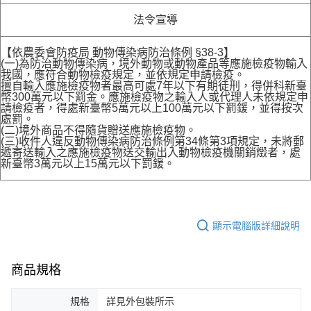
法令宣導
【依農委會防疫局 動物傳染病防治條例 §38-3】
(一)為防治動物傳染病，境外動物或動物產品等應施檢疫物輸入
我國，應符合動物檢疫規定，並依規定申請檢疫。
擅自輸入應施檢疫物者最高可處7年以下有期徒刑，得併科新臺
幣300萬元以下罰金。應施檢疫物之輸入人或代理人未依規定申
請檢疫者，得處新臺幣5萬元以上100萬元以下罰鍰，並得按次
處罰。
(二)境外商品不得隨貨贈送應施檢疫物。
(三)收件人違反動物傳染病防治條例第34條第3項規定，未將郵
遞寄送輸入之應施檢疫物送交輸出入動物檢疫機關銷燬者，處
新臺幣3萬元以上15萬元以下罰鍰。
顯示電腦版詳細說明
商品規格
規格
詳見外包裝所示