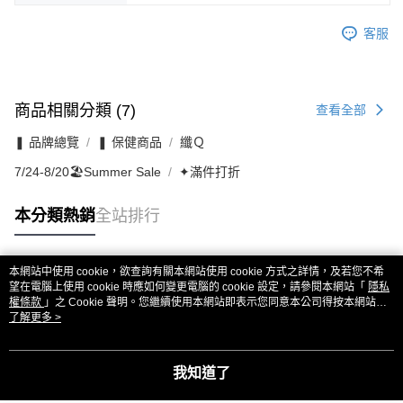
客服
商品相關分類 (7)
查看全部
❚ 品牌總覽
❚ 保健商品
纖Ｑ
7/24-8/20🏖️Summer Sale
✦滿件打折
本分類熱銷
全站排行
本網站中使用 cookie，欲查詢有關本網站使用 cookie 方式之詳情，及若您不希
熱門標籤
望在電腦上使用 cookie 時應如何變更電腦的 cookie 設定，請參閱本網站「
隱私
權條款
」之 Cookie 聲明。您繼續使用本網站即表示您同意本公司得按本網站使
用條款之 Cookie 聲明使用 cookie。
了解更多 >
我知道了