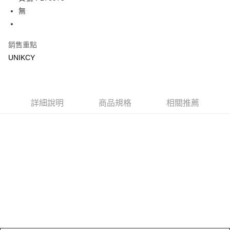
無
Apple Pay
街口支付
銷售重點
悠遊付
UNIKCY
Google Pay
運送方式
詳細說明
商品規格
相關推薦
7-11取貨付款［需3-5個工作天不含預購商品］
每筆NT$70，滿NT$499(含以上)免運費
付款後7-11取貨［需3-5個工作天不含預購商品］
每筆NT$70，滿NT$499(含以上)免運費
宅配［需2-3個工作天不含預購商品］
每筆NT$100，滿NT$799(含以上)免運費