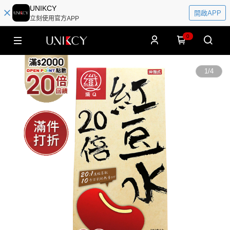
UNIKCY
開啟APP
立刻使用官方APP
0
1
/
4