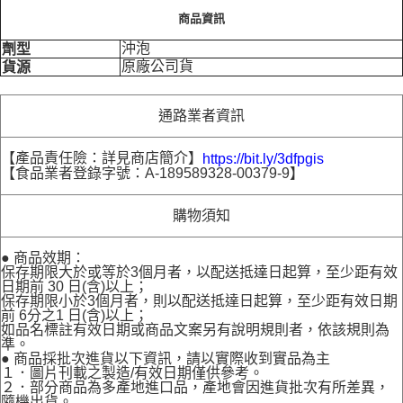
商品資訊
沖泡
劑型
原廠公司貨
貨源
通路業者資訊
【產品責任險：詳見商店簡介】
https://bit.ly/3dfpgis
【食品業者登錄字號：A-189589328-00379-9】
購物須知
● 商品效期：
保存期限大於或等於3個月者，以配送抵達日起算，至少距有效
日期前 30 日(含)以上；
保存期限小於3個月者，則以配送抵達日起算，至少距有效日期
前 6分之1 日(含)以上；
如品名標註有效日期或商品文案另有說明規則者，依該規則為
準。
● 商品採批次進貨以下資訊，請以實際收到實品為主
１．圖片刊載之製造/有效日期僅供參考。
２．部分商品為多產地進口品，產地會因進貨批次有所差異，
隨機出貨。