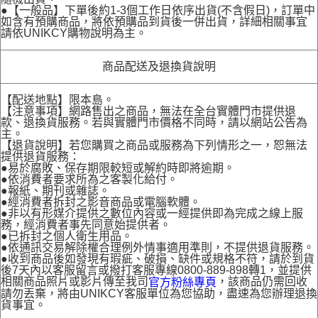
●【一般品】下單後約1-3個工作日依序出貨(不含假日)，訂單中
如含有預購商品，將依預購品到貨後一併出貨，詳細相關事宜
請依UNIKCY購物說明為主。
商品配送及退換貨說明
【配送地點】限本島。
【注意事項】網路售出之商品，無法在全台實體門市提供退
款、退換貨服務。若與實體門市價格不同時，請以網站公告為
主。
【退貨說明】若您購買之商品或服務為下列情形之一，恕無法
提供退貨服務：
●易於腐敗、保存期限較短或解約時即將逾期。
●依消費者要求所為之客製化給付。
●報紙、期刊或雜誌。
●經消費者拆封之影音商品或電腦軟體。
●非以有形媒介提供之數位內容或一經提供即為完成之線上服
務，經消費者事先同意始提供者。
●已拆封之個人衛生用品。
●依通訊交易解除權合理例外情事適用準則，不提供退貨服務。
●收到商品後如發現有瑕疵、破損、缺件或規格不符，請於到貨
後7天內以客服留言或撥打客服專線0800-889-898轉1，並提供
相關商品照片或影片傳至我司
，該商品仍需回收
官方粉絲專頁
請勿丟棄，將由UNIKCY客服單位為您協助，盡速為您辦理退換
貨事宜。