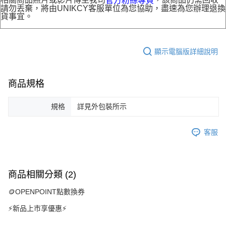
官方粉絲專頁
請勿丟棄，將由UNIKCY客服單位為您協助，盡速為您辦理退換
貨事宜。
顯示電腦版詳細說明
商品規格
規格
詳見外包裝所示
客服
商品相關分類 (2)
🪙OPENPOINT點數換券
⚡新品上市享優惠⚡