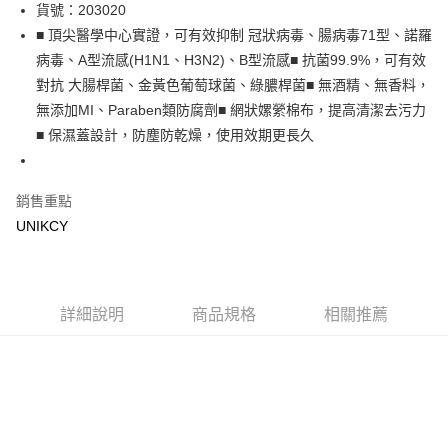
LINE Pay
貨號：203020
■ 頂尖醫學中心實證，可有效抑制 冠狀病毒、腸病毒71型、諾羅
Apple Pay
病毒、A型流感(H1N1、H3N2)、B型流感■ 抗菌99.9%，可有效
街口支付
對抗 大腸桿菌、金黃色葡萄球菌、綠膿桿菌■ 無酒精、無香料，
無添加MI、Paraben類防腐劑■ 網狀嫘縈棉布，提高清潔去污力
悠遊付
■ 保濕蓋設計，防塵防乾燥，使用效期更長久
Google Pay
銷售重點
運送方式
UNIKCY
7-11取貨付款［需3-5個工作天不含預購商品］
每筆NT$70，滿NT$499(含以上)免運費
付款後7-11取貨［需3-5個工作天不含預購商品］
詳細說明
商品規格
相關推薦
每筆NT$70，滿NT$499(含以上)免運費
宅配［需2-3個工作天不含預購商品］
每筆NT$100，滿NT$799(含以上)免運費