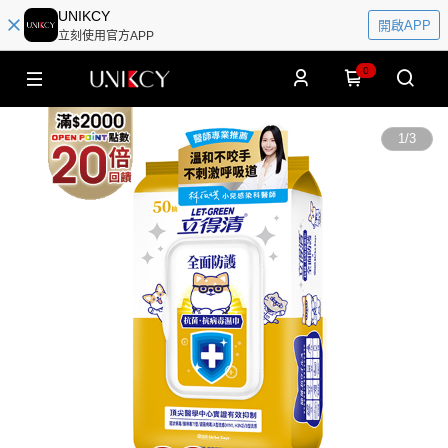
UNIKCY
開啟APP
立刻使用官方APP
0
1
/
3