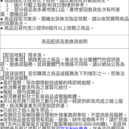
● 商品採批次進貨以下資訊，請以實際收到實品為主。
１．圖片刊載之製造/有效日期僅供參考。
２．部分商品為多產地進口品，產地會因進貨批次有所差
異，隨機出貨。
● 商品採批次進貨，隨機出貨無法指定效期，請以收到實際商品
的效期為主。
● 商品出貨均至少提供6個月以上效期之商品。
商品配送及退換貨說明
【配送地點】限本島。
【注意事項】網路售出之商品，無法在全台實體門市提供退
款、退換貨服務。若與實體門市價格不同時，請以網站公告為
主。
【退貨說明】若您購買之商品或服務為下列情形之一，恕無法
提供退貨服務：
●易於腐敗、保存期限較短或解約時即將逾期。
●依消費者要求所為之客製化給付。
●報紙、期刊或雜誌。
●經消費者拆封之影音商品或電腦軟體。
●非以有形媒介提供之數位內容或一經提供即為完成之線上服
務，經消費者事先同意始提供者。
●已拆封之個人衛生用品。
●依通訊交易解除權合理例外情事適用準則，不提供退貨服務。
●收到商品後如發現有瑕疵、破損、缺件或規格不符，請於到貨
後7天內以客服留言或撥打客服專線0800-889-898轉1，並提供
相關商品照片或影片傳至我司
，該商品仍需回收