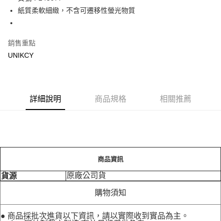
紙質柔軟細緻，不含可遷移性螢光物質
Apple Pay
街口支付
銷售重點
悠遊付
UNIKCY
Google Pay
運送方式
詳細說明
商品規格
相關推薦
7-11取貨付款［需3-5個工作天不含預購商品］
每筆NT$70，滿NT$499(含以上)免運費
付款後7-11取貨［需3-5個工作天不含預購商品］
每筆NT$70，滿NT$499(含以上)免運費
商品資訊
宅配［需2-3個工作天不含預購商品］
原廠公司貨
貨源
每筆NT$100，滿NT$799(含以上)免運費
購物須知
● 商品採批次進貨以下資訊，請以實際收到實品為主。