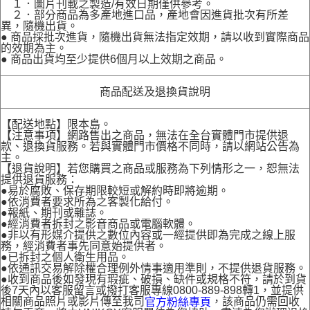
１．圖片刊載之製造/有效日期僅供參考。
２．部分商品為多產地進口品，產地會因進貨批次有所差
異，隨機出貨。
● 商品採批次進貨，隨機出貨無法指定效期，請以收到實際商品
的效期為主。
● 商品出貨均至少提供6個月以上效期之商品。
商品配送及退換貨說明
【配送地點】限本島。
【注意事項】網路售出之商品，無法在全台實體門市提供退
款、退換貨服務。若與實體門市價格不同時，請以網站公告為
主。
【退貨說明】若您購買之商品或服務為下列情形之一，恕無法
提供退貨服務：
●易於腐敗、保存期限較短或解約時即將逾期。
●依消費者要求所為之客製化給付。
●報紙、期刊或雜誌。
●經消費者拆封之影音商品或電腦軟體。
●非以有形媒介提供之數位內容或一經提供即為完成之線上服
務，經消費者事先同意始提供者。
●已拆封之個人衛生用品。
●依通訊交易解除權合理例外情事適用準則，不提供退貨服務。
●收到商品後如發現有瑕疵、破損、缺件或規格不符，請於到貨
後7天內以客服留言或撥打客服專線0800-889-898轉1，並提供
相關商品照片或影片傳至我司
，該商品仍需回收
官方粉絲專頁