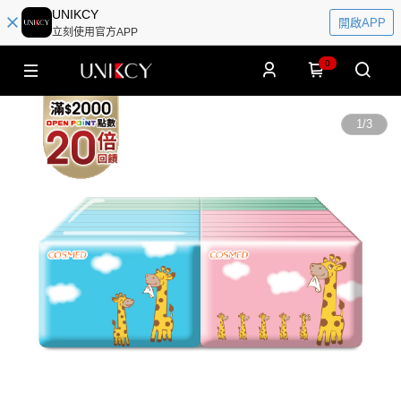
UNIKCY
開啟APP
立刻使用官方APP
0
1
/
3