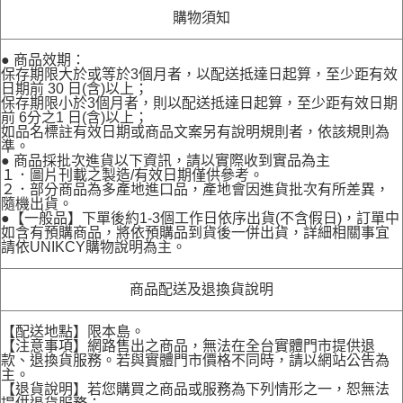
購物須知
● 商品效期：
保存期限大於或等於3個月者，以配送抵達日起算，至少距有效
日期前 30 日(含)以上；
保存期限小於3個月者，則以配送抵達日起算，至少距有效日期
前 6分之1 日(含)以上；
如品名標註有效日期或商品文案另有說明規則者，依該規則為
準。
● 商品採批次進貨以下資訊，請以實際收到實品為主
１．圖片刊載之製造/有效日期僅供參考。
２．部分商品為多產地進口品，產地會因進貨批次有所差異，
隨機出貨。
●【一般品】下單後約1-3個工作日依序出貨(不含假日)，訂單中
如含有預購商品，將依預購品到貨後一併出貨，詳細相關事宜
請依UNIKCY購物說明為主。
商品配送及退換貨說明
【配送地點】限本島。
【注意事項】網路售出之商品，無法在全台實體門市提供退
款、退換貨服務。若與實體門市價格不同時，請以網站公告為
主。
【退貨說明】若您購買之商品或服務為下列情形之一，恕無法