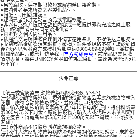
提供退貨服務：
●易於腐敗、保存期限較短或解約時即將逾期。
●依消費者要求所為之客製化給付。
●報紙、期刊或雜誌。
●經消費者拆封之影音商品或電腦軟體。
●非以有形媒介提供之數位內容或一經提供即為完成之線上服
務，經消費者事先同意始提供者。
●已拆封之個人衛生用品。
●依通訊交易解除權合理例外情事適用準則，不提供退貨服務。
●收到商品後如發現有瑕疵、破損、缺件或規格不符，請於到貨
後7天內以客服留言或撥打客服專線0800-889-898轉1，並提供
相關商品照片或影片傳至我司
，該商品仍需回收
官方粉絲專頁
請勿丟棄，將由UNIKCY客服單位為您協助，盡速為您辦理退換
貨事宜。
法令宣導
【依農委會防疫局 動物傳染病防治條例 §38-3】
(一)為防治動物傳染病，境外動物或動物產品等應施檢疫物輸入
我國，應符合動物檢疫規定，並依規定申請檢疫。
擅自輸入應施檢疫物者最高可處7年以下有期徒刑，得併科新臺
幣300萬元以下罰金。應施檢疫物之輸入人或代理人未依規定申
請檢疫者，得處新臺幣5萬元以上100萬元以下罰鍰，並得按次
處罰。
(二)境外商品不得隨貨贈送應施檢疫物。
(三)收件人違反動物傳染病防治條例第34條第3項規定，未將郵
遞寄送輸入之應施檢疫物送交輸出入動物檢疫機關銷燬者，處