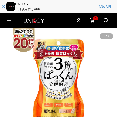
UNIKCY
開啟APP
立刻使用官方APP
0
1
/
3