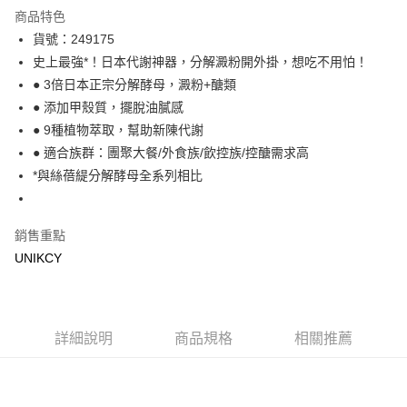
超商取貨付款
商品特色
LINE Pay
貨號：249175
史上最強*！日本代謝神器，分解澱粉開外掛，想吃不用怕！
Apple Pay
● 3倍日本正宗分解酵母，澱粉+醣類
街口支付
● 添加甲殼質，擺脫油膩感
● 9種植物萃取，幫助新陳代謝
悠遊付
● 適合族群：團聚大餐/外食族/飲控族/控醣需求高
Google Pay
*與絲蓓緹分解酵母全系列相比
運送方式
銷售重點
7-11取貨付款［需3-5個工作天不含預購商品］
UNIKCY
每筆NT$70，滿NT$499(含以上)免運費
付款後7-11取貨［需3-5個工作天不含預購商品］
每筆NT$70，滿NT$499(含以上)免運費
詳細說明
商品規格
相關推薦
宅配［需2-3個工作天不含預購商品］
每筆NT$100，滿NT$799(含以上)免運費