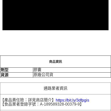
商品資訊
膠囊
劑型
原廠公司貨
貨源
通路業者資訊
【產品責任險：詳見商店簡介】
https://bit.ly/3dfpgis
【食品業者登錄字號：A-189589328-00379-9】