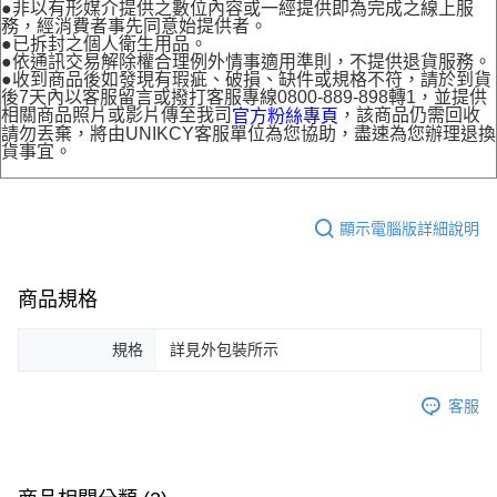
●非以有形媒介提供之數位內容或一經提供即為完成之線上服
務，經消費者事先同意始提供者。
●已拆封之個人衛生用品。
●依通訊交易解除權合理例外情事適用準則，不提供退貨服務。
●收到商品後如發現有瑕疵、破損、缺件或規格不符，請於到貨
後7天內以客服留言或撥打客服專線0800-889-898轉1，並提供
相關商品照片或影片傳至我司
，該商品仍需回收
官方粉絲專頁
請勿丟棄，將由UNIKCY客服單位為您協助，盡速為您辦理退換
貨事宜。
顯示電腦版詳細說明
商品規格
規格
詳見外包裝所示
客服