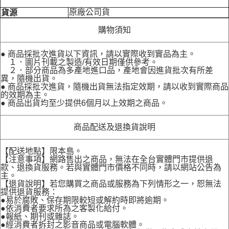
原廠公司貨
貨源
購物須知
● 商品採批次進貨以下資訊，請以實際收到實品為主。
１．圖片刊載之製造/有效日期僅供參考。
２．部分商品為多產地進口品，產地會因進貨批次有所差
異，隨機出貨。
● 商品採批次進貨，隨機出貨無法指定效期，請以收到實際商品
的效期為主。
● 商品出貨均至少提供6個月以上效期之商品。
商品配送及退換貨說明
【配送地點】限本島。
【注意事項】網路售出之商品，無法在全台實體門市提供退
款、退換貨服務。若與實體門市價格不同時，請以網站公告為
主。
【退貨說明】若您購買之商品或服務為下列情形之一，恕無法
提供退貨服務：
●易於腐敗、保存期限較短或解約時即將逾期。
●依消費者要求所為之客製化給付。
●報紙、期刊或雜誌。
●經消費者拆封之影音商品或電腦軟體。