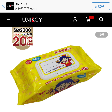
UNIKCY
開啟APP
立刻使用官方APP
0
1
/
6