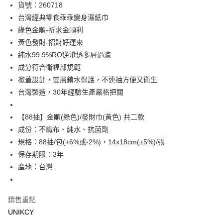
LINE Pay
貨號：260718
台灣經典零食乖乖變身濕紙巾
Apple Pay
綠色金順-祈求金順利
街口支付
黃色發財-招財好運來
純水99.9%RO逆滲透多層過濾
悠遊付
成分符合衛福部規範
Google Pay
掀蓋設計，雙層鎖水保護，不連抽方便又衛生
台灣製造，30年經驗生產嚴格把關
運送方式
7-11取貨付款［需3-5個工作天不含預購商品］
【88抽】金順(綠色)/發財巾(黃色) 共二款
成份：不織布、純水、抗菌劑
每筆NT$70，滿NT$499(含以上)免運費
規格：88抽/包(+6%或-2%)，14x18cm(±5%)/張
付款後7-11取貨［需3-5個工作天不含預購商品］
保存期限：3年
每筆NT$70，滿NT$499(含以上)免運費
產地：台灣
宅配［需2-3個工作天不含預購商品］
每筆NT$100，滿NT$799(含以上)免運費
銷售重點
UNIKCY