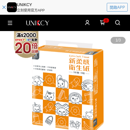
UNIKCY
開啟APP
立刻使用官方APP
0
1
/
3