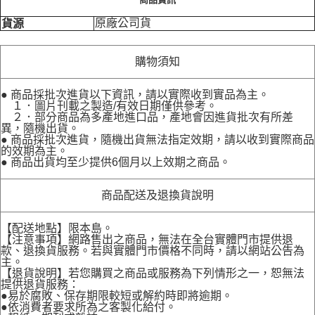
原廠公司貨
貨源
購物須知
● 商品採批次進貨以下資訊，請以實際收到實品為主。
１．圖片刊載之製造/有效日期僅供參考。
２．部分商品為多產地進口品，產地會因進貨批次有所差
異，隨機出貨。
● 商品採批次進貨，隨機出貨無法指定效期，請以收到實際商品
的效期為主。
● 商品出貨均至少提供6個月以上效期之商品。
商品配送及退換貨說明
【配送地點】限本島。
【注意事項】網路售出之商品，無法在全台實體門市提供退
款、退換貨服務。若與實體門市價格不同時，請以網站公告為
主。
【退貨說明】若您購買之商品或服務為下列情形之一，恕無法
提供退貨服務：
●易於腐敗、保存期限較短或解約時即將逾期。
●依消費者要求所為之客製化給付。