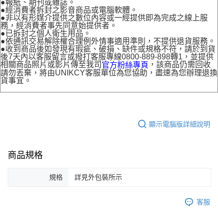
●報紙、期刊或雜誌。
●經消費者拆封之影音商品或電腦軟體。
●非以有形媒介提供之數位內容或一經提供即為完成之線上服
務，經消費者事先同意始提供者。
●已拆封之個人衛生用品。
●依通訊交易解除權合理例外情事適用準則，不提供退貨服務。
●收到商品後如發現有瑕疵、破損、缺件或規格不符，請於到貨
後7天內以客服留言或撥打客服專線0800-889-898轉1，並提供
相關商品照片或影片傳至我司
，該商品仍需回收
官方粉絲專頁
請勿丟棄，將由UNIKCY客服單位為您協助，盡速為您辦理退換
貨事宜。
顯示電腦版詳細說明
商品規格
規格
詳見外包裝所示
客服