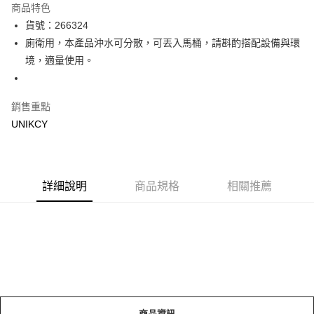
商品特色
Apple Pay
貨號：266324
廁衛用，本產品沖水可分散，可丟入馬桶，請斟酌搭配設備與環
街口支付
境，適量使用。
悠遊付
Google Pay
銷售重點
UNIKCY
運送方式
宅配［需2-3個工作天不含預購商品］
每筆NT$100，滿NT$799(含以上)免運費
詳細說明
商品規格
相關推薦
商品資訊