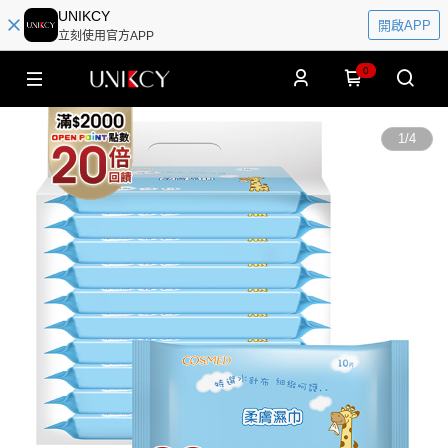
UNIKCY
開啟APP
立刻使用官方APP
0
1
/
4