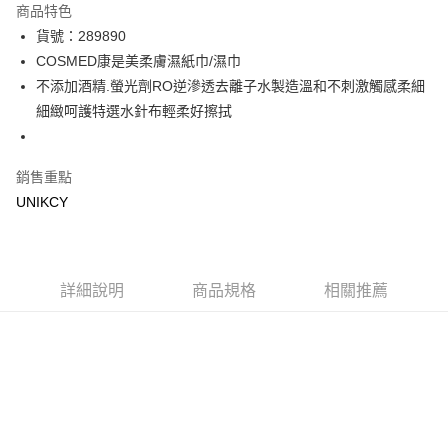
商品特色
Apple Pay
貨號：289890
COSMED康是美柔膚濕紙巾/濕巾
街口支付
不添加酒精.螢光劑RO逆滲透去離子水製造溫和不刺激觸感柔細
悠遊付
細緻呵護特選水針布輕柔好擦拭
Google Pay
銷售重點
運送方式
UNIKCY
宅配［需2-3個工作天不含預購商品］
每筆NT$100，滿NT$799(含以上)免運費
詳細說明
商品規格
相關推薦