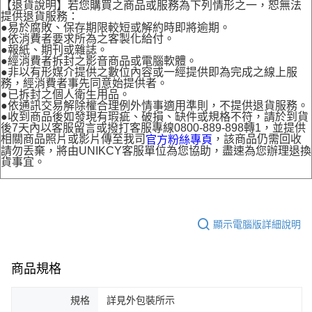
【退貨說明】若您購買之商品或服務為下列情形之一，恕無法
提供退貨服務：
●易於腐敗、保存期限較短或解約時即將逾期。
●依消費者要求所為之客製化給付。
●報紙、期刊或雜誌。
●經消費者拆封之影音商品或電腦軟體。
●非以有形媒介提供之數位內容或一經提供即為完成之線上服
務，經消費者事先同意始提供者。
●已拆封之個人衛生用品。
●依通訊交易解除權合理例外情事適用準則，不提供退貨服務。
●收到商品後如發現有瑕疵、破損、缺件或規格不符，請於到貨
後7天內以客服留言或撥打客服專線0800-889-898轉1，並提供
相關商品照片或影片傳至我司
，該商品仍需回收
官方粉絲專頁
請勿丟棄，將由UNIKCY客服單位為您協助，盡速為您辦理退換
貨事宜。
顯示電腦版詳細說明
商品規格
規格
詳見外包裝所示