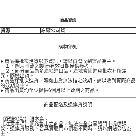
商品資訊
原廠公司貨
貨源
購物須知
● 商品採批次進貨以下資訊，請以實際收到實品為主。
１．圖片刊載之製造/有效日期僅供參考。
２．部分商品為多產地進口品，產地會因進貨批次有所差
異，隨機出貨。
● 商品採批次進貨，隨機出貨無法指定效期，請以收到實際商品
的效期為主。
● 商品出貨均至少提供6個月以上效期之商品。
商品配送及退換貨說明
【配送地點】限本島。
【注意事項】網路售出之商品，無法在全台實體門市提供退
款、退換貨服務。若與實體門市價格不同時，請以網站公告為
主。