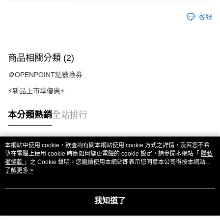
客服
商品相關分類 (2)
🪙OPENPOINT點數換券
⚡新品上市享優惠⚡
本分類熱銷
全站排行
本網站中使用 cookie，欲查詢有關本網站使用 cookie 方式之詳情，及若您不希
熱門標籤
望在電腦上使用 cookie 時應如何變更電腦的 cookie 設定，請參閱本網站「
隱私
權條款
」之 Cookie 聲明。您繼續使用本網站即表示您同意本公司得按本網站使
用條款之 Cookie 聲明使用 cookie。
了解更多 >
我知道了