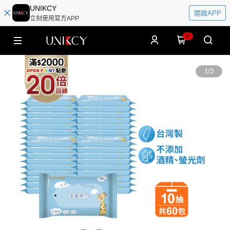
UNIKCY
開啟APP
立刻使用官方APP
0
1
/
3