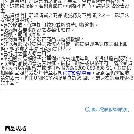
【注意事項】網路售出之商品，無法在全台實體門市提供退
款、退換貨服務。若與實體門市價格不同時，請以網站公告為
主。
【退貨說明】若您購買之商品或服務為下列情形之一，恕無法
提供退貨服務：
●易於腐敗、保存期限較短或解約時即將逾期。
●依消費者要求所為之客製化給付。
●報紙、期刊或雜誌。
●經消費者拆封之影音商品或電腦軟體。
●非以有形媒介提供之數位內容或一經提供即為完成之線上服
務，經消費者事先同意始提供者。
●已拆封之個人衛生用品。
●依通訊交易解除權合理例外情事適用準則，不提供退貨服務。
●收到商品後如發現有瑕疵、破損、缺件或規格不符，請於到貨
後7天內以客服留言或撥打客服專線0800-889-898轉1，並提供
相關商品照片或影片傳至我司
，該商品仍需回收
官方粉絲專頁
請勿丟棄，將由UNIKCY客服單位為您協助，盡速為您辦理退換
貨事宜。
顯示電腦版詳細說明
商品規格