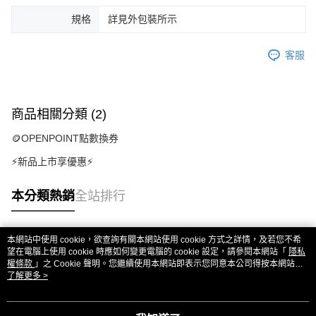
規格
詳見外包裝所示
客服
商品相關分類 (2)
🪙OPENPOINT點數換券
⚡新品上市享優惠⚡
本分類熱銷
全站排行
本網站中使用 cookie，欲查詢有關本網站使用 cookie 方式之詳情，及若您不希
熱門標籤
望在電腦上使用 cookie 時應如何變更電腦的 cookie 設定，請參閱本網站「
隱私
權條款
」之 Cookie 聲明。您繼續使用本網站即表示您同意本公司得按本網站使
用條款之 Cookie 聲明使用 cookie。
了解更多 >