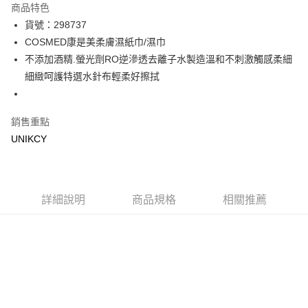
商品特色
Apple Pay
貨號：298737
COSMED康是美柔膚濕紙巾/濕巾
街口支付
不添加酒精.螢光劑RO逆滲透去離子水製造溫和不刺激觸感柔細
悠遊付
細緻呵護特選水針布輕柔好擦拭
Google Pay
銷售重點
運送方式
UNIKCY
宅配［需2-3個工作天不含預購商品］
每筆NT$100，滿NT$799(含以上)免運費
詳細說明
商品規格
相關推薦