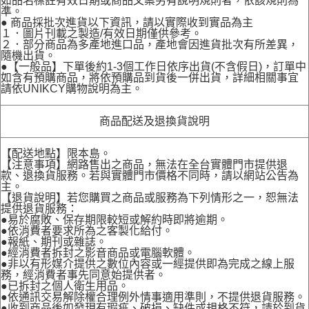
如品名標註有效日期或商品文案另有說明規則者，依該規則為
準。
● 商品採批次進貨以下資訊，請以實際收到實品為主
１．圖片刊載之製造/有效日期僅供參考。
２．部分商品為多產地進口品，產地會因進貨批次有所差異，
隨機出貨。
●【一般品】下單後約1-3個工作日依序出貨(不含假日)，訂單中
如含有預購商品，將依預購品到貨後一併出貨，詳細相關事宜
請依UNIKCY購物說明為主。
商品配送及退換貨說明
【配送地點】限本島。
【注意事項】網路售出之商品，無法在全台實體門市提供退
款、退換貨服務。若與實體門市價格不同時，請以網站公告為
主。
【退貨說明】若您購買之商品或服務為下列情形之一，恕無法
提供退貨服務：
●易於腐敗、保存期限較短或解約時即將逾期。
●依消費者要求所為之客製化給付。
●報紙、期刊或雜誌。
●經消費者拆封之影音商品或電腦軟體。
●非以有形媒介提供之數位內容或一經提供即為完成之線上服
務，經消費者事先同意始提供者。
●已拆封之個人衛生用品。
●依通訊交易解除權合理例外情事適用準則，不提供退貨服務。
●收到商品後如發現有瑕疵、破損、缺件或規格不符，請於到貨