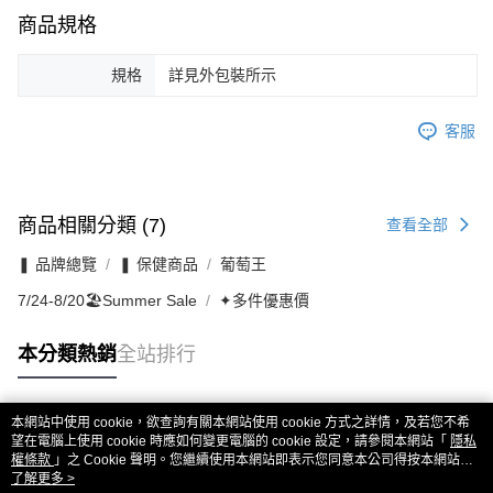
商品規格
規格
詳見外包裝所示
客服
商品相關分類 (7)
查看全部
❚ 品牌總覽
❚ 保健商品
葡萄王
7/24-8/20🏖️Summer Sale
✦多件優惠價
本分類熱銷
全站排行
本網站中使用 cookie，欲查詢有關本網站使用 cookie 方式之詳情，及若您不希
熱門標籤
望在電腦上使用 cookie 時應如何變更電腦的 cookie 設定，請參閱本網站「
隱私
權條款
」之 Cookie 聲明。您繼續使用本網站即表示您同意本公司得按本網站使
用條款之 Cookie 聲明使用 cookie。
了解更多 >