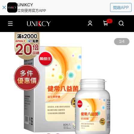
UNIKCY
開啟APP
立刻使用官方APP
0
1
/
4