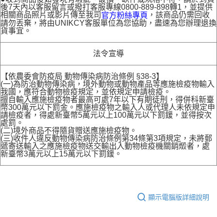
後7天內以客服留言或撥打客服專線0800-889-898轉1，並提供
相關商品照片或影片傳至我司
，該商品仍需回收
官方粉絲專頁
請勿丟棄，將由UNIKCY客服單位為您協助，盡速為您辦理退換
貨事宜。
法令宣導
【依農委會防疫局 動物傳染病防治條例 §38-3】
(一)為防治動物傳染病，境外動物或動物產品等應施檢疫物輸入
我國，應符合動物檢疫規定，並依規定申請檢疫。
擅自輸入應施檢疫物者最高可處7年以下有期徒刑，得併科新臺
幣300萬元以下罰金。應施檢疫物之輸入人或代理人未依規定申
請檢疫者，得處新臺幣5萬元以上100萬元以下罰鍰，並得按次
處罰。
(二)境外商品不得隨貨贈送應施檢疫物。
(三)收件人違反動物傳染病防治條例第34條第3項規定，未將郵
遞寄送輸入之應施檢疫物送交輸出入動物檢疫機關銷燬者，處
新臺幣3萬元以上15萬元以下罰鍰。
顯示電腦版詳細說明