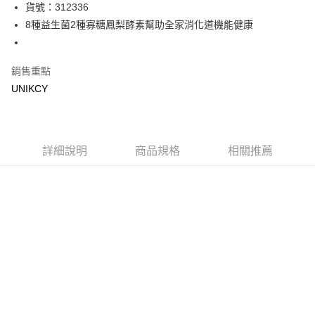
LINE Pay
貨號：312336
8種益生菌2種寡糖鳳梨酵素幫助全家消化道機能健康
Apple Pay
街口支付
銷售重點
悠遊付
UNIKCY
Google Pay
運送方式
詳細說明
商品規格
相關推薦
7-11取貨付款［需3-5個工作天不含預購商品］
每筆NT$70，滿NT$499(含以上)免運費
付款後7-11取貨［需3-5個工作天不含預購商品］
每筆NT$70，滿NT$499(含以上)免運費
宅配［需2-3個工作天不含預購商品］
每筆NT$100，滿NT$799(含以上)免運費