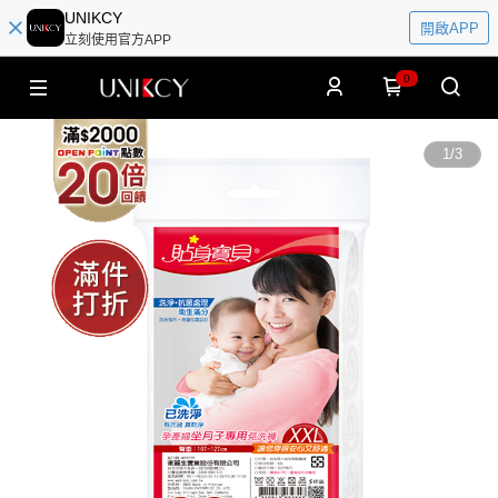
UNIKCY
開啟APP
立刻使用官方APP
0
1
/
3