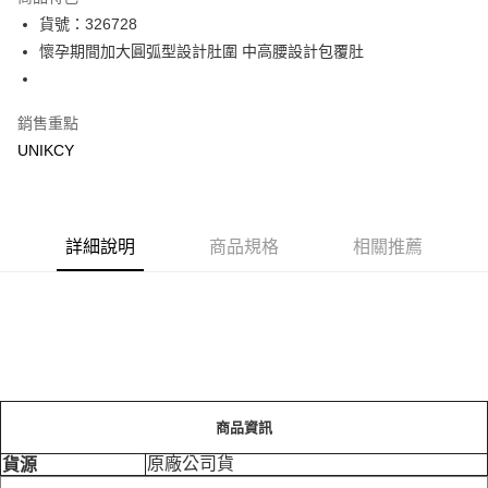
LINE Pay
貨號：326728
懷孕期間加大圓弧型設計肚圍 中高腰設計包覆肚
Apple Pay
街口支付
銷售重點
悠遊付
UNIKCY
Google Pay
運送方式
詳細說明
商品規格
相關推薦
7-11取貨付款［需3-5個工作天不含預購商品］
每筆NT$70，滿NT$499(含以上)免運費
付款後7-11取貨［需3-5個工作天不含預購商品］
每筆NT$70，滿NT$499(含以上)免運費
宅配［需2-3個工作天不含預購商品］
商品資訊
每筆NT$100，滿NT$799(含以上)免運費
原廠公司貨
貨源