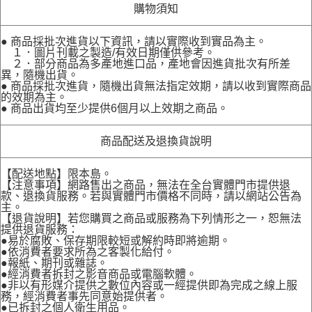
購物須知
● 商品採批次進貨以下資訊，請以實際收到實品為主。
１．圖片刊載之製造/有效日期僅供參考。
２．部分商品為多產地進口品，產地會因進貨批次有所差
異，隨機出貨。
● 商品採批次進貨，隨機出貨無法指定效期，請以收到實際商品
的效期為主。
● 商品出貨均至少提供6個月以上效期之商品。
商品配送及退換貨說明
【配送地點】限本島。
【注意事項】網路售出之商品，無法在全台實體門市提供退
款、退換貨服務。若與實體門市價格不同時，請以網站公告為
主。
【退貨說明】若您購買之商品或服務為下列情形之一，恕無法
提供退貨服務：
●易於腐敗、保存期限較短或解約時即將逾期。
●依消費者要求所為之客製化給付。
●報紙、期刊或雜誌。
●經消費者拆封之影音商品或電腦軟體。
●非以有形媒介提供之數位內容或一經提供即為完成之線上服
務，經消費者事先同意始提供者。
●已拆封之個人衛生用品。