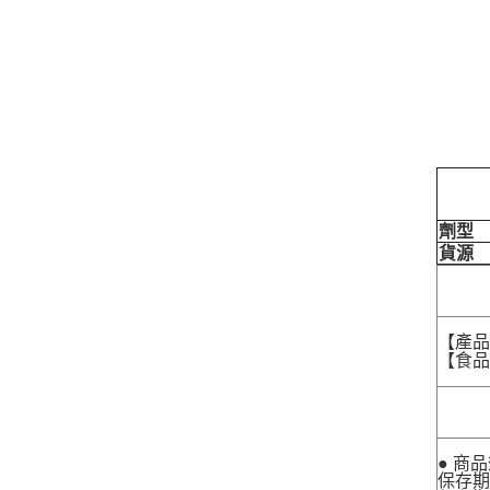
劑型
貨源
【產
【食品業
● 商
保存期