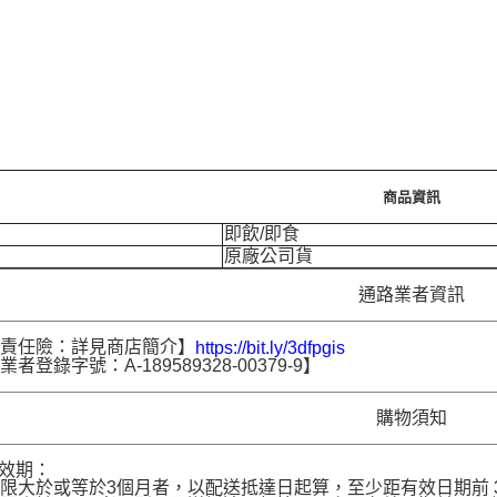
商品資訊
即飲/即食
原廠公司貨
通路業者資訊
品責任險：詳見商店簡介】
https://bit.ly/3dfpgis
者登錄字號：A-189589328-00379-9】
購物須知
品效期：
限大於或等於3個月者，以配送抵達日起算，至少距有效日期前 30