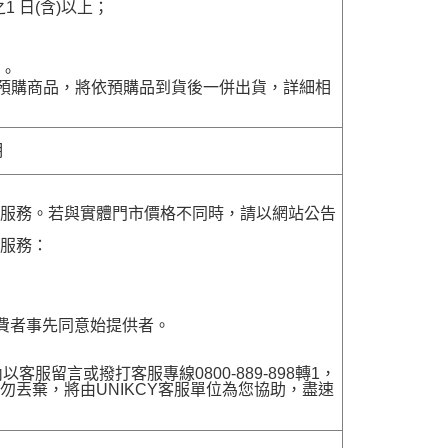
 日(含)以上；
貨。
含有預購商品，將依預購品到貨後一併出貨，詳細相
明
貨服務。若與實體門市價格不同時，請以網站公告
貨服務：
費者事先同意始提供者。
留言或撥打客服專線0800-889-898轉1，
勿丟棄，將由UNIKCY客服單位為您協助，盡速