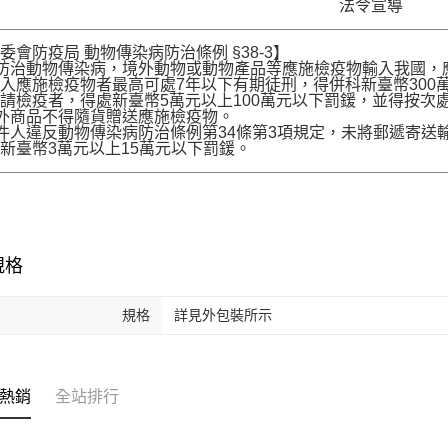
法令宣導
委會防疫局 動物傳染病防治條例 §38-3】
為防治動物傳染病，境外動物或動物產品等應施檢疫物輸入我國
入應施檢疫物者最高可處7年以下有期徒刑，得併科新臺幣300
請檢疫者，得處新臺幣5萬元以上100萬元以下罰鍰，並得按次
境外商品不得隨貨贈送應施檢疫物。
收件人違反動物傳染病防治條例第34條第3項規定，未將郵遞寄
新臺幣3萬元以上15萬元以下罰鍰。
規格
規格
詳見外包裝所示
熱銷
全站排行