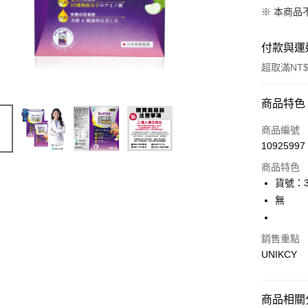
※ 本商品
付款與運
超取滿NT$
付款方式
商品特色
icash Pay
商品編號
10925997
信用卡一
商品特色
超商取貨
貨號：3
無
LINE Pay
Apple Pay
銷售重點
UNIKCY
街口支付
悠遊付
商品相關分
Google Pa