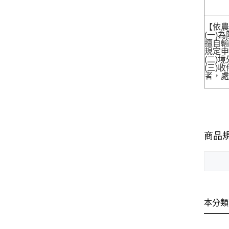
【依農
(一)
擅自輸
規定申
(二)
(三)
者，處
商品
本分類