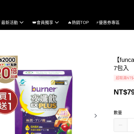
☄最新活動
👑會員獨享
🔥熱銷TOP
⚡優惠券專區
【func
7包入
超取滿NT$
NT$7
數量