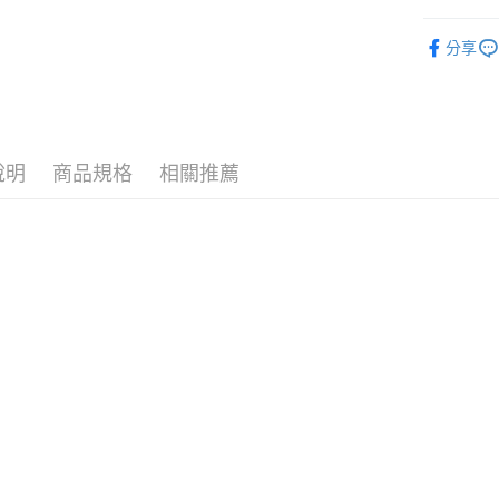
❚ 品牌總
分享
7/24-8/20
運送方式
⚡新品上市
7-11取
❚ 保健商
每筆NT$7
說明
商品規格
相關推薦
❚ 保健商
付款後7-
每筆NT$7
❚ 保健商
宅配［需2
每筆NT$1