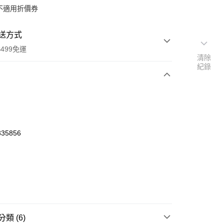
不適用折價券
送方式
499免運
清除
紀錄
次付款
付款
35856
類 (6)
y