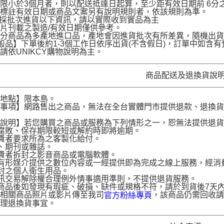
限小於3個月者，則以配送抵達日起算，至少距有效日期前 6分之1
名標註有效日期或商品文案另有說明規則者，依該規則為準。
品採批次進貨以下資訊，請以實際收到實品為主
片刊載之製造/有效日期僅供參考。
部分商品為多產地進口品，產地會因進貨批次有所差異，隨機出
般品】下單後約1-3個工作日依序出貨(不含假日)，訂單中如
請依UNIKCY購物說明為主。
商品配送及退換貨說
送地點】限本島。
意事項】網路售出之商品，無法在全台實體門市提供退款、退換
。
貨說明】若您購買之商品或服務為下列情形之一，恕無法提供退
腐敗、保存期限較短或解約時即將逾期。
費者要求所為之客製化給付。
、期刊或雜誌。
費者拆封之影音商品或電腦軟體。
有形媒介提供之數位內容或一經提供即為完成之線上服務，經消
封之個人衛生用品。
訊交易解除權合理例外情事適用準則，不提供退貨服務。
商品後如發現有瑕疵、破損、缺件或規格不符，請於到貨後7天內以客服
供相關商品照片或影片傳至我司
，該商品仍需回收請
官方粉絲專頁
辦理退換貨事宜。