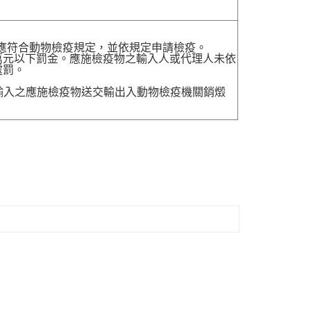
，應符合動物檢疫規定，並依規定申請檢疫。
萬元以下罰金。應施檢疫物之輸入人或代理人未依
處罰。
送輸入之應施檢疫物送交輸出入動物檢疫機關銷燬