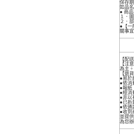
保存期
如品
● 商
１．圖
２．
●【一
關事宜
【配
【注
為主
【退
●易於
●依消
●報紙
●經消
●非以
●已拆
●依通
●收到
並提
為您