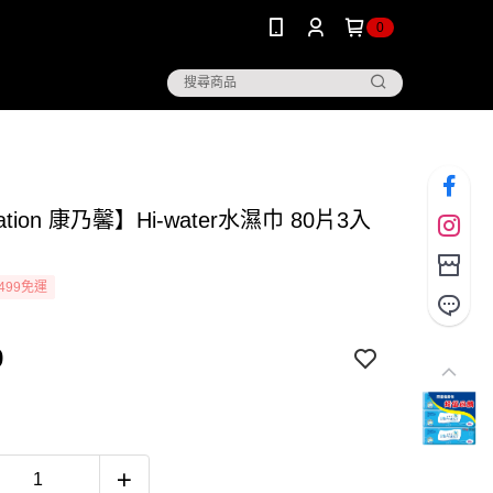
0
ation 康乃馨】Hi-water水濕巾 80片3入
499免運
9