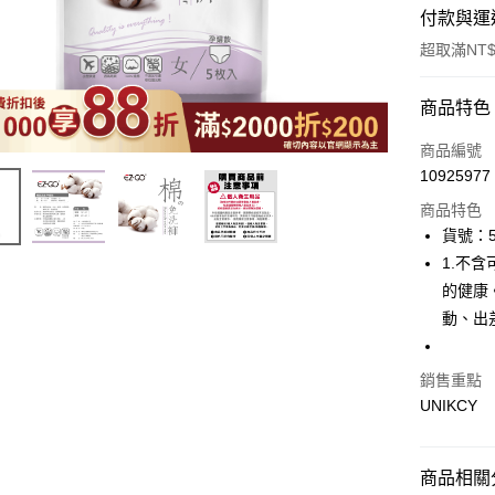
付款與運
超取滿NT$
付款方式
商品特色
icash Pay
商品編號
10925977
信用卡一
商品特色
超商取貨
貨號：5
1.不
LINE Pay
的健康。
Apple Pay
動、出
街口支付
銷售重點
悠遊付
UNIKCY
Google Pa
商品相關分