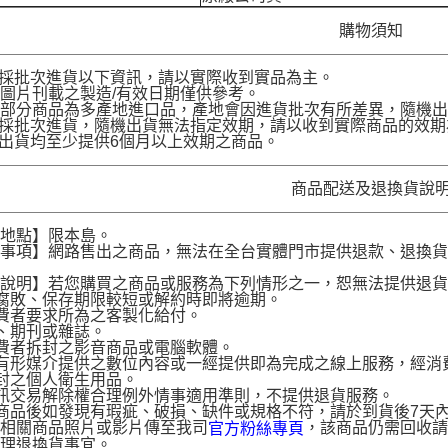
購物須知
品採批次進貨以下資訊，請以實際收到實品為主。
圖片刊載之製造/有效日期僅供參考。
部分商品為多產地進口品，產地會因進貨批次有所差異，隨機出
品採批次進貨，隨機出貨無法指定效期，請以收到實際商品的效期
品出貨均至少提供6個月以上效期之商品。
商品配送及退換貨說
送地點】限本島。
意事項】網路售出之商品，無法在全台實體門市提供退款、退換
。
貨說明】若您購買之商品或服務為下列情形之一，恕無法提供退
腐敗、保存期限較短或解約時即將逾期。
費者要求所為之客製化給付。
、期刊或雜誌。
費者拆封之影音商品或電腦軟體。
有形媒介提供之數位內容或一經提供即為完成之線上服務，經消
封之個人衛生用品。
訊交易解除權合理例外情事適用準則，不提供退貨服務。
商品後如發現有瑕疵、破損、缺件或規格不符，請於到貨後7天內以客服
供相關商品照片或影片傳至我司
，該商品仍需回收請
官方粉絲專頁
辦理退換貨事宜。