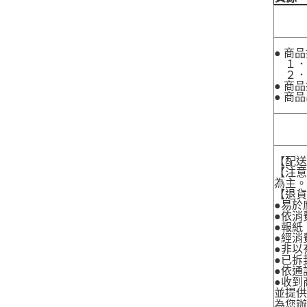
● 商
１．
２．
● 商
● 商
【配
【注
為主
【退
●易於
●依消
●報紙
●經消
●非以
●已拆
●依通
●收到
並提
為您