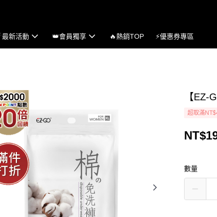
☄最新活動
👑會員獨享
🔥熱銷TOP
⚡優惠券專區
【EZ-
超取滿NT$
NT$1
數量