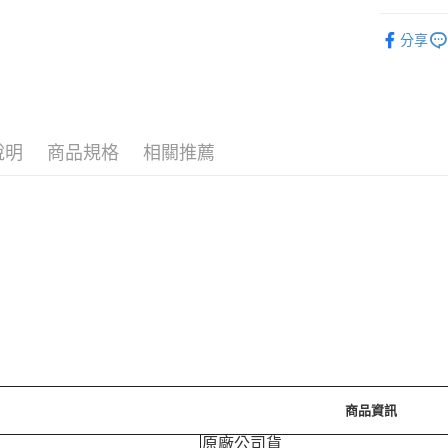
運送方式
7/24-8/20
分享
7-11取
🪙OPEN
每筆NT$7
⚡新品上市
付款後7-
每筆NT$7
說明
商品規格
相關推薦
宅配［需2
每筆NT$1
商品資訊
原廠公司貨