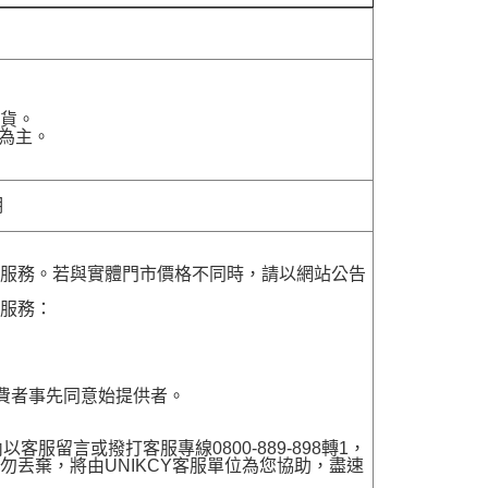
貨。
為主。
明
貨服務。若與實體門市價格不同時，請以網站公告
貨服務：
費者事先同意始提供者。
留言或撥打客服專線0800-889-898轉1，
勿丟棄，將由UNIKCY客服單位為您協助，盡速