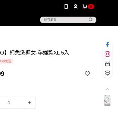
0
GO】棉免洗褲女-孕婦款XL 5入
499免運
99