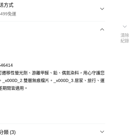
送方式
499免運
清除
紀錄
次付款
付款
46414
含可遷移性螢光劑、游離甲醛、鉛、偶氮染料，用心守護您
_x000D_2.雙層無痕檔片。_x000D_3.居家、旅行、運
差期間皆適用。
y
類 (3)