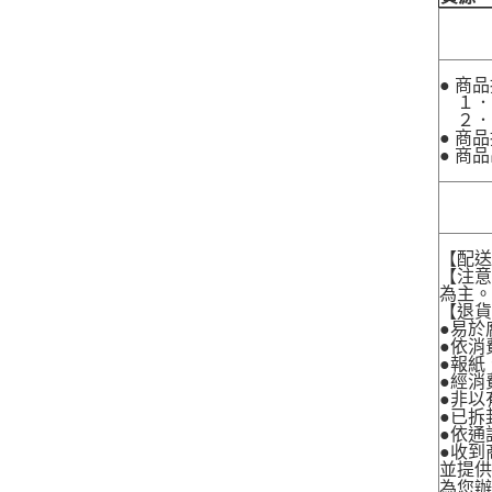
● 商
１．
２．
● 商
● 商
【配
【注
為主
【退
●易於
●依消
●報紙
●經消
●非以
●已拆
●依通
●收到
並提
為您