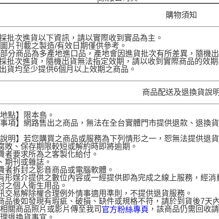
購物須知
品採批次進貨以下資訊，請以實際收到實品為主。
圖片刊載之製造/有效日期僅供參考。
部分商品為多產地進口品，產地會因進貨批次有所差異，隨機出
品採批次進貨，隨機出貨無法指定效期，請以收到實際商品的效期
品出貨均至少提供6個月以上效期之商品。
商品配送及退換貨說
送地點】限本島。
意事項】網路售出之商品，無法在全台實體門市提供退款、退換
。
貨說明】若您購買之商品或服務為下列情形之一，恕無法提供退
腐敗、保存期限較短或解約時即將逾期。
費者要求所為之客製化給付。
、期刊或雜誌。
費者拆封之影音商品或電腦軟體。
有形媒介提供之數位內容或一經提供即為完成之線上服務，經消
封之個人衛生用品。
訊交易解除權合理例外情事適用準則，不提供退貨服務。
商品後如發現有瑕疵、破損、缺件或規格不符，請於到貨後7天內以客服
供相關商品照片或影片傳至我司
，該商品仍需回收請
官方粉絲專頁
辦理退換貨事宜。