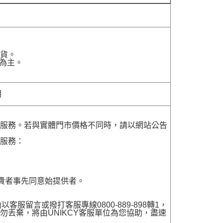
貨。
為主。
明
貨服務。若與實體門市價格不同時，請以網站公告
貨服務：
費者事先同意始提供者。
留言或撥打客服專線0800-889-898轉1，
勿丟棄，將由UNIKCY客服單位為您協助，盡速