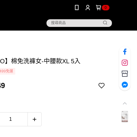
0
GO】棉免洗褲女-中腰款XL 5入
499免運
49