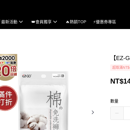
☄最新活動
👑會員獨享
🔥熱銷TOP
⚡優惠券專區
【EZ-
超取滿NT$
NT$1
數量