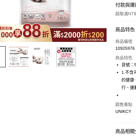
付款與運
超取滿NT$
付款方式
商品特色
icash Pay
商品編號
10925976
信用卡一
商品特色
超商取貨
貨號：5
1.不
LINE Pay
的健康。
Apple Pay
行、運
街口支付
銷售重點
悠遊付
UNIKCY
Google Pa
商品相關分