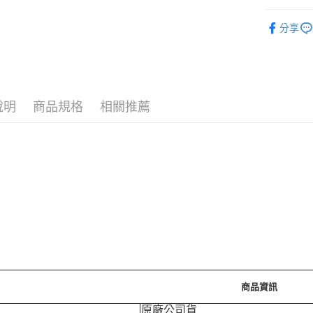
運送方式
7/24-8/20
分享
7-11取
🪙OPEN
每筆NT$7
⚡新品上市
付款後7-
每筆NT$7
說明
商品規格
相關推薦
宅配［需2
每筆NT$1
商品資訊
原廠公司貨