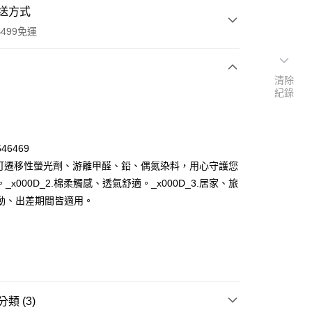
送方式
499免運
清除
紀錄
次付款
付款
46469
含可遷移性螢光劑、游離甲醛、鉛、偶氮染料，用心守護您
_x000D_2.棉柔觸感、透氣舒適。_x000D_3.居家、旅
動、出差期間皆適用。
y
類 (3)