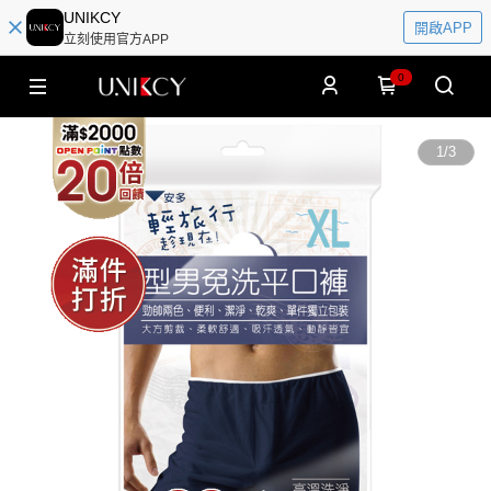
UNIKCY
開啟APP
立刻使用官方APP
0
1
/
3