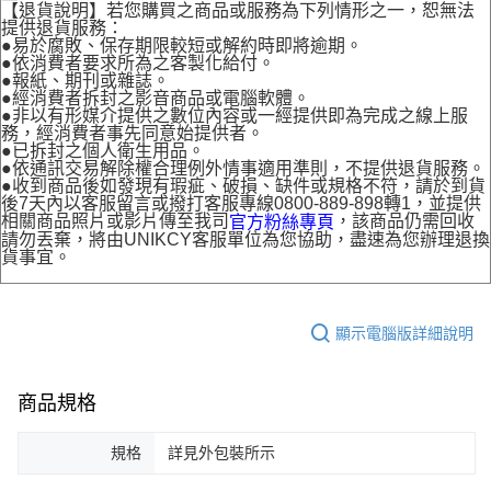
【退貨說明】若您購買之商品或服務為下列情形之一，恕無法
提供退貨服務：
●易於腐敗、保存期限較短或解約時即將逾期。
●依消費者要求所為之客製化給付。
●報紙、期刊或雜誌。
●經消費者拆封之影音商品或電腦軟體。
●非以有形媒介提供之數位內容或一經提供即為完成之線上服
務，經消費者事先同意始提供者。
●已拆封之個人衛生用品。
●依通訊交易解除權合理例外情事適用準則，不提供退貨服務。
●收到商品後如發現有瑕疵、破損、缺件或規格不符，請於到貨
後7天內以客服留言或撥打客服專線0800-889-898轉1，並提供
相關商品照片或影片傳至我司
，該商品仍需回收
官方粉絲專頁
請勿丟棄，將由UNIKCY客服單位為您協助，盡速為您辦理退換
貨事宜。
顯示電腦版詳細說明
商品規格
規格
詳見外包裝所示