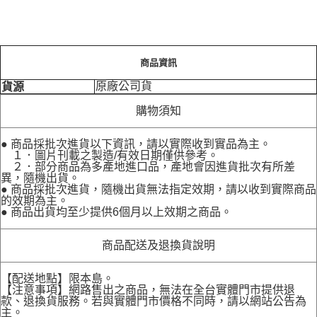
商品資訊
原廠公司貨
貨源
購物須知
● 商品採批次進貨以下資訊，請以實際收到實品為主。
１．圖片刊載之製造/有效日期僅供參考。
２．部分商品為多產地進口品，產地會因進貨批次有所差
異，隨機出貨。
● 商品採批次進貨，隨機出貨無法指定效期，請以收到實際商品
的效期為主。
● 商品出貨均至少提供6個月以上效期之商品。
商品配送及退換貨說明
【配送地點】限本島。
【注意事項】網路售出之商品，無法在全台實體門市提供退
款、退換貨服務。若與實體門市價格不同時，請以網站公告為
主。