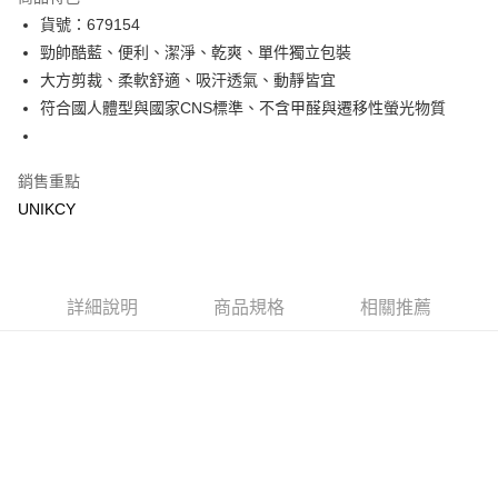
LINE Pay
貨號：679154
勁帥酷藍、便利、潔淨、乾爽、單件獨立包裝
Apple Pay
大方剪裁、柔軟舒適、吸汗透氣、動靜皆宜
街口支付
符合國人體型與國家CNS標準、不含甲醛與遷移性螢光物質
悠遊付
銷售重點
Google Pay
UNIKCY
運送方式
7-11取貨付款［需3-5個工作天不含預購商品］
每筆NT$70，滿NT$499(含以上)免運費
詳細說明
商品規格
相關推薦
付款後7-11取貨［需3-5個工作天不含預購商品］
每筆NT$70，滿NT$499(含以上)免運費
宅配［需2-3個工作天不含預購商品］
每筆NT$100，滿NT$799(含以上)免運費