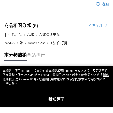
客服
商品相關分類 (5)
查看全部
❚ 生活用品
品牌
ANDOU 安多
7/24-8/20🏖️Summer Sale
✦滿件打折
本分類熱銷
全站排行
本網站中使用 cookie，欲查詢有關本網站使用 cookie 方式之詳情，及若您不希
熱門標籤
望在電腦上使用 cookie 時應如何變更電腦的 cookie 設定，請參閱本網站「
隱私
權條款
」之 Cookie 聲明。您繼續使用本網站即表示您同意本公司得按本網站使
用條款之 Cookie 聲明使用 cookie。
了解更多 >
我知道了