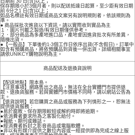
日期前 30 日(含)以上；
保存期限小於3個月者，則以配送抵達日起算，至少距有效日期
前 6分之1 日(含)以上；
如品名標註有效日期或商品文案另有說明規則者，依該規則為
準。
● 商品採批次進貨以下資訊，請以實際收到實品為主
１．圖片刊載之製造/有效日期僅供參考。
２．部分商品為多產地進口品，產地會因進貨批次有所差異，
隨機出貨。
●【一般品】下單後約1-3個工作日依序出貨(不含假日)，訂單中
如含有預購商品，將依預購品到貨後一併出貨，詳細相關事宜
請依UNIKCY購物說明為主。
商品配送及退換貨說明
【配送地點】限本島。
【注意事項】網路售出之商品，無法在全台實體門市提供退
款、退換貨服務。若與實體門市價格不同時，請以網站公告為
主。
【退貨說明】若您購買之商品或服務為下列情形之一，恕無法
提供退貨服務：
●易於腐敗、保存期限較短或解約時即將逾期。
●依消費者要求所為之客製化給付。
●報紙、期刊或雜誌。
●經消費者拆封之影音商品或電腦軟體。
●非以有形媒介提供之數位內容或一經提供即為完成之線上服