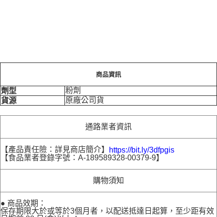
商品資訊
粉劑
劑型
原廠公司貨
貨源
通路業者資訊
【產品責任險：詳見商店簡介】
https://bit.ly/3dfpgis
【食品業者登錄字號：A-189589328-00379-9】
購物須知
● 商品效期：
保存期限大於或等於3個月者，以配送抵達日起算，至少距有效