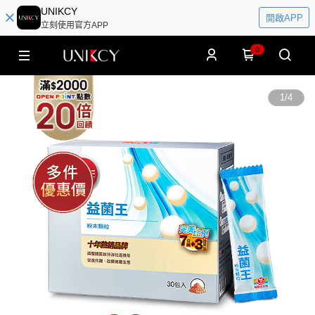
UNIKCY
開啟APP
立刻使用官方APP
0
1
/
4