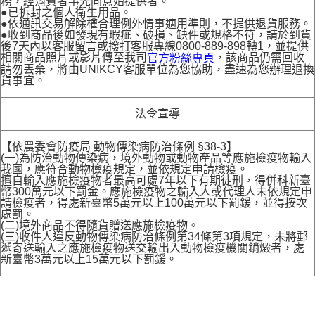
務，經消費者事先同意始提供者。
●已拆封之個人衛生用品。
●依通訊交易解除權合理例外情事適用準則，不提供退貨服務。
●收到商品後如發現有瑕疵、破損、缺件或規格不符，請於到貨
後7天內以客服留言或撥打客服專線0800-889-898轉1，並提供
相關商品照片或影片傳至我司
，該商品仍需回收
官方粉絲專頁
請勿丟棄，將由UNIKCY客服單位為您協助，盡速為您辦理退換
貨事宜。
法令宣導
【依農委會防疫局 動物傳染病防治條例 §38-3】
(一)為防治動物傳染病，境外動物或動物產品等應施檢疫物輸入
我國，應符合動物檢疫規定，並依規定申請檢疫。
擅自輸入應施檢疫物者最高可處7年以下有期徒刑，得併科新臺
幣300萬元以下罰金。應施檢疫物之輸入人或代理人未依規定申
請檢疫者，得處新臺幣5萬元以上100萬元以下罰鍰，並得按次
處罰。
(二)境外商品不得隨貨贈送應施檢疫物。
(三)收件人違反動物傳染病防治條例第34條第3項規定，未將郵
遞寄送輸入之應施檢疫物送交輸出入動物檢疫機關銷燬者，處
新臺幣3萬元以上15萬元以下罰鍰。