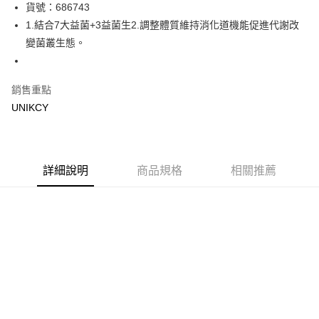
LINE Pay
貨號：686743
1.結合7大益菌+3益菌生2.調整體質維持消化道機能促進代謝改
Apple Pay
變菌叢生態。
街口支付
悠遊付
銷售重點
UNIKCY
Google Pay
運送方式
7-11取貨付款［需3-5個工作天不含預購商品］
詳細說明
商品規格
相關推薦
每筆NT$70，滿NT$499(含以上)免運費
付款後7-11取貨［需3-5個工作天不含預購商品］
每筆NT$70，滿NT$499(含以上)免運費
宅配［需2-3個工作天不含預購商品］
每筆NT$100，滿NT$799(含以上)免運費