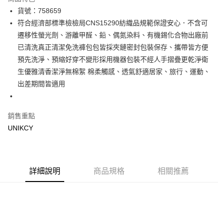
LINE Pay
貨號：758659
符合經濟部標準檢檢局CNS15290紡織品規範保證安心．不含可
Apple Pay
遷移性螢光劑、游離甲醛、鉛、偶氮染料、有機錫化合物出廠前
街口支付
已清洗真正清潔免洗褲包包皆採夾鏈密封包裝保存、攜帶皆方便
預先洗淨、預縮好穿不變形採用機器包裝不經人手摺疊更乾淨衛
悠遊付
生優雅清香潔淨無棉絮 棉柔觸感、透氣舒適居家、旅行、運動、
Google Pay
出差期間皆適用
運送方式
銷售重點
7-11取貨付款［需3-5個工作天不含預購商品］
UNIKCY
每筆NT$70，滿NT$499(含以上)免運費
付款後7-11取貨［需3-5個工作天不含預購商品］
每筆NT$70，滿NT$499(含以上)免運費
詳細說明
商品規格
相關推薦
宅配［需2-3個工作天不含預購商品］
每筆NT$100，滿NT$799(含以上)免運費