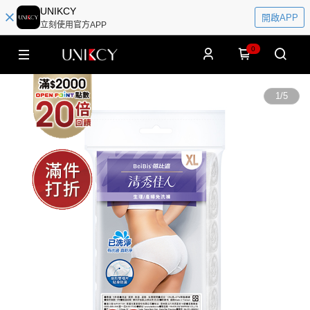
UNIKCY
開啟APP
立刻使用官方APP
0
1
/
5