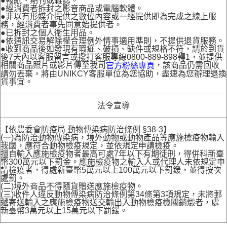
●報紙、期刊或雜誌。
●經消費者拆封之影音商品或電腦軟體。
●非以有形媒介提供之數位內容或一經提供即為完成之線上服
務，經消費者事先同意始提供者。
●已拆封之個人衛生用品。
●依通訊交易解除權合理例外情事適用準則，不提供退貨服務。
●收到商品後如發現有瑕疵、破損、缺件或規格不符，請於到貨
後7天內以客服留言或撥打客服專線0800-889-898轉1，並提供
相關商品照片或影片傳至我司
，該商品仍需回收
官方粉絲專頁
請勿丟棄，將由UNIKCY客服單位為您協助，盡速為您辦理退換
貨事宜。
法令宣導
【依農委會防疫局 動物傳染病防治條例 §38-3】
(一)為防治動物傳染病，境外動物或動物產品等應施檢疫物輸入
我國，應符合動物檢疫規定，並依規定申請檢疫。
擅自輸入應施檢疫物者最高可處7年以下有期徒刑，得併科新臺
幣300萬元以下罰金。應施檢疫物之輸入人或代理人未依規定申
請檢疫者，得處新臺幣5萬元以上100萬元以下罰鍰，並得按次
處罰。
(二)境外商品不得隨貨贈送應施檢疫物。
(三)收件人違反動物傳染病防治條例第34條第3項規定，未將郵
遞寄送輸入之應施檢疫物送交輸出入動物檢疫機關銷燬者，處
新臺幣3萬元以上15萬元以下罰鍰。