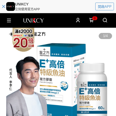
UNIKCY
開啟APP
立刻使用官方APP
0
1
/
4