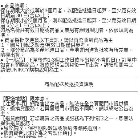
● 商品效期：
保存期限大於或等於3個月者，以配送抵達日起算，至少距有效
日期前 30 日(含)以上；
保存期限小於3個月者，則以配送抵達日起算，至少距有效日期
前 6分之1 日(含)以上；
如品名標註有效日期或商品文案另有說明規則者，依該規則為
準。
● 商品採批次進貨以下資訊，請以實際收到實品為主
１．圖片刊載之製造/有效日期僅供參考。
２．部分商品為多產地進口品，產地會因進貨批次有所差異，
隨機出貨。
●【一般品】下單後約1-3個工作日依序出貨(不含假日)，訂單中
如含有預購商品，將依預購品到貨後一併出貨，詳細相關事宜
請依UNIKCY購物說明為主。
商品配送及退換貨說明
【配送地點】限本島。
【注意事項】網路售出之商品，無法在全台實體門市提供退
款、退換貨服務。若與實體門市價格不同時，請以網站公告為
主。
【退貨說明】若您購買之商品或服務為下列情形之一，恕無法
提供退貨服務：
●易於腐敗、保存期限較短或解約時即將逾期。
●依消費者要求所為之客製化給付。