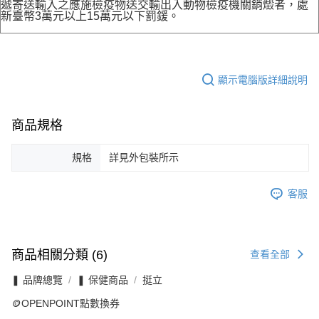
遞寄送輸入之應施檢疫物送交輸出入動物檢疫機關銷燬者，處
新臺幣3萬元以上15萬元以下罰鍰。
顯示電腦版詳細說明
商品規格
規格
詳見外包裝所示
客服
商品相關分類 (6)
查看全部
❚ 品牌總覽
❚ 保健商品
挺立
🪙OPENPOINT點數換券