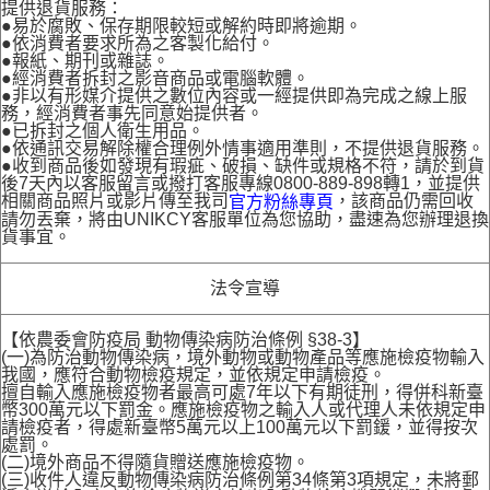
提供退貨服務：
●易於腐敗、保存期限較短或解約時即將逾期。
●依消費者要求所為之客製化給付。
●報紙、期刊或雜誌。
●經消費者拆封之影音商品或電腦軟體。
●非以有形媒介提供之數位內容或一經提供即為完成之線上服
務，經消費者事先同意始提供者。
●已拆封之個人衛生用品。
●依通訊交易解除權合理例外情事適用準則，不提供退貨服務。
●收到商品後如發現有瑕疵、破損、缺件或規格不符，請於到貨
後7天內以客服留言或撥打客服專線0800-889-898轉1，並提供
相關商品照片或影片傳至我司
，該商品仍需回收
官方粉絲專頁
請勿丟棄，將由UNIKCY客服單位為您協助，盡速為您辦理退換
貨事宜。
法令宣導
【依農委會防疫局 動物傳染病防治條例 §38-3】
(一)為防治動物傳染病，境外動物或動物產品等應施檢疫物輸入
我國，應符合動物檢疫規定，並依規定申請檢疫。
擅自輸入應施檢疫物者最高可處7年以下有期徒刑，得併科新臺
幣300萬元以下罰金。應施檢疫物之輸入人或代理人未依規定申
請檢疫者，得處新臺幣5萬元以上100萬元以下罰鍰，並得按次
處罰。
(二)境外商品不得隨貨贈送應施檢疫物。
(三)收件人違反動物傳染病防治條例第34條第3項規定，未將郵