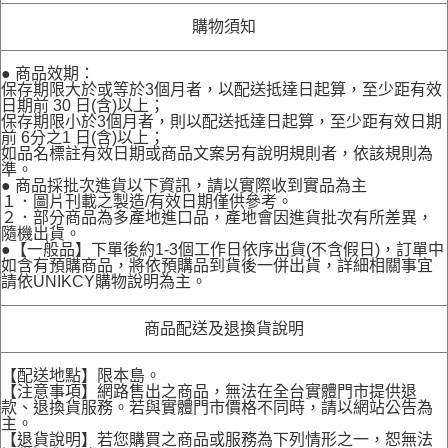
購物須知
● 商品效期：
保存期限大於或等於3個月者，以配送抵達日起算，至少距有效
日期前 30 日(含)以上；
保存期限小於3個月者，則以配送抵達日起算，至少距有效日期
前 6分之1 日(含)以上；
如品名標註有效日期或商品文案另有說明規則者，依該規則為
準。
● 商品採批次進貨以下資訊，請以實際收到實品為主
１．圖片刊載之製造/有效日期僅供參考。
２．部分商品為多產地進口品，產地會因進貨批次有所差異，
隨機出貨。
●【一般品】下單後約1-3個工作日依序出貨(不含假日)，訂單中
如含有預購商品，將依預購品到貨後一併出貨，詳細相關事宜
請依UNIKCY購物說明為主。
商品配送及退換貨說明
【配送地點】限本島。
【注意事項】網路售出之商品，無法在全台實體門市提供退
款、退換貨服務。若與實體門市價格不同時，請以網站公告為
主。
【退貨說明】若您購買之商品或服務為下列情形之一，恕無法