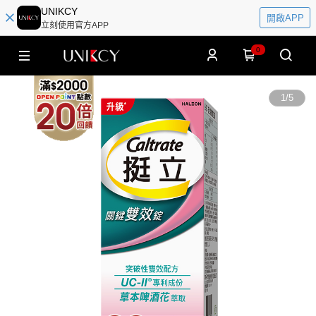
UNIKCY
開啟APP
立刻使用官方APP
0
1
/
5