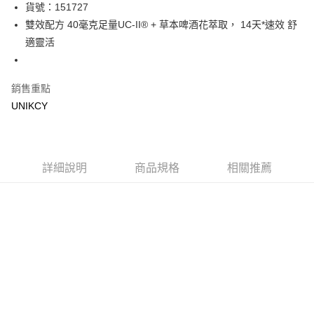
LINE Pay
貨號：151727
雙效配方 40毫克足量UC-II® + 草本啤酒花萃取， 14天*速效 舒
Apple Pay
適靈活
街口支付
悠遊付
銷售重點
UNIKCY
Google Pay
運送方式
7-11取貨付款［需3-5個工作天不含預購商品］
詳細說明
商品規格
相關推薦
每筆NT$70，滿NT$499(含以上)免運費
付款後7-11取貨［需3-5個工作天不含預購商品］
每筆NT$70，滿NT$499(含以上)免運費
宅配［需2-3個工作天不含預購商品］
每筆NT$100，滿NT$799(含以上)免運費