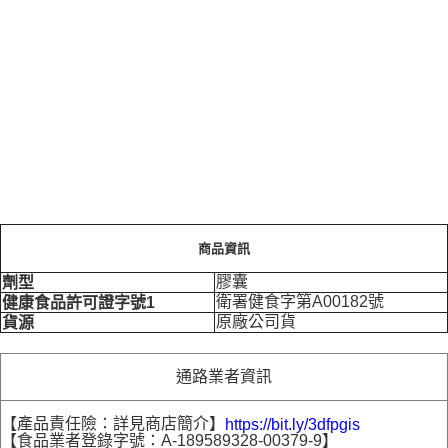
商品資訊
膠囊
劑型
衛署健食字第A00182號
健康食品許可證字號1
原廠公司貨
貨源
通路業者資訊
【產品責任險：詳見商店簡介】
https://bit.ly/3dfpgis
【食品業者登錄字號：A-189589328-00379-9】