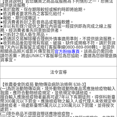
【退貨說明】若您購買之商品或服務為下列情形之一，恕無法
提供退貨服務：
●易於腐敗、保存期限較短或解約時即將逾期。
●依消費者要求所為之客製化給付。
●報紙、期刊或雜誌。
●經消費者拆封之影音商品或電腦軟體。
●非以有形媒介提供之數位內容或一經提供即為完成之線上服
務，經消費者事先同意始提供者。
●已拆封之個人衛生用品。
●依通訊交易解除權合理例外情事適用準則，不提供退貨服務。
●收到商品後如發現有瑕疵、破損、缺件或規格不符，請於到貨
後7天內以客服留言或撥打客服專線0800-889-898轉1，並提供
相關商品照片或影片傳至我司
，該商品仍需回收
官方粉絲專頁
請勿丟棄，將由UNIKCY客服單位為您協助，盡速為您辦理退換
貨事宜。
法令宣導
【依農委會防疫局 動物傳染病防治條例 §38-3】
(一)為防治動物傳染病，境外動物或動物產品等應施檢疫物輸入
我國，應符合動物檢疫規定，並依規定申請檢疫。
擅自輸入應施檢疫物者最高可處7年以下有期徒刑，得併科新臺
幣300萬元以下罰金。應施檢疫物之輸入人或代理人未依規定申
請檢疫者，得處新臺幣5萬元以上100萬元以下罰鍰，並得按次
處罰。
(二)境外商品不得隨貨贈送應施檢疫物。