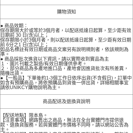
購物須知
● 商品效期：
保存期限大於或等於3個月者，以配送抵達日起算，至少距有效
日期前 30 日(含)以上；
保存期限小於3個月者，則以配送抵達日起算，至少距有效日期
前 6分之1 日(含)以上；
如品名標註有效日期或商品文案另有說明規則者，依該規則為
準。
● 商品採批次進貨以下資訊，請以實際收到實品為主
１．圖片刊載之製造/有效日期僅供參考。
２．部分商品為多產地進口品，產地會因進貨批次有所差異，
隨機出貨。
●【一般品】下單後約1-3個工作日依序出貨(不含假日)，訂單中
如含有預購商品，將依預購品到貨後一併出貨，詳細相關事宜
請依UNIKCY購物說明為主。
商品配送及退換貨說明
【配送地點】限本島。
【注意事項】網路售出之商品，無法在全台實體門市提供退
款、退換貨服務。若與實體門市價格不同時，請以網站公告為
主。