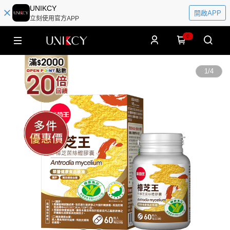
UNIKCY
開啟APP
立刻使用官方APP
0
1
/
4