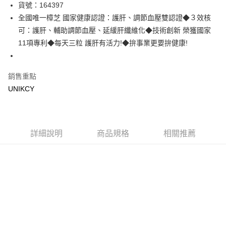
LINE Pay
貨號：164397
全國唯一樟芝 國家健康認證：護肝、調節血壓雙認證◆３效核
Apple Pay
可：護肝、輔助調節血壓、延緩肝纖維化◆技術創新 榮獲國家
街口支付
11項專利◆每天三粒 護肝有活力!◆拚事業更要拚健康!
悠遊付
銷售重點
Google Pay
UNIKCY
運送方式
7-11取貨付款［需3-5個工作天不含預購商品］
每筆NT$70，滿NT$499(含以上)免運費
詳細說明
商品規格
相關推薦
付款後7-11取貨［需3-5個工作天不含預購商品］
每筆NT$70，滿NT$499(含以上)免運費
宅配［需2-3個工作天不含預購商品］
每筆NT$100，滿NT$799(含以上)免運費