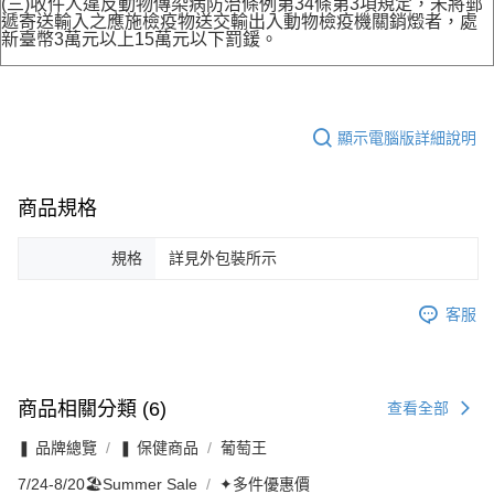
(三)收件人違反動物傳染病防治條例第34條第3項規定，未將郵
遞寄送輸入之應施檢疫物送交輸出入動物檢疫機關銷燬者，處
新臺幣3萬元以上15萬元以下罰鍰。
顯示電腦版詳細說明
商品規格
規格
詳見外包裝所示
客服
商品相關分類 (6)
查看全部
❚ 品牌總覽
❚ 保健商品
葡萄王
7/24-8/20🏖️Summer Sale
✦多件優惠價