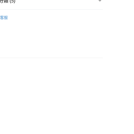
類 (5)
覽
❚ 保健商品
BHK’s
客服
貨付款［需3-5個工作天不含預購商品］
享優惠⚡
0，滿NT$499(含以上)免運費
品
成人保健
11取貨［需3-5個工作天不含預購商品］
品
品牌
BHK’s
0，滿NT$499(含以上)免運費
🏖️Summer Sale
BHK’s/UNIQMAN🔸2件折100
-3個工作天不含預購商品］
00，滿NT$799(含以上)免運費