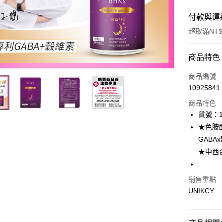
付款與運
超取滿NT$
付款方式
商品特色
icash Pay
商品編號
10925841
信用卡一
商品特色
超商取貨
貨號：1
★色胺
LINE Pay
GAB
Apple Pay
★中西
街口支付
銷售重點
悠遊付
UNIKCY
Google Pa