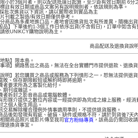
限小於3個月者，則以配送抵達日起算，至少距有效日期前 6分之1
名標註有效日期或商品文案另有說明規則者，依該規則為準。
品採批次進貨以下資訊，請以實際收到實品為主
片刊載之製造/有效日期僅供參考。
部分商品為多產地進口品，產地會因進貨批次有所差異，隨機出
般品】下單後約1-3個工作日依序出貨(不含假日)，訂單中如
請依UNIKCY購物說明為主。
商品配送及退換貨說
送地點】限本島。
意事項】網路售出之商品，無法在全台實體門市提供退款、退換
。
貨說明】若您購買之商品或服務為下列情形之一，恕無法提供退
腐敗、保存期限較短或解約時即將逾期。
費者要求所為之客製化給付。
、期刊或雜誌。
費者拆封之影音商品或電腦軟體。
有形媒介提供之數位內容或一經提供即為完成之線上服務，經消
封之個人衛生用品。
訊交易解除權合理例外情事適用準則，不提供退貨服務。
商品後如發現有瑕疵、破損、缺件或規格不符，請於到貨後7天內以客服
供相關商品照片或影片傳至我司
，該商品仍需回收請
官方粉絲專頁
辦理退換貨事宜。