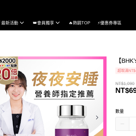
☄最新活動
👑會員獨享
🔥熱銷TOP
⚡優惠券專區
【BHK
超取滿NT$
NT$1,090
NT$6
數量