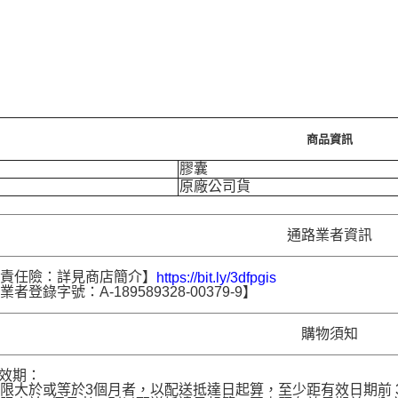
商品資訊
膠囊
原廠公司貨
通路業者資訊
品責任險：詳見商店簡介】
https://bit.ly/3dfpgis
者登錄字號：A-189589328-00379-9】
購物須知
品效期：
限大於或等於3個月者，以配送抵達日起算，至少距有效日期前 30