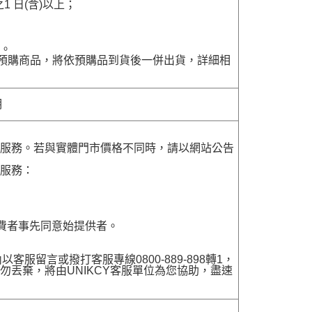
 日(含)以上；
貨。
含有預購商品，將依預購品到貨後一併出貨，詳細相
明
貨服務。若與實體門市價格不同時，請以網站公告
貨服務：
費者事先同意始提供者。
留言或撥打客服專線0800-889-898轉1，
勿丟棄，將由UNIKCY客服單位為您協助，盡速