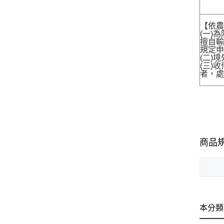
【依農
(一)
擅自輸
規定申
(二)
(三)
者，處
商品
本分類