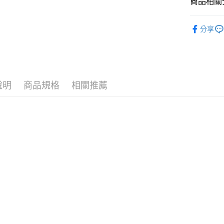
商品相關分
運送方式
❚ 品牌總
分享
7-11取
⚡新品上市
每筆NT$7
❚ 保健商
付款後7-
❚ 保健商
每筆NT$7
說明
商品規格
相關推薦
7/24-8/20
宅配［需2
每筆NT$1