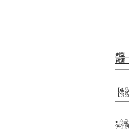
劑型
貨源
【產
【食品業
● 商
保存期