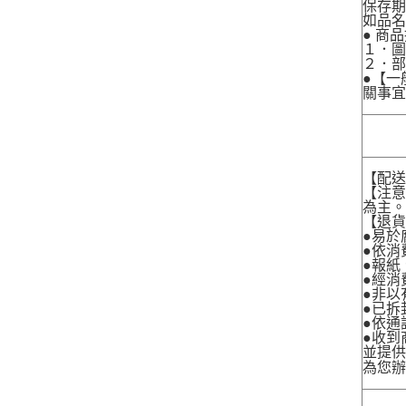
保存期
如品
● 商
１．圖
２．
●【一
關事宜
【配
【注
為主
【退
●易於
●依消
●報紙
●經消
●非以
●已拆
●依通
●收到
並提
為您