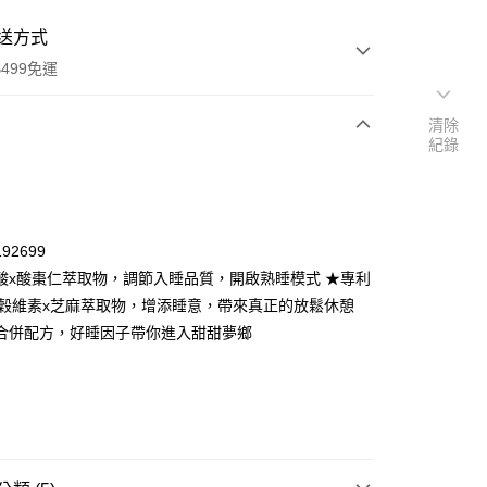
送方式
499免運
清除
紀錄
次付款
付款
92699
酸x酸棗仁萃取物，調節入睡品質，開啟熟睡模式 ★專利
Ax穀維素x芝麻萃取物，增添睡意，帶來真正的放鬆休憩
合併配方，好睡因子帶你進入甜甜夢鄉
y