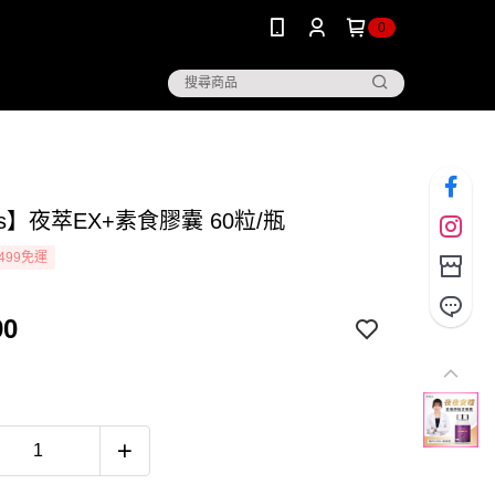
0
’s】夜萃EX+素食膠囊 60粒/瓶
499免運
90