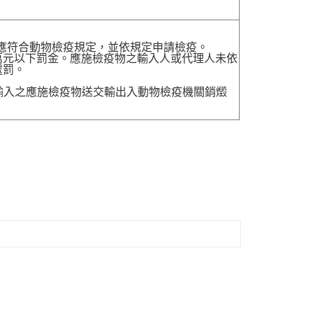
，應符合動物檢疫規定，並依規定申請檢疫。
萬元以下罰金。應施檢疫物之輸入人或代理人未依
處罰。
送輸入之應施檢疫物送交輸出入動物檢疫機關銷燬