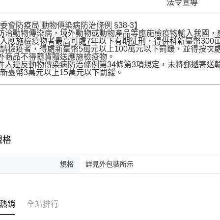
法令宣導
委會防疫局 動物傳染病防治條例 §38-3】
為防治動物傳染病，境外動物或動物產品等應施檢疫物輸入我國
入應施檢疫物者最高可處7年以下有期徒刑，得併科新臺幣300
請檢疫者，得處新臺幣5萬元以上100萬元以下罰鍰，並得按次
境外商品不得隨貨贈送應施檢疫物。
收件人違反動物傳染病防治條例第34條第3項規定，未將郵遞寄
新臺幣3萬元以上15萬元以下罰鍰。
規格
規格
詳見外包裝所示
熱銷
全站排行