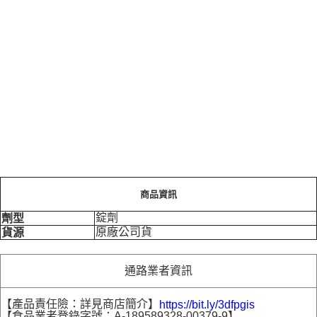
商品資訊
錠劑
劑型
原廠公司貨
貨源
通路業者資訊
【產品責任險：詳見商店簡介】
https://bit.ly/3dfpgis
【食品業者登錄字號：A-189589328-00379-9】