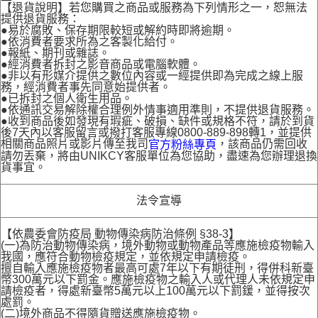
【退貨說明】若您購買之商品或服務為下列情形之一，恕無法
提供退貨服務：
●易於腐敗、保存期限較短或解約時即將逾期。
●依消費者要求所為之客製化給付。
●報紙、期刊或雜誌。
●經消費者拆封之影音商品或電腦軟體。
●非以有形媒介提供之數位內容或一經提供即為完成之線上服
務，經消費者事先同意始提供者。
●已拆封之個人衛生用品。
●依通訊交易解除權合理例外情事適用準則，不提供退貨服務。
●收到商品後如發現有瑕疵、破損、缺件或規格不符，請於到貨
後7天內以客服留言或撥打客服專線0800-889-898轉1，並提供
相關商品照片或影片傳至我司
，該商品仍需回收
官方粉絲專頁
請勿丟棄，將由UNIKCY客服單位為您協助，盡速為您辦理退換
貨事宜。
法令宣導
【依農委會防疫局 動物傳染病防治條例 §38-3】
(一)為防治動物傳染病，境外動物或動物產品等應施檢疫物輸入
我國，應符合動物檢疫規定，並依規定申請檢疫。
擅自輸入應施檢疫物者最高可處7年以下有期徒刑，得併科新臺
幣300萬元以下罰金。應施檢疫物之輸入人或代理人未依規定申
請檢疫者，得處新臺幣5萬元以上100萬元以下罰鍰，並得按次
處罰。
(二)境外商品不得隨貨贈送應施檢疫物。