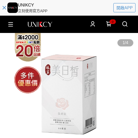
UNIKCY
開啟APP
立刻使用官方APP
0
1
/
4