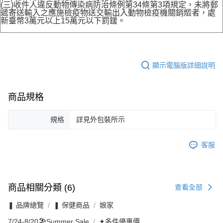
(三)收件人違反動物傳染病防治條例第34條第3項規定，未將郵
遞寄送輸入之應施檢疫物送交輸出入動物檢疫機關銷燬者，處
新臺幣3萬元以上15萬元以下罰鍰。
顯示電腦版詳細說明
商品規格
規格
詳見外包裝所示
客服
商品相關分類 (6)
查看全部
❚ 品牌總覽
❚ 保健商品
娘家
7/24-8/20🏖️Summer Sale
✦多件優惠價