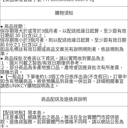
購物須知
● 商品效期：
保存期限大於或等於3個月者，以配送抵達日起算，至少距有效
日期前 30 日(含)以上；
保存期限小於3個月者，則以配送抵達日起算，至少距有效日期
前 6分之1 日(含)以上；
如品名標註有效日期或商品文案另有說明規則者，依該規則為
準。
● 商品採批次進貨以下資訊，請以實際收到實品為主
１．圖片刊載之製造/有效日期僅供參考。
２．部分商品為多產地進口品，產地會因進貨批次有所差異，
隨機出貨。
●【一般品】下單後約1-3個工作日依序出貨(不含假日)，訂單中
如含有預購商品，將依預購品到貨後一併出貨，詳細相關事宜
請依UNIKCY購物說明為主。
商品配送及退換貨說明
【配送地點】限本島。
【注意事項】網路售出之商品，無法在全台實體門市提供退
款、退換貨服務。若與實體門市價格不同時，請以網站公告為
主。