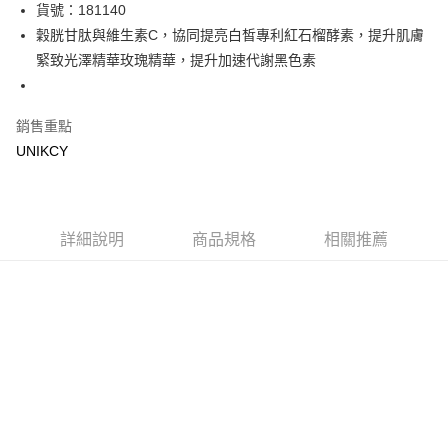
LINE Pay
貨號：181140
穀胱甘肽與維生素C，協同提亮白皙專利紅石榴酵素，提升肌膚
Apple Pay
緊致光澤精華玫瑰精華，提升加速代謝黑色素
街口支付
悠遊付
銷售重點
UNIKCY
Google Pay
運送方式
7-11取貨付款［需3-5個工作天不含預購商品］
詳細說明
商品規格
相關推薦
每筆NT$70，滿NT$499(含以上)免運費
付款後7-11取貨［需3-5個工作天不含預購商品］
每筆NT$70，滿NT$499(含以上)免運費
宅配［需2-3個工作天不含預購商品］
每筆NT$100，滿NT$799(含以上)免運費