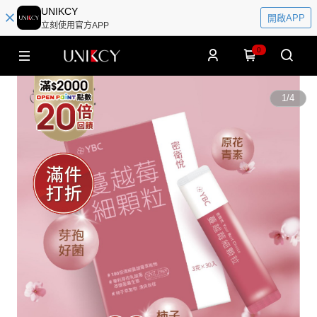
UNIKCY
開啟APP
立刻使用官方APP
0
1
/
4