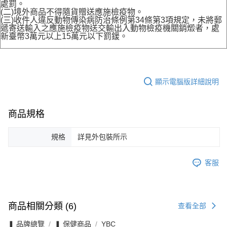
處罰。
(二)境外商品不得隨貨贈送應施檢疫物。
(三)收件人違反動物傳染病防治條例第34條第3項規定，未將郵
遞寄送輸入之應施檢疫物送交輸出入動物檢疫機關銷燬者，處
新臺幣3萬元以上15萬元以下罰鍰。
顯示電腦版詳細說明
商品規格
規格
詳見外包裝所示
客服
商品相關分類 (6)
查看全部
❚ 品牌總覽
❚ 保健商品
YBC