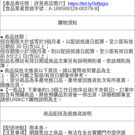
【產品責任險：詳見商店簡介】
https://bit.ly/3dfpgis
【食品業者登錄字號：A-189589328-00379-9】
購物須知
● 商品效期：
保存期限大於或等於3個月者，以配送抵達日起算，至少距有效
日期前 30 日(含)以上；
保存期限小於3個月者，則以配送抵達日起算，至少距有效日期
前 6分之1 日(含)以上；
如品名標註有效日期或商品文案另有說明規則者，依該規則為
準。
● 商品採批次進貨以下資訊，請以實際收到實品為主
１．圖片刊載之製造/有效日期僅供參考。
２．部分商品為多產地進口品，產地會因進貨批次有所差異，
隨機出貨。
●【一般品】下單後約1-3個工作日依序出貨(不含假日)，訂單中
如含有預購商品，將依預購品到貨後一併出貨，詳細相關事宜
請依UNIKCY購物說明為主。
商品配送及退換貨說明
【配送地點】限本島。
【注意事項】網路售出之商品，無法在全台實體門市提供退