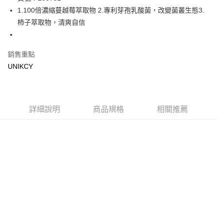
1.100倍濃縮蔓越莓萃取物 2.專利芽孢乳酸菌，改變菌叢生態3.
Apple Pay
柿子萃取物，清爽自信
街口支付
悠遊付
銷售重點
UNIKCY
Google Pay
運送方式
7-11取貨付款［需3-5個工作天不含預購商品］
詳細說明
商品規格
相關推薦
每筆NT$70，滿NT$499(含以上)免運費
付款後7-11取貨［需3-5個工作天不含預購商品］
每筆NT$70，滿NT$499(含以上)免運費
宅配［需2-3個工作天不含預購商品］
每筆NT$100，滿NT$799(含以上)免運費