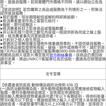
款、退換貨服務。若與實體門市價格不同時，請以網站公告為
主。
【退貨說明】若您購買之商品或服務為下列情形之一，恕無法
提供退貨服務：
●易於腐敗、保存期限較短或解約時即將逾期。
●依消費者要求所為之客製化給付。
●報紙、期刊或雜誌。
●經消費者拆封之影音商品或電腦軟體。
●非以有形媒介提供之數位內容或一經提供即為完成之線上服
務，經消費者事先同意始提供者。
●已拆封之個人衛生用品。
●依通訊交易解除權合理例外情事適用準則，不提供退貨服務。
●收到商品後如發現有瑕疵、破損、缺件或規格不符，請於到貨
後7天內以客服留言或撥打客服專線0800-889-898轉1，並提供
相關商品照片或影片傳至我司
，該商品仍需回收
官方粉絲專頁
請勿丟棄，將由UNIKCY客服單位為您協助，盡速為您辦理退換
貨事宜。
法令宣導
【依農委會防疫局 動物傳染病防治條例 §38-3】
(一)為防治動物傳染病，境外動物或動物產品等應施檢疫物輸入
我國，應符合動物檢疫規定，並依規定申請檢疫。
擅自輸入應施檢疫物者最高可處7年以下有期徒刑，得併科新臺
幣300萬元以下罰金。應施檢疫物之輸入人或代理人未依規定申
請檢疫者，得處新臺幣5萬元以上100萬元以下罰鍰，並得按次