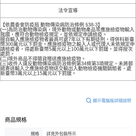
法令宣導
【依農委會防疫局 動物傳染病防治條例 §38-3】
(一)為防治動物傳染病，境外動物或動物產品等應施檢疫物輸入
我國，應符合動物檢疫規定，並依規定申請檢疫。
擅自輸入應施檢疫物者最高可處7年以下有期徒刑，得併科新臺
幣300萬元以下罰金。應施檢疫物之輸入人或代理人未依規定申
請檢疫者，得處新臺幣5萬元以上100萬元以下罰鍰，並得按次
處罰。
(二)境外商品不得隨貨贈送應施檢疫物。
(三)收件人違反動物傳染病防治條例第34條第3項規定，未將郵
遞寄送輸入之應施檢疫物送交輸出入動物檢疫機關銷燬者，處
新臺幣3萬元以上15萬元以下罰鍰。
顯示電腦版詳細說明
商品規格
規格
詳見外包裝所示