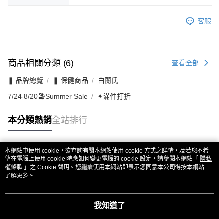
客服
商品相關分類 (6)
查看全部
❚ 品牌總覽
❚ 保健商品
白蘭氏
7/24-8/20🏖️Summer Sale
✦滿件打折
本分類熱銷
全站排行
本網站中使用 cookie，欲查詢有關本網站使用 cookie 方式之詳情，及若您不希
熱門標籤
望在電腦上使用 cookie 時應如何變更電腦的 cookie 設定，請參閱本網站「
隱私
權條款
」之 Cookie 聲明。您繼續使用本網站即表示您同意本公司得按本網站使
用條款之 Cookie 聲明使用 cookie。
了解更多 >
我知道了