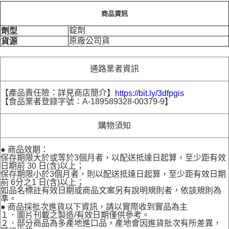
商品資訊
錠劑
劑型
原廠公司貨
貨源
通路業者資訊
【產品責任險：詳見商店簡介】
https://bit.ly/3dfpgis
【食品業者登錄字號：A-189589328-00379-9】
購物須知
● 商品效期：
保存期限大於或等於3個月者，以配送抵達日起算，至少距有效
日期前 30 日(含)以上；
保存期限小於3個月者，則以配送抵達日起算，至少距有效日期
前 6分之1 日(含)以上；
如品名標註有效日期或商品文案另有說明規則者，依該規則為
準。
● 商品採批次進貨以下資訊，請以實際收到實品為主
１．圖片刊載之製造/有效日期僅供參考。
２．部分商品為多產地進口品，產地會因進貨批次有所差異，