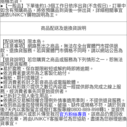
隨機出貨。
●【一般品】下單後約1-3個工作日依序出貨(不含假日)，訂單中
如含有預購商品，將依預購品到貨後一併出貨，詳細相關事宜
請依UNIKCY購物說明為主。
商品配送及退換貨說明
【配送地點】限本島。
【注意事項】網路售出之商品，無法在全台實體門市提供退
款、退換貨服務。若與實體門市價格不同時，請以網站公告為
主。
【退貨說明】若您購買之商品或服務為下列情形之一，恕無法
提供退貨服務：
●易於腐敗、保存期限較短或解約時即將逾期。
●依消費者要求所為之客製化給付。
●報紙、期刊或雜誌。
●經消費者拆封之影音商品或電腦軟體。
●非以有形媒介提供之數位內容或一經提供即為完成之線上服
務，經消費者事先同意始提供者。
●已拆封之個人衛生用品。
●依通訊交易解除權合理例外情事適用準則，不提供退貨服務。
●收到商品後如發現有瑕疵、破損、缺件或規格不符，請於到貨
後7天內以客服留言或撥打客服專線0800-889-898轉1，並提供
相關商品照片或影片傳至我司
，該商品仍需回收
官方粉絲專頁
請勿丟棄，將由UNIKCY客服單位為您協助，盡速為您辦理退換
貨事宜。