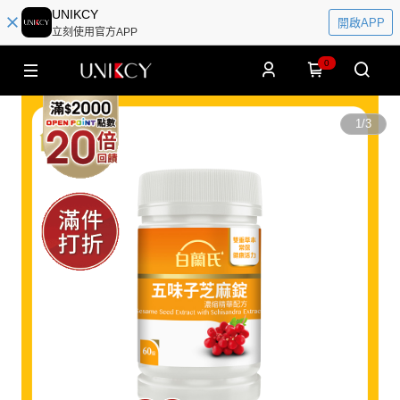
UNIKCY
開啟APP
立刻使用官方APP
0
1
/
3