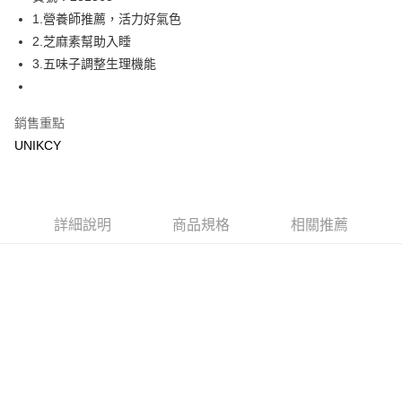
1.營養師推薦，活力好氣色
Apple Pay
2.芝麻素幫助入睡
街口支付
3.五味子調整生理機能
悠遊付
銷售重點
Google Pay
UNIKCY
運送方式
7-11取貨付款［需3-5個工作天不含預購商品］
每筆NT$70，滿NT$499(含以上)免運費
詳細說明
商品規格
相關推薦
付款後7-11取貨［需3-5個工作天不含預購商品］
每筆NT$70，滿NT$499(含以上)免運費
宅配［需2-3個工作天不含預購商品］
每筆NT$100，滿NT$799(含以上)免運費