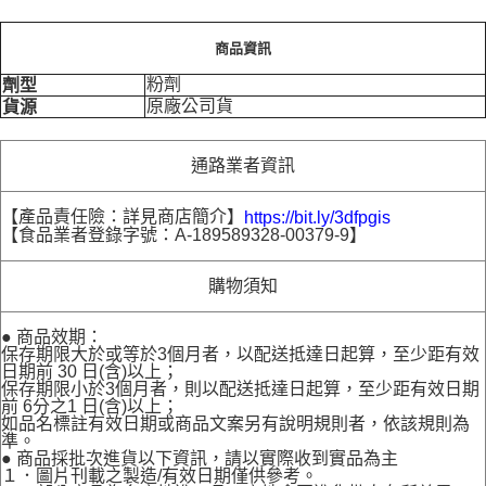
商品資訊
粉劑
劑型
原廠公司貨
貨源
通路業者資訊
【產品責任險：詳見商店簡介】
https://bit.ly/3dfpgis
【食品業者登錄字號：A-189589328-00379-9】
購物須知
● 商品效期：
保存期限大於或等於3個月者，以配送抵達日起算，至少距有效
日期前 30 日(含)以上；
保存期限小於3個月者，則以配送抵達日起算，至少距有效日期
前 6分之1 日(含)以上；
如品名標註有效日期或商品文案另有說明規則者，依該規則為
準。
● 商品採批次進貨以下資訊，請以實際收到實品為主
１．圖片刊載之製造/有效日期僅供參考。