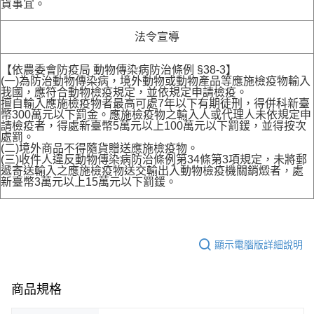
貨事宜。
法令宣導
【依農委會防疫局 動物傳染病防治條例 §38-3】
(一)為防治動物傳染病，境外動物或動物產品等應施檢疫物輸入
我國，應符合動物檢疫規定，並依規定申請檢疫。
擅自輸入應施檢疫物者最高可處7年以下有期徒刑，得併科新臺
幣300萬元以下罰金。應施檢疫物之輸入人或代理人未依規定申
請檢疫者，得處新臺幣5萬元以上100萬元以下罰鍰，並得按次
處罰。
(二)境外商品不得隨貨贈送應施檢疫物。
(三)收件人違反動物傳染病防治條例第34條第3項規定，未將郵
遞寄送輸入之應施檢疫物送交輸出入動物檢疫機關銷燬者，處
新臺幣3萬元以上15萬元以下罰鍰。
顯示電腦版詳細說明
商品規格