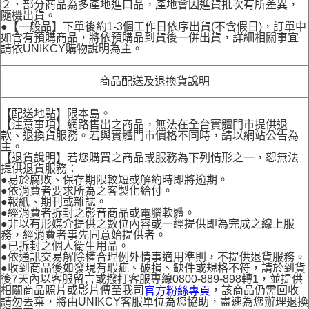
２．部分商品為多產地進口品，產地會因進貨批次有所差異，
隨機出貨。
●【一般品】下單後約1-3個工作日依序出貨(不含假日)，訂單中
如含有預購商品，將依預購品到貨後一併出貨，詳細相關事宜
請依UNIKCY購物說明為主。
商品配送及退換貨說明
【配送地點】限本島。
【注意事項】網路售出之商品，無法在全台實體門市提供退
款、退換貨服務。若與實體門市價格不同時，請以網站公告為
主。
【退貨說明】若您購買之商品或服務為下列情形之一，恕無法
提供退貨服務：
●易於腐敗、保存期限較短或解約時即將逾期。
●依消費者要求所為之客製化給付。
●報紙、期刊或雜誌。
●經消費者拆封之影音商品或電腦軟體。
●非以有形媒介提供之數位內容或一經提供即為完成之線上服
務，經消費者事先同意始提供者。
●已拆封之個人衛生用品。
●依通訊交易解除權合理例外情事適用準則，不提供退貨服務。
●收到商品後如發現有瑕疵、破損、缺件或規格不符，請於到貨
後7天內以客服留言或撥打客服專線0800-889-898轉1，並提供
相關商品照片或影片傳至我司
，該商品仍需回收
官方粉絲專頁
請勿丟棄，將由UNIKCY客服單位為您協助，盡速為您辦理退換