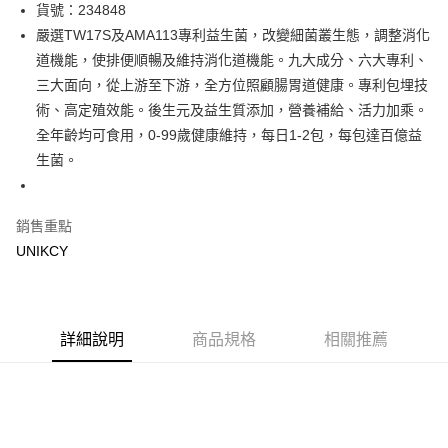
LINE Pay
貨號：234848
嚴選TW17S及AMA113專利益生菌，改變細菌叢生態，調整消化
Apple Pay
道機能，使排便順暢及維持消化道機能。九大成分、六大專利、
街口支付
三大面向，從上游至下游，全方位照顧腸胃道健康。專利包埋技
術、高定殖效能。後生元及益生質添加，營養補給、活力加乘。
悠遊付
全年齡均可食用，0-99歲健康維持，每日1-2包，每包達百億益
Google Pay
生菌。
運送方式
銷售重點
7-11取貨付款［需3-5個工作天不含預購商品］
UNIKCY
每筆NT$70，滿NT$499(含以上)免運費
付款後7-11取貨［需3-5個工作天不含預購商品］
每筆NT$70，滿NT$499(含以上)免運費
詳細說明
商品規格
相關推薦
宅配［需2-3個工作天不含預購商品］
每筆NT$100，滿NT$799(含以上)免運費