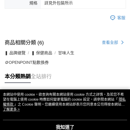
規格
詳見外包裝所示
客服
商品相關分類 (6)
查看全部
❚ 品牌總覽
❚ 保健商品
甘味人生
🪙OPENPOINT點數換券
本分類熱銷
全站排行
本網站中使用 cookie，欲查詢有關本網站使用 cookie 方式之詳情，及若您不希
熱門標籤
望在電腦上使用 cookie 時應如何變更電腦的 cookie 設定，請參閱本網站「
隱私
權條款
」之 Cookie 聲明。您繼續使用本網站即表示您同意本公司得按本網站使
用條款之 Cookie 聲明使用 cookie。
了解更多 >
我知道了