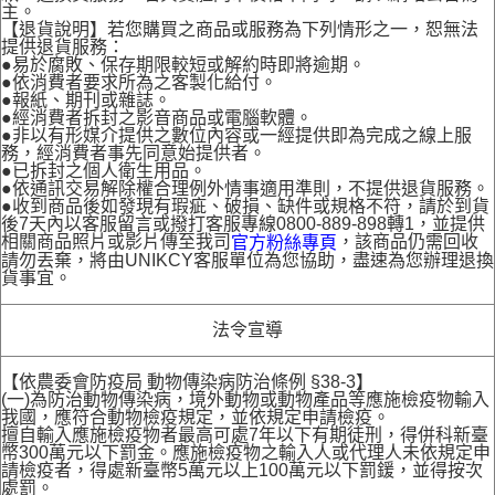
主。
【退貨說明】若您購買之商品或服務為下列情形之一，恕無法
提供退貨服務：
●易於腐敗、保存期限較短或解約時即將逾期。
●依消費者要求所為之客製化給付。
●報紙、期刊或雜誌。
●經消費者拆封之影音商品或電腦軟體。
●非以有形媒介提供之數位內容或一經提供即為完成之線上服
務，經消費者事先同意始提供者。
●已拆封之個人衛生用品。
●依通訊交易解除權合理例外情事適用準則，不提供退貨服務。
●收到商品後如發現有瑕疵、破損、缺件或規格不符，請於到貨
後7天內以客服留言或撥打客服專線0800-889-898轉1，並提供
相關商品照片或影片傳至我司
，該商品仍需回收
官方粉絲專頁
請勿丟棄，將由UNIKCY客服單位為您協助，盡速為您辦理退換
貨事宜。
法令宣導
【依農委會防疫局 動物傳染病防治條例 §38-3】
(一)為防治動物傳染病，境外動物或動物產品等應施檢疫物輸入
我國，應符合動物檢疫規定，並依規定申請檢疫。
擅自輸入應施檢疫物者最高可處7年以下有期徒刑，得併科新臺
幣300萬元以下罰金。應施檢疫物之輸入人或代理人未依規定申
請檢疫者，得處新臺幣5萬元以上100萬元以下罰鍰，並得按次
處罰。