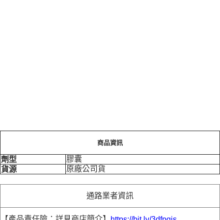
商品資訊
膠囊
劑型
原廠公司貨
貨源
通路業者資訊
【產品責任險：詳見商店簡介】
https://bit.ly/3dfpgis