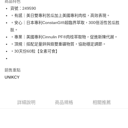
商品特色
LINE Pay
貨號：249590
。有感｜美日雙專利苦瓜加上美國專利肉桂，高效表現。
Apple Pay
。安心｜日本專利ConstanGI®超臨界萃取，300倍活性苦瓜胜
街口支付
肽。
。專業｜美國專利Cinnulin PF®肉桂萃取物，促進新陳代謝。
悠遊付
。頂規｜搭配足量鋅與鉻雙重礦物質，協助穩定調節。
Google Pay
。30天份60粒【全素可食】
運送方式
銷售重點
7-11取貨付款［需3-5個工作天不含預購商品］
UNIKCY
每筆NT$70，滿NT$499(含以上)免運費
付款後7-11取貨［需3-5個工作天不含預購商品］
每筆NT$70，滿NT$499(含以上)免運費
詳細說明
商品規格
相關推薦
宅配［需2-3個工作天不含預購商品］
每筆NT$100，滿NT$799(含以上)免運費