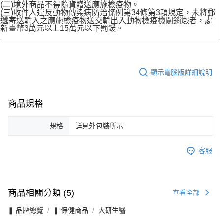
(二)境外商品不得隨貨贈送應施檢疫物。
(三)收件人違反動物傳染病防治條例第34條第3項規定，未將郵
遞寄送輸入之應施檢疫物送交輸出入動物檢疫機關銷燬者，處
新臺幣3萬元以上15萬元以下罰鍰。
顯示電腦版詳細說明
商品規格
規格
詳見外包裝所示
客服
商品相關分類 (5)
查看全部
❚ 品牌總覽
❚ 保健商品
大研生醫