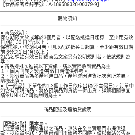
【食品業者登錄字號：A-189589328-00379-9】
購物須知
● 商品效期：
保存期限大於或等於3個月者，以配送抵達日起算，至少距有效
日期前 30 日(含)以上；
保存期限小於3個月者，則以配送抵達日起算，至少距有效日期
前 6分之1 日(含)以上；
如品名標註有效日期或商品文案另有說明規則者，依該規則為
準。
● 商品採批次進貨以下資訊，請以實際收到實品為主
１．圖片刊載之製造/有效日期僅供參考。
２．部分商品為多產地進口品，產地會因進貨批次有所差異，
隨機出貨。
●【一般品】下單後約1-3個工作日依序出貨(不含假日)，訂單中
如含有預購商品，將依預購品到貨後一併出貨，詳細相關事宜
請依UNIKCY購物說明為主。
商品配送及退換貨說明
【配送地點】限本島。
【注意事項】網路售出之商品，無法在全台實體門市提供退
款、退換貨服務。若與實體門市價格不同時，請以網站公告為