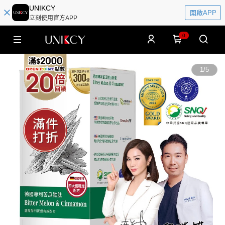
UNIKCY
開啟APP
立刻使用官方APP
0
1
/
5