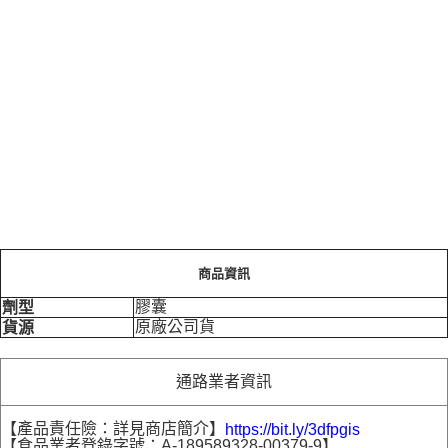
商品資訊
膠囊
劑型
原廠公司貨
貨源
通路業者資訊
【產品責任險：詳見商店簡介】
https://bit.ly/3dfpgis
【食品業者登錄字號：A-189589328-00379-9】