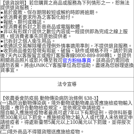
【退貨說明】若您購買之商品或服務為下列情形之一，恕無法
提供退貨服務：
●易於腐敗、保存期限較短或解約時即將逾期。
●依消費者要求所為之客製化給付。
●報紙、期刊或雜誌。
●經消費者拆封之影音商品或電腦軟體。
●非以有形媒介提供之數位內容或一經提供即為完成之線上服
務，經消費者事先同意始提供者。
●已拆封之個人衛生用品。
●依通訊交易解除權合理例外情事適用準則，不提供退貨服務。
●收到商品後如發現有瑕疵、破損、缺件或規格不符，請於到貨
後7天內以客服留言或撥打客服專線0800-889-898轉1，並提供
相關商品照片或影片傳至我司
，該商品仍需回收
官方粉絲專頁
請勿丟棄，將由UNIKCY客服單位為您協助，盡速為您辦理退換
貨事宜。
法令宣導
【依農委會防疫局 動物傳染病防治條例 §38-3】
(一)為防治動物傳染病，境外動物或動物產品等應施檢疫物輸入
我國，應符合動物檢疫規定，並依規定申請檢疫。
擅自輸入應施檢疫物者最高可處7年以下有期徒刑，得併科新臺
幣300萬元以下罰金。應施檢疫物之輸入人或代理人未依規定申
請檢疫者，得處新臺幣5萬元以上100萬元以下罰鍰，並得按次
處罰。
(二)境外商品不得隨貨贈送應施檢疫物。