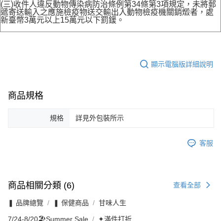
(三)收件人違反動物傳染病防治條例第34條第3項規定，未將郵
遞寄送輸入之應施檢疫物送交輸出入動物檢疫機關銷燬者，處
新臺幣3萬元以上15萬元以下罰鍰。
顯示電腦版詳細說明
商品規格
規格
詳見外包裝所示
客服
商品相關分類 (6)
查看全部
❚ 品牌總覽
❚ 保健商品
甘味人生
7/24-8/20🏖️Summer Sale
✦滿件打折