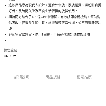
這款產品專為現代人設計，適合外食族、家族體質、澱粉甜食愛
Apple Pay
好者、長時間久坐及不良生活習慣的族群使用。
街口支付
獨特配方結合了400億CBS衡穩菌，有效調節身體機能，幫助消
化吸收，促進益生菌生長，維持醣類正常代謝，並不影響肝腎功
悠遊付
能。
Google Pay
經動物實驗證實，使用3周後，可啟動代謝功能有效穩醣。
運送方式
銷售重點
7-11取貨付款［需3-5個工作天不含預購商品］
UNIKCY
每筆NT$70，滿NT$499(含以上)免運費
付款後7-11取貨［需3-5個工作天不含預購商品］
每筆NT$70，滿NT$499(含以上)免運費
詳細說明
商品規格
相關推薦
宅配［需2-3個工作天不含預購商品］
每筆NT$100，滿NT$799(含以上)免運費