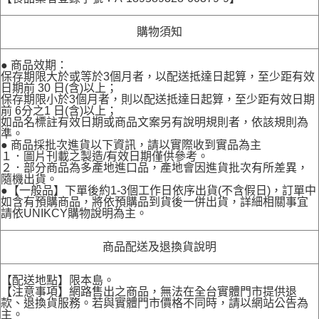
購物須知
● 商品效期：
保存期限大於或等於3個月者，以配送抵達日起算，至少距有效
日期前 30 日(含)以上；
保存期限小於3個月者，則以配送抵達日起算，至少距有效日期
前 6分之1 日(含)以上；
如品名標註有效日期或商品文案另有說明規則者，依該規則為
準。
● 商品採批次進貨以下資訊，請以實際收到實品為主
１．圖片刊載之製造/有效日期僅供參考。
２．部分商品為多產地進口品，產地會因進貨批次有所差異，
隨機出貨。
●【一般品】下單後約1-3個工作日依序出貨(不含假日)，訂單中
如含有預購商品，將依預購品到貨後一併出貨，詳細相關事宜
請依UNIKCY購物說明為主。
商品配送及退換貨說明
【配送地點】限本島。
【注意事項】網路售出之商品，無法在全台實體門市提供退
款、退換貨服務。若與實體門市價格不同時，請以網站公告為
主。