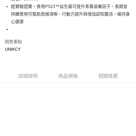
經實驗證實，食用PS23™益生菌可提升青春滋養因子，長期並
Apple Pay
持續使用可幫助思緒清晰、行動力提升與增加認知靈活，維持身
街口支付
心健康
悠遊付
銷售重點
Google Pay
UNIKCY
運送方式
7-11取貨付款［需3-5個工作天不含預購商品］
每筆NT$70，滿NT$499(含以上)免運費
詳細說明
商品規格
相關推薦
付款後7-11取貨［需3-5個工作天不含預購商品］
每筆NT$70，滿NT$499(含以上)免運費
宅配［需2-3個工作天不含預購商品］
每筆NT$100，滿NT$799(含以上)免運費