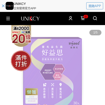
UNIKCY
開啟APP
立刻使用官方APP
0
1
/
5