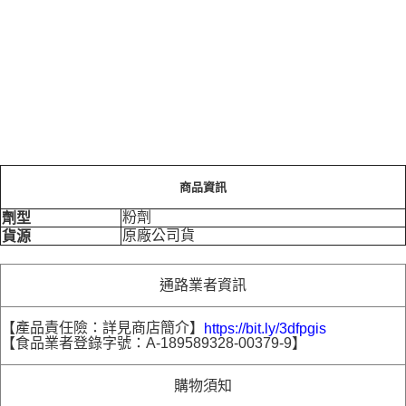
商品資訊
粉劑
劑型
原廠公司貨
貨源
通路業者資訊
【產品責任險：詳見商店簡介】
https://bit.ly/3dfpgis
【食品業者登錄字號：A-189589328-00379-9】
購物須知