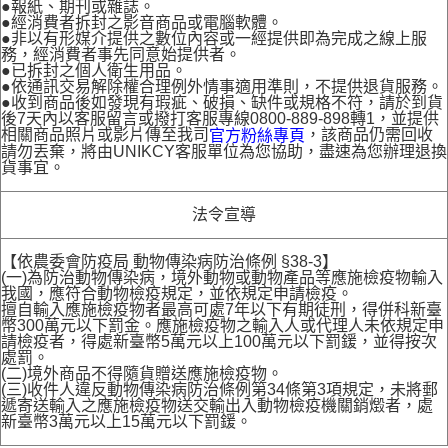
●報紙、期刊或雜誌。
●經消費者拆封之影音商品或電腦軟體。
●非以有形媒介提供之數位內容或一經提供即為完成之線上服
務，經消費者事先同意始提供者。
●已拆封之個人衛生用品。
●依通訊交易解除權合理例外情事適用準則，不提供退貨服務。
●收到商品後如發現有瑕疵、破損、缺件或規格不符，請於到貨
後7天內以客服留言或撥打客服專線0800-889-898轉1，並提供
相關商品照片或影片傳至我司
，該商品仍需回收
官方粉絲專頁
請勿丟棄，將由UNIKCY客服單位為您協助，盡速為您辦理退換
貨事宜。
法令宣導
【依農委會防疫局 動物傳染病防治條例 §38-3】
(一)為防治動物傳染病，境外動物或動物產品等應施檢疫物輸入
我國，應符合動物檢疫規定，並依規定申請檢疫。
擅自輸入應施檢疫物者最高可處7年以下有期徒刑，得併科新臺
幣300萬元以下罰金。應施檢疫物之輸入人或代理人未依規定申
請檢疫者，得處新臺幣5萬元以上100萬元以下罰鍰，並得按次
處罰。
(二)境外商品不得隨貨贈送應施檢疫物。
(三)收件人違反動物傳染病防治條例第34條第3項規定，未將郵
遞寄送輸入之應施檢疫物送交輸出入動物檢疫機關銷燬者，處
新臺幣3萬元以上15萬元以下罰鍰。