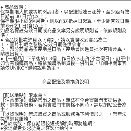
● 商品效期：
保存期限大於或等於3個月者，以配送抵達日起算，至少距有效
日期前 30 日(含)以上；
保存期限小於3個月者，則以配送抵達日起算，至少距有效日期
前 6分之1 日(含)以上；
如品名標註有效日期或商品文案另有說明規則者，依該規則為
準。
● 商品採批次進貨以下資訊，請以實際收到實品為主
１．圖片刊載之製造/有效日期僅供參考。
２．部分商品為多產地進口品，產地會因進貨批次有所差異，
隨機出貨。
●【一般品】下單後約1-3個工作日依序出貨(不含假日)，訂單中
如含有預購商品，將依預購品到貨後一併出貨，詳細相關事宜
請依UNIKCY購物說明為主。
商品配送及退換貨說明
【配送地點】限本島。
【注意事項】網路售出之商品，無法在全台實體門市提供退
款、退換貨服務。若與實體門市價格不同時，請以網站公告為
主。
【退貨說明】若您購買之商品或服務為下列情形之一，恕無法
提供退貨服務：
●易於腐敗、保存期限較短或解約時即將逾期。
●依消費者要求所為之客製化給付。