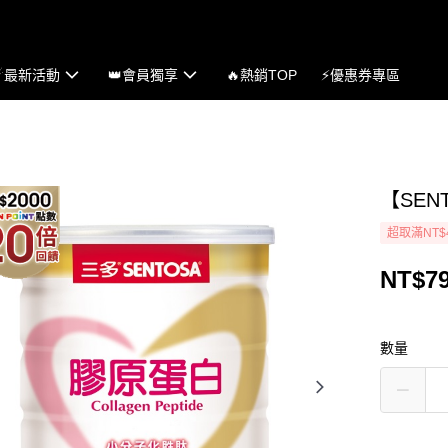
☄最新活動
👑會員獨享
🔥熱銷TOP
⚡優惠券專區
【SEN
超取滿NT$
NT$7
數量