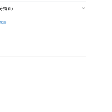
類 (5)
貨付款［需3-5個工作天不含預購商品］
0，滿NT$499(含以上)免運費
覽
❚ 保健商品
SENTOSA 三多
客服
POINT點數換券
11取貨［需3-5個工作天不含預購商品］
0，滿NT$499(含以上)免運費
享優惠⚡
品
成人保健
-3個工作天不含預購商品］
00，滿NT$799(含以上)免運費
品
品牌
SENTOSA 三多