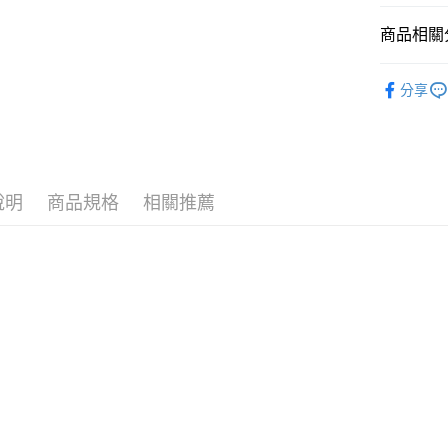
運送方式
商品相關分
7-11取
每筆NT$7
❚ 品牌總
分享
🪙OPEN
付款後7-
每筆NT$7
⚡新品上市
❚ 保健商
宅配［需2
說明
商品規格
相關推薦
每筆NT$1
❚ 保健商