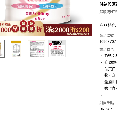
付款與運
超取滿NT$
付款方式
商品特色
icash Pay
商品編號
10925707
信用卡一
商品特色
超商取貨
貨號：3
◎ 嚴
LINE Pay
品質佳
Apple Pay
物。◎ 
體消化
街口支付
適合直
悠遊付
Google Pa
銷售重點
UNIKCY