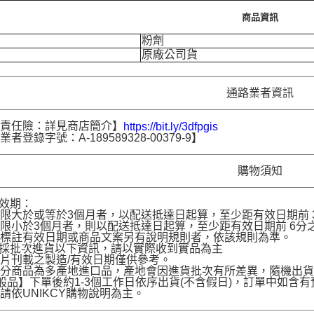
商品資訊
粉劑
原廠公司貨
通路業者資訊
品責任險：詳見商店簡介】
https://bit.ly/3dfpgis
者登錄字號：A-189589328-00379-9】
購物須知
品效期：
限大於或等於3個月者，以配送抵達日起算，至少距有效日期前 30
限小於3個月者，則以配送抵達日起算，至少距有效日期前 6分之1
名標註有效日期或商品文案另有說明規則者，依該規則為準。
品採批次進貨以下資訊，請以實際收到實品為主
片刊載之製造/有效日期僅供參考。
部分商品為多產地進口品，產地會因進貨批次有所差異，隨機出
般品】下單後約1-3個工作日依序出貨(不含假日)，訂單中如
請依UNIKCY購物說明為主。