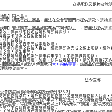
商品配送及退換貨說
送地點】限本島。
意事項】網路售出之商品，無法在全台實體門市提供退款、退換
。
貨說明】若您購買之商品或服務為下列情形之一，恕無法提供退
腐敗、保存期限較短或解約時即將逾期。
費者要求所為之客製化給付。
、期刊或雜誌。
費者拆封之影音商品或電腦軟體。
有形媒介提供之數位內容或一經提供即為完成之線上服務，經消
封之個人衛生用品。
訊交易解除權合理例外情事適用準則，不提供退貨服務。
商品後如發現有瑕疵、破損、缺件或規格不符，請於到貨後7天內以客服
供相關商品照片或影片傳至我司
，該商品仍需回收請
官方粉絲專頁
辦理退換貨事宜。
法令宣導
委會防疫局 動物傳染病防治條例 §38-3】
為防治動物傳染病，境外動物或動物產品等應施檢疫物輸入我國
入應施檢疫物者最高可處7年以下有期徒刑，得併科新臺幣300
請檢疫者，得處新臺幣5萬元以上100萬元以下罰鍰，並得按次
境外商品不得隨貨贈送應施檢疫物。
收件人違反動物傳染病防治條例第34條第3項規定，未將郵遞寄