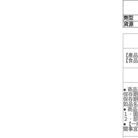
劑型
貨源
【產
【食品業
● 商
保存期
保存期
如品
● 商
１．圖
２．
●【一
關事宜