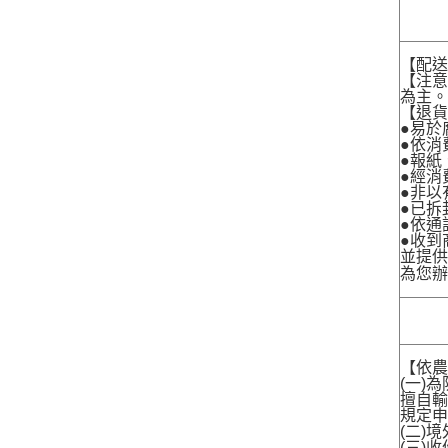
【配
【注
為主
【退
●易於
●依消
●報紙
●經消
●非以
●已拆
●依通
●收到
並提
為您
【依農
(一)
擅自輸
規定申
(二)
(三)