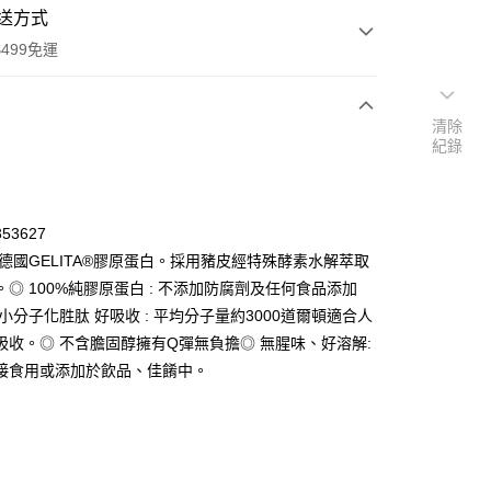
送方式
499免運
清除
紀錄
次付款
付款
53627
選德國GELITA®膠原蛋白。採用豬皮經特殊酵素水解萃取
。◎ 100%純膠原蛋白 : 不添加防腐劑及任何食品添加
小分子化胜肽 好吸收 : 平均分子量約3000道爾頓適合人
吸收。◎ 不含膽固醇擁有Q彈無負擔◎ 無腥味、好溶解:
接食用或添加於飲品、佳餚中。
y