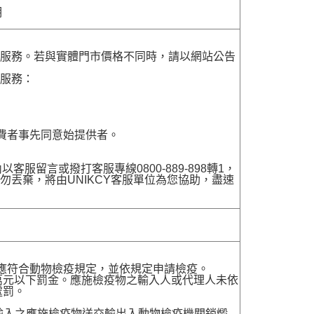
明
貨服務。若與實體門市價格不同時，請以網站公告
貨服務：
費者事先同意始提供者。
留言或撥打客服專線0800-889-898轉1，
勿丟棄，將由UNIKCY客服單位為您協助，盡速
，應符合動物檢疫規定，並依規定申請檢疫。
萬元以下罰金。應施檢疫物之輸入人或代理人未依
處罰。
送輸入之應施檢疫物送交輸出入動物檢疫機關銷燬