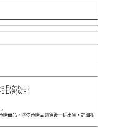
 日(含)以上；
 日(含)以上；
貨。
含有預購商品，將依預購品到貨後一併出貨，詳細相