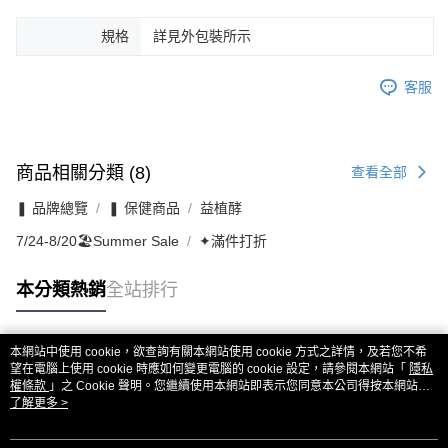
規格
詳見外包裝所示
客服
商品相關分類 (8)
查看全部
❚ 品牌總覽
❚ 保健商品
益植酵
7/24-8/20🏖️Summer Sale
✦滿件打折
本分類熱銷
全站排行
本網站中使用 cookie，欲查詢有關本網站使用 cookie 方式之詳情，及若您不希
熱門標籤
望在電腦上使用 cookie 時應如何變更電腦的 cookie 設定，請參閱本網站「
隱私
權條款
」之 Cookie 聲明。您繼續使用本網站即表示您同意本公司得按本網站使
用條款之 Cookie 聲明使用 cookie。
了解更多 >