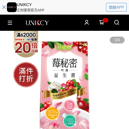
UNIKCY
開啟APP
立刻使用官方APP
0
1
/
4