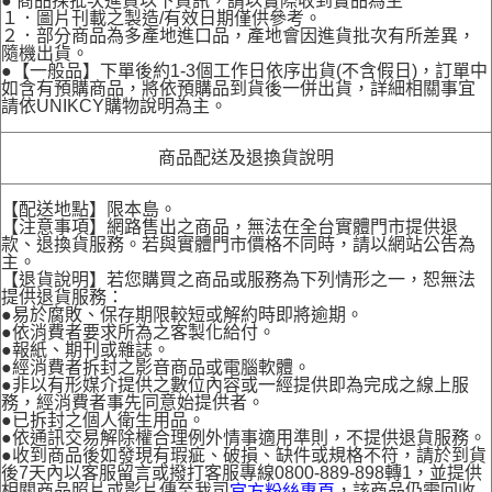
● 商品採批次進貨以下資訊，請以實際收到實品為主
１．圖片刊載之製造/有效日期僅供參考。
２．部分商品為多產地進口品，產地會因進貨批次有所差異，
隨機出貨。
●【一般品】下單後約1-3個工作日依序出貨(不含假日)，訂單中
如含有預購商品，將依預購品到貨後一併出貨，詳細相關事宜
請依UNIKCY購物說明為主。
商品配送及退換貨說明
【配送地點】限本島。
【注意事項】網路售出之商品，無法在全台實體門市提供退
款、退換貨服務。若與實體門市價格不同時，請以網站公告為
主。
【退貨說明】若您購買之商品或服務為下列情形之一，恕無法
提供退貨服務：
●易於腐敗、保存期限較短或解約時即將逾期。
●依消費者要求所為之客製化給付。
●報紙、期刊或雜誌。
●經消費者拆封之影音商品或電腦軟體。
●非以有形媒介提供之數位內容或一經提供即為完成之線上服
務，經消費者事先同意始提供者。
●已拆封之個人衛生用品。
●依通訊交易解除權合理例外情事適用準則，不提供退貨服務。
●收到商品後如發現有瑕疵、破損、缺件或規格不符，請於到貨
後7天內以客服留言或撥打客服專線0800-889-898轉1，並提供
相關商品照片或影片傳至我司
，該商品仍需回收
官方粉絲專頁