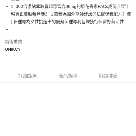
1. 300倍濃縮萃取蔓越莓富含36mg的原花青素PACs成份非果汁
Apple Pay
粉真正蔓越莓營養2. 甘露糖為國外醫師建議的私密保養配方3. 使
街口支付
用6種專為女性挑選出的優勢菌種專利包埋技行保留好菌活性
悠遊付
銷售重點
Google Pay
UNIKCY
運送方式
7-11取貨付款［需3-5個工作天不含預購商品］
每筆NT$70，滿NT$499(含以上)免運費
詳細說明
商品規格
相關推薦
付款後7-11取貨［需3-5個工作天不含預購商品］
每筆NT$70，滿NT$499(含以上)免運費
宅配［需2-3個工作天不含預購商品］
每筆NT$100，滿NT$799(含以上)免運費