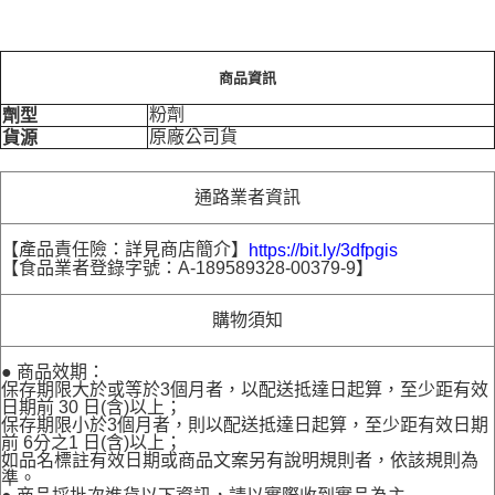
商品資訊
粉劑
劑型
原廠公司貨
貨源
通路業者資訊
【產品責任險：詳見商店簡介】
https://bit.ly/3dfpgis
【食品業者登錄字號：A-189589328-00379-9】
購物須知
● 商品效期：
保存期限大於或等於3個月者，以配送抵達日起算，至少距有效
日期前 30 日(含)以上；
保存期限小於3個月者，則以配送抵達日起算，至少距有效日期
前 6分之1 日(含)以上；
如品名標註有效日期或商品文案另有說明規則者，依該規則為
準。