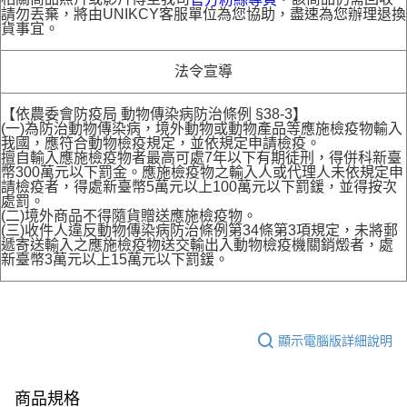
請勿丟棄，將由UNIKCY客服單位為您協助，盡速為您辦理退換
貨事宜。
法令宣導
【依農委會防疫局 動物傳染病防治條例 §38-3】
(一)為防治動物傳染病，境外動物或動物產品等應施檢疫物輸入
我國，應符合動物檢疫規定，並依規定申請檢疫。
擅自輸入應施檢疫物者最高可處7年以下有期徒刑，得併科新臺
幣300萬元以下罰金。應施檢疫物之輸入人或代理人未依規定申
請檢疫者，得處新臺幣5萬元以上100萬元以下罰鍰，並得按次
處罰。
(二)境外商品不得隨貨贈送應施檢疫物。
(三)收件人違反動物傳染病防治條例第34條第3項規定，未將郵
遞寄送輸入之應施檢疫物送交輸出入動物檢疫機關銷燬者，處
新臺幣3萬元以上15萬元以下罰鍰。
顯示電腦版詳細說明
商品規格