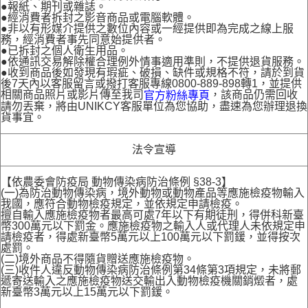
●報紙、期刊或雜誌。
●經消費者拆封之影音商品或電腦軟體。
●非以有形媒介提供之數位內容或一經提供即為完成之線上服
務，經消費者事先同意始提供者。
●已拆封之個人衛生用品。
●依通訊交易解除權合理例外情事適用準則，不提供退貨服務。
●收到商品後如發現有瑕疵、破損、缺件或規格不符，請於到貨
後7天內以客服留言或撥打客服專線0800-889-898轉1，並提供
相關商品照片或影片傳至我司
，該商品仍需回收
官方粉絲專頁
請勿丟棄，將由UNIKCY客服單位為您協助，盡速為您辦理退換
貨事宜。
法令宣導
【依農委會防疫局 動物傳染病防治條例 §38-3】
(一)為防治動物傳染病，境外動物或動物產品等應施檢疫物輸入
我國，應符合動物檢疫規定，並依規定申請檢疫。
擅自輸入應施檢疫物者最高可處7年以下有期徒刑，得併科新臺
幣300萬元以下罰金。應施檢疫物之輸入人或代理人未依規定申
請檢疫者，得處新臺幣5萬元以上100萬元以下罰鍰，並得按次
處罰。
(二)境外商品不得隨貨贈送應施檢疫物。
(三)收件人違反動物傳染病防治條例第34條第3項規定，未將郵
遞寄送輸入之應施檢疫物送交輸出入動物檢疫機關銷燬者，處
新臺幣3萬元以上15萬元以下罰鍰。