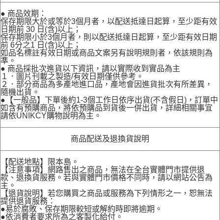
● 商品效期：
保存期限大於或等於3個月者，以配送抵達日起算，至少距有效
日期前 30 日(含)以上；
保存期限小於3個月者，則以配送抵達日起算，至少距有效日期
前 6分之1 日(含)以上；
如品名標註有效日期或商品文案另有說明規則者，依該規則為
準。
● 商品採批次進貨以下資訊，請以實際收到實品為主
１．圖片刊載之製造/有效日期僅供參考。
２．部分商品為多產地進口品，產地會因進貨批次有所差異，
隨機出貨。
●【一般品】下單後約1-3個工作日依序出貨(不含假日)，訂單中
如含有預購商品，將依預購品到貨後一併出貨，詳細相關事宜
請依UNIKCY購物說明為主。
商品配送及退換貨說明
【配送地點】限本島。
【注意事項】網路售出之商品，無法在全台實體門市提供退
款、退換貨服務。若與實體門市價格不同時，請以網站公告為
主。
【退貨說明】若您購買之商品或服務為下列情形之一，恕無法
提供退貨服務：
●易於腐敗、保存期限較短或解約時即將逾期。
●依消費者要求所為之客製化給付。