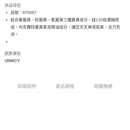
超商取貨付款
商品特色
LINE Pay
貨號：875507
結合春薑黃、秋薑黃、紫薑黃三種薑黃成分，經110倍濃縮而
Apple Pay
成，內含獨特薑黃素及精油成分，讓您天天神清氣爽，活力充
街口支付
沛。
悠遊付
銷售重點
Google Pay
UNIKCY
運送方式
7-11取貨付款［需3-5個工作天不含預購商品］
每筆NT$70，滿NT$499(含以上)免運費
詳細說明
商品規格
相關推薦
付款後7-11取貨［需3-5個工作天不含預購商品］
每筆NT$70，滿NT$499(含以上)免運費
宅配［需2-3個工作天不含預購商品］
每筆NT$100，滿NT$799(含以上)免運費