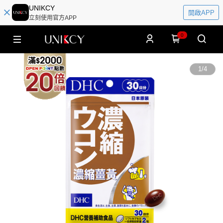
UNIKCY
開啟APP
立刻使用官方APP
0
1
/
4