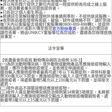
●經消費者拆封之影音商品或電腦軟體。
●非以有形媒介提供之數位內容或一經提供即為完成之線上服
務，經消費者事先同意始提供者。
●已拆封之個人衛生用品。
●依通訊交易解除權合理例外情事適用準則，不提供退貨服務。
●收到商品後如發現有瑕疵、破損、缺件或規格不符，請於到貨
後7天內以客服留言或撥打客服專線0800-889-898轉1，並提供
相關商品照片或影片傳至我司
，該商品仍需回收
官方粉絲專頁
請勿丟棄，將由UNIKCY客服單位為您協助，盡速為您辦理退換
貨事宜。
法令宣導
【依農委會防疫局 動物傳染病防治條例 §38-3】
(一)為防治動物傳染病，境外動物或動物產品等應施檢疫物輸入
我國，應符合動物檢疫規定，並依規定申請檢疫。
擅自輸入應施檢疫物者最高可處7年以下有期徒刑，得併科新臺
幣300萬元以下罰金。應施檢疫物之輸入人或代理人未依規定申
請檢疫者，得處新臺幣5萬元以上100萬元以下罰鍰，並得按次
處罰。
(二)境外商品不得隨貨贈送應施檢疫物。
(三)收件人違反動物傳染病防治條例第34條第3項規定，未將郵
遞寄送輸入之應施檢疫物送交輸出入動物檢疫機關銷燬者，處
新臺幣3萬元以上15萬元以下罰鍰。