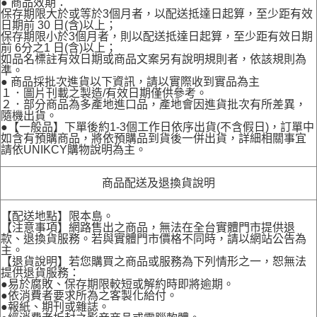
● 商品效期：
保存期限大於或等於3個月者，以配送抵達日起算，至少距有效
日期前 30 日(含)以上；
保存期限小於3個月者，則以配送抵達日起算，至少距有效日期
前 6分之1 日(含)以上；
如品名標註有效日期或商品文案另有說明規則者，依該規則為
準。
● 商品採批次進貨以下資訊，請以實際收到實品為主
１．圖片刊載之製造/有效日期僅供參考。
２．部分商品為多產地進口品，產地會因進貨批次有所差異，
隨機出貨。
●【一般品】下單後約1-3個工作日依序出貨(不含假日)，訂單中
如含有預購商品，將依預購品到貨後一併出貨，詳細相關事宜
請依UNIKCY購物說明為主。
商品配送及退換貨說明
【配送地點】限本島。
【注意事項】網路售出之商品，無法在全台實體門市提供退
款、退換貨服務。若與實體門市價格不同時，請以網站公告為
主。
【退貨說明】若您購買之商品或服務為下列情形之一，恕無法
提供退貨服務：
●易於腐敗、保存期限較短或解約時即將逾期。
●依消費者要求所為之客製化給付。
●報紙、期刊或雜誌。