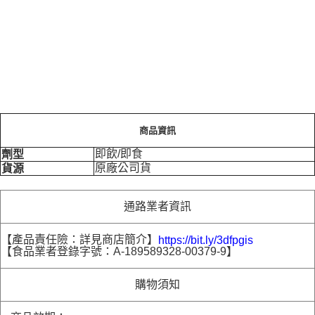
商品資訊
即飲/即食
劑型
原廠公司貨
貨源
通路業者資訊
【產品責任險：詳見商店簡介】
https://bit.ly/3dfpgis
【食品業者登錄字號：A-189589328-00379-9】
購物須知