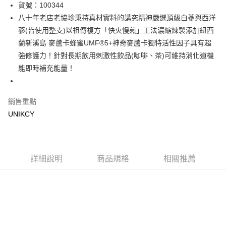
LINE Pay
貨號：100344
八十年老店老協珍秉持真材實料的講究精神嚴選頂級白蔘與西洋
Apple Pay
蔘(皆使用整支)以祖傳複方「快火慢煎」工法濃縮煉製添加紐西
街口支付
蘭新溪島 麥蘆卡蜂蜜UMF®5+神奇麥蘆卡獨特活性因子具有超
強修護力！針對長期飲用刺激性飲品(咖啡、茶)可維持消化道機
悠遊付
能即時補充能量！
Google Pay
銷售重點
運送方式
UNIKCY
7-11取貨付款［需3-5個工作天不含預購商品］
每筆NT$70，滿NT$499(含以上)免運費
付款後7-11取貨［需3-5個工作天不含預購商品］
詳細說明
商品規格
相關推薦
每筆NT$70，滿NT$499(含以上)免運費
宅配［需2-3個工作天不含預購商品］
每筆NT$100，滿NT$799(含以上)免運費