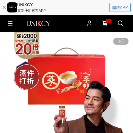
UNIKCY
開啟APP
立刻使用官方APP
0
1
/
5