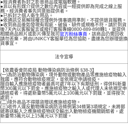
●經消費者拆封之影音商品或電腦軟體。
●非以有形媒介提供之數位內容或一經提供即為完成之線上服
務，經消費者事先同意始提供者。
●已拆封之個人衛生用品。
●依通訊交易解除權合理例外情事適用準則，不提供退貨服務。
●收到商品後如發現有瑕疵、破損、缺件或規格不符，請於到貨
後7天內以客服留言或撥打客服專線0800-889-898轉1，並提供
相關商品照片或影片傳至我司
，該商品仍需回收
官方粉絲專頁
請勿丟棄，將由UNIKCY客服單位為您協助，盡速為您辦理退換
貨事宜。
法令宣導
【依農委會防疫局 動物傳染病防治條例 §38-3】
(一)為防治動物傳染病，境外動物或動物產品等應施檢疫物輸入
我國，應符合動物檢疫規定，並依規定申請檢疫。
擅自輸入應施檢疫物者最高可處7年以下有期徒刑，得併科新臺
幣300萬元以下罰金。應施檢疫物之輸入人或代理人未依規定申
請檢疫者，得處新臺幣5萬元以上100萬元以下罰鍰，並得按次
處罰。
(二)境外商品不得隨貨贈送應施檢疫物。
(三)收件人違反動物傳染病防治條例第34條第3項規定，未將郵
遞寄送輸入之應施檢疫物送交輸出入動物檢疫機關銷燬者，處
新臺幣3萬元以上15萬元以下罰鍰。