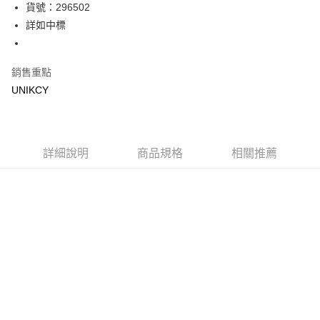
Apple Pay
貨號：296502
詳如中標
街口支付
悠遊付
銷售重點
Google Pay
UNIKCY
運送方式
宅配［需2-3個工作天不含預購商品］
詳細說明
商品規格
相關推薦
每筆NT$100，滿NT$799(含以上)免運費