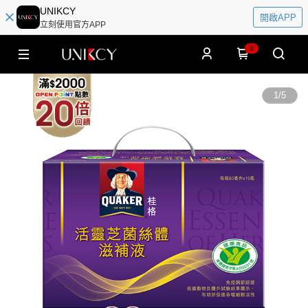
UNIKCY
開啟APP
立刻使用官方APP
0
1
/
5