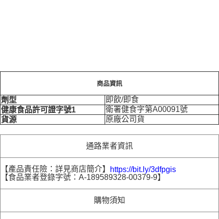
商品資訊
即飲/即食
劑型
衛署健食字第A00091號
健康食品許可證字號1
原廠公司貨
貨源
通路業者資訊
【產品責任險：詳見商店簡介】
https://bit.ly/3dfpgis
【食品業者登錄字號：A-189589328-00379-9】
購物須知