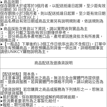
● 商品效期：
保存期限大於或等於3個月者，以配送抵達日起算，至少距有效
日期前 30 日(含)以上；
保存期限小於3個月者，則以配送抵達日起算，至少距有效日期
前 6分之1 日(含)以上；
如品名標註有效日期或商品文案另有說明規則者，依該規則為
準。
● 商品採批次進貨以下資訊，請以實際收到實品為主
１．圖片刊載之製造/有效日期僅供參考。
２．部分商品為多產地進口品，產地會因進貨批次有所差異，
隨機出貨。
●【一般品】下單後約1-3個工作日依序出貨(不含假日)，訂單中
如含有預購商品，將依預購品到貨後一併出貨，詳細相關事宜
請依UNIKCY購物說明為主。
商品配送及退換貨說明
【配送地點】限本島。
【注意事項】網路售出之商品，無法在全台實體門市提供退
款、退換貨服務。若與實體門市價格不同時，請以網站公告為
主。
【退貨說明】若您購買之商品或服務為下列情形之一，恕無法
提供退貨服務：
●易於腐敗、保存期限較短或解約時即將逾期。
●依消費者要求所為之客製化給付。
●報紙、期刊或雜誌。