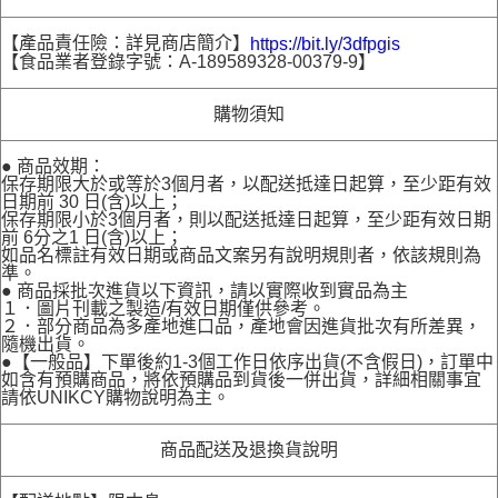
【產品責任險：詳見商店簡介】
https://bit.ly/3dfpgis
【食品業者登錄字號：A-189589328-00379-9】
購物須知
● 商品效期：
保存期限大於或等於3個月者，以配送抵達日起算，至少距有效
日期前 30 日(含)以上；
保存期限小於3個月者，則以配送抵達日起算，至少距有效日期
前 6分之1 日(含)以上；
如品名標註有效日期或商品文案另有說明規則者，依該規則為
準。
● 商品採批次進貨以下資訊，請以實際收到實品為主
１．圖片刊載之製造/有效日期僅供參考。
２．部分商品為多產地進口品，產地會因進貨批次有所差異，
隨機出貨。
●【一般品】下單後約1-3個工作日依序出貨(不含假日)，訂單中
如含有預購商品，將依預購品到貨後一併出貨，詳細相關事宜
請依UNIKCY購物說明為主。
商品配送及退換貨說明