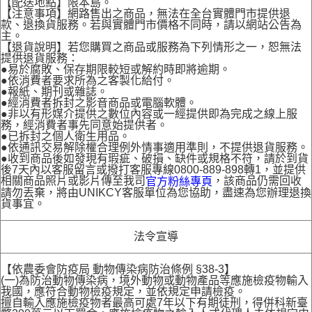
【配送地點】限本島。
【注意事項】網路售出之商品，無法在全台實體門市提供退
款、退換貨服務。若與實體門市價格不同時，請以網站公告為
主。
【退貨說明】若您購買之商品或服務為下列情形之一，恕無法
提供退貨服務：
●易於腐敗、保存期限較短或解約時即將逾期。
●依消費者要求所為之客製化給付。
●報紙、期刊或雜誌。
●經消費者拆封之影音商品或電腦軟體。
●非以有形媒介提供之數位內容或一經提供即為完成之線上服
務，經消費者事先同意始提供者。
●已拆封之個人衛生用品。
●依通訊交易解除權合理例外情事適用準則，不提供退貨服務。
●收到商品後如發現有瑕疵、破損、缺件或規格不符，請於到貨
後7天內以客服留言或撥打客服專線0800-889-898轉1，並提供
相關商品照片或影片傳至我司
，該商品仍需回收
官方粉絲專頁
請勿丟棄，將由UNIKCY客服單位為您協助，盡速為您辦理退換
貨事宜。
法令宣導
【依農委會防疫局 動物傳染病防治條例 §38-3】
(一)為防治動物傳染病，境外動物或動物產品等應施檢疫物輸入
我國，應符合動物檢疫規定，並依規定申請檢疫。
擅自輸入應施檢疫物者最高可處7年以下有期徒刑，得併科新臺