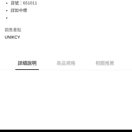
LINE Pay
貨號：651011
詳如中標
Apple Pay
街口支付
銷售重點
悠遊付
UNIKCY
Google Pay
運送方式
詳細說明
商品規格
相關推薦
7-11取貨付款［需3-5個工作天不含預購商品］
每筆NT$70，滿NT$499(含以上)免運費
付款後7-11取貨［需3-5個工作天不含預購商品］
每筆NT$70，滿NT$499(含以上)免運費
宅配［需2-3個工作天不含預購商品］
每筆NT$100，滿NT$799(含以上)免運費