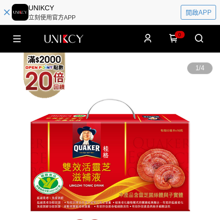
UNIKCY
開啟APP
立刻使用官方APP
0
1
/
4